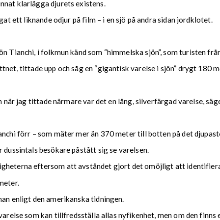
nnat klarlägga djurets existens.
at ett liknande odjur på film – i en sjö på andra sidan jordklotet.
jön Tianchi, i folkmun känd som “himmelska sjön”, som turisten frå
tnet, tittade upp och såg en “gigantisk varelse i sjön” drygt 180 
n när jag tittade närmare var det en lång, silverfärgad varelse, säge
nchi förr – som mäter mer än 370 meter till botten på det djupaste
 dussintals besökare påstått sig se varelsen.
heterna eftersom att avståndet gjort det omöjligt att identifiera
meter.
eman enligt den amerikanska tidningen.
arelse som kan tillfredsställa allas nyfikenhet, men om den finns el