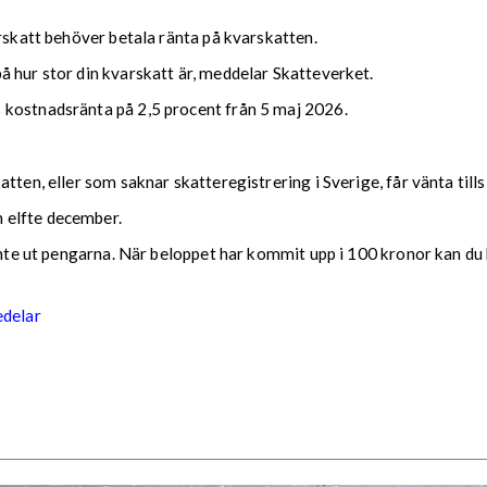
arskatt behöver betala ränta på kvarskatten.
 hur stor din kvarskatt är, meddelar Skatteverket.
 kostnadsränta på 2,5 procent från 5 maj 2026.
tten, eller som saknar skatteregistrering i Sverige, får vänta till
 elfte december.
 inte ut pengarna. När beloppet har kommit upp i 100 kronor kan du 
edelar