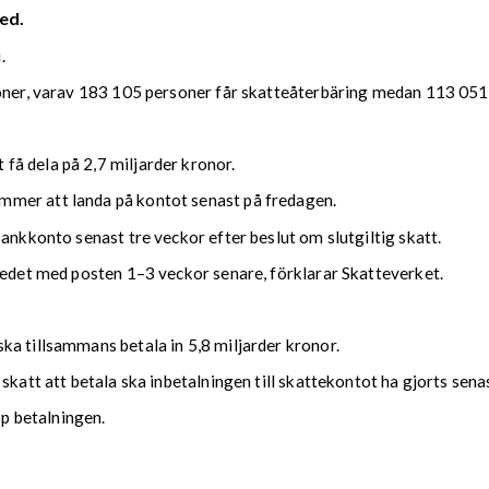
ed.
.
soner, varav 183 105 personer får skatteåterbäring medan 113 051 
å dela på 2,7 miljarder kronor.
mmer att landa på kontot senast på fredagen.
bankkonto senast tre veckor efter beslut om slutgiltig skatt.
kedet med posten 1–3 veckor senare, förklarar Skatteverket.
ka tillsammans betala in 5,8 miljarder kronor.
 skatt att betala ska inbetalningen till skattekontot ha gjorts se
upp betalningen.