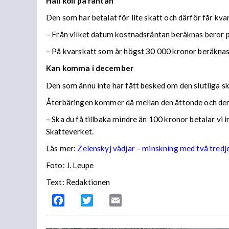
Håll koll på räntan
Den som har betalat för lite skatt och därför får kv
– Från vilket datum kostnadsräntan beräknas beror på
– På kvarskatt som är högst 30 000 kronor beräknas
Kan komma i december
Den som ännu inte har fått besked om den slutliga ska
Återbäringen kommer då mellan den åttonde och den
– Ska du få tillbaka mindre än 100 kronor betalar vi
Skatteverket.
Läs mer:
Zelenskyj vädjar – minskning med två tredj
Foto:
J. Leupe
Text: Redaktionen
Facebook
Twitter
Email