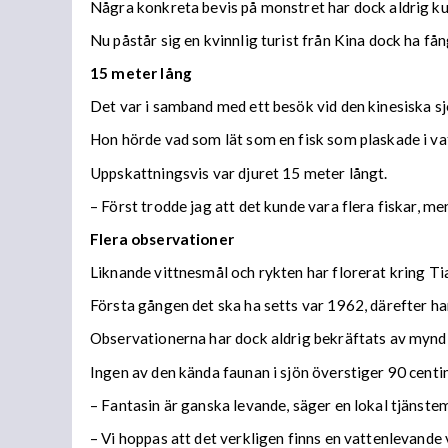
Några konkreta bevis på monstret har dock aldrig ku
Nu påstår sig en kvinnlig turist från Kina dock ha fång
15 meter lång
Det var i samband med ett besök vid den kinesiska s
Hon hörde vad som lät som en fisk som plaskade i vat
Uppskattningsvis var djuret 15 meter långt.
– Först trodde jag att det kunde vara flera fiskar, me
Flera observationer
Liknande vittnesmål och rykten har florerat kring Tia
Första gången det ska ha setts var 1962, därefter har
Observationerna har dock aldrig bekräftats av myndig
Ingen av den kända faunan i sjön överstiger 90 centi
– Fantasin är ganska levande, säger en lokal tjänst
– Vi hoppas att det verkligen finns en vattenlevande v