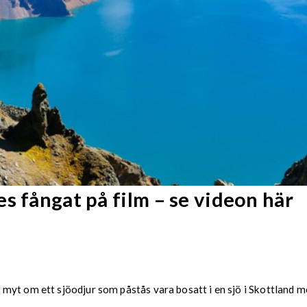
s fångat på film – se videon här
 myt om ett sjöodjur som påstås vara bosatt i en sjö i Skottland