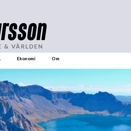
rsson
E & VÄRLDEN
A
Ekonomi
Om