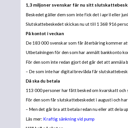
1,3 miljoner svenskar får nu sitt slutskattebesk
Beskedet gäller dem som inte fick det i april eller juni
Slutskattebeskedet skickas nu ut till 1 368 916 per
På kontot i veckan
De 183 000 svenskar som får återbäring kommer att f
Utbetalningen för den som har anmält bankkonto ko
För den som inte redan gjort det går det att anmäla 
– De som inte har digital brevlåda får slutskattebes
Då ska du betala
113 000 personer har fått besked om kvarskatt och s
För den som får slutskattebeskedet i augusti och har
– Men det går bra att betala redan nu eller att dela 
Läs mer:
Kraftig sänkning vid pump