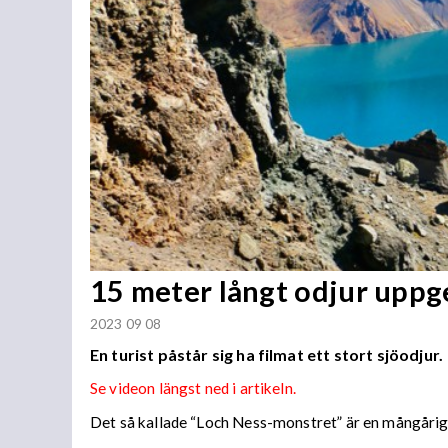
15 meter långt odjur uppge
2023 09 08
En turist påstår sig ha filmat ett stort sjöodjur.
Se videon längst ned i artikeln.
Det så kallade “Loch Ness-monstret” är en mångårig