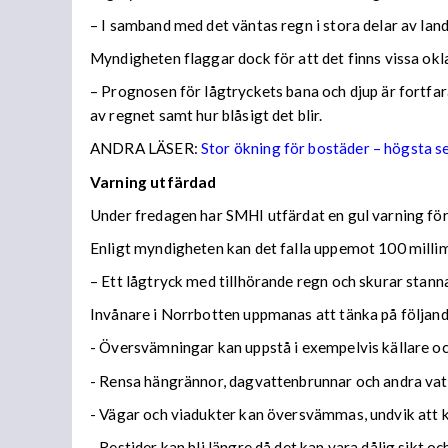
– I samband med det väntas regn i stora delar av lan
Myndigheten flaggar dock för att det finns vissa ok
– Prognosen för lågtryckets bana och djup är fortfara
av regnet samt hur blåsigt det blir.
ANDRA LÄSER:
Stor ökning för bostäder – högsta 
Varning utfärdad
Under fredagen har SMHI utfärdat en gul varning för 
Enligt myndigheten kan det falla uppemot 100 millime
– Ett lågtryck med tillhörande regn och skurar stann
Invånare i Norrbotten uppmanas att tänka på följa
- Översvämningar kan uppstå i exempelvis källare och
- Rensa hängrännor, dagvattenbrunnar och andra vatt
- Vägar och viadukter kan översvämmas, undvik att
- Restider kan bli längre då det kan vara dålig sikt o