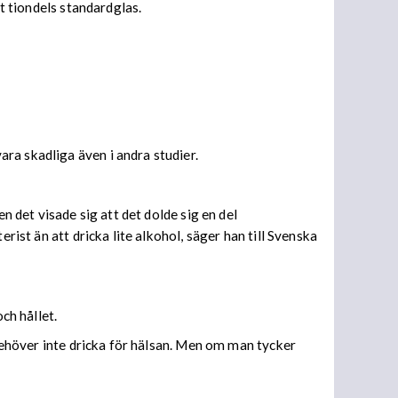
tt tiondels standardglas.
ra skadliga även i andra studier.
n det visade sig att det dolde sig en del
rist än att dricka lite alkohol, säger han till Svenska
ch hållet.
 behöver inte dricka för hälsan. Men om man tycker