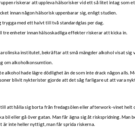
ruppen riskerar att uppleva hälsorisker vid ett så litet intag som e
ket innan någon hälsorisk uppenbarar sig, enligt studien.
trygga med ett halvt till två standardglas per dag.
l tre enheter innan hälsoskadliga effekter riskerar att kicka in.
linska institutet, bekräftar att små mängder alkohol visat sig va
ling om alkoholkonsumtion.
ite alkohol hade lägre dödlighet än de som inte drack någon alls. Me
er blivit nykterister gjorde att det såg farligare ut att vara nykte
ll att hålla sig borta från fredagsölen eller afterwork-vinet helt o
åka bil eller gå över gatan. Man får ägna sig åt riskspridning. Man
 är inte heller nyttigt, man får sprida riskerna.