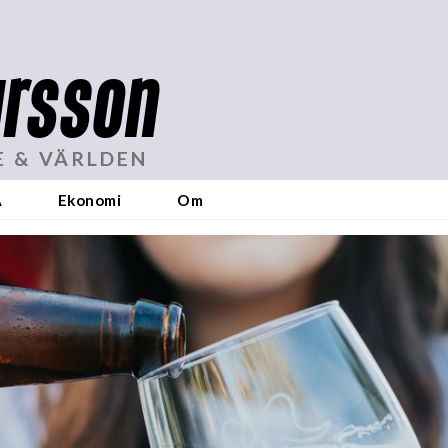
rsson
E & VÄRLDEN
A
Ekonomi
Om