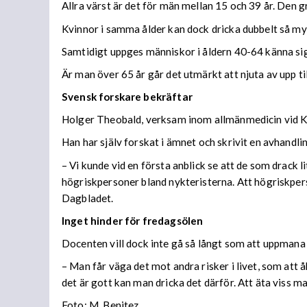
Allra värst är det för män mellan 15 och 39 år. Den g
Kvinnor i samma ålder kan dock dricka dubbelt så myc
Samtidigt uppges människor i åldern 40-64 känna sig 
Är man över 65 år går det utmärkt att njuta av upp til
Svensk forskare bekräftar
Holger Theobald, verksam inom allmänmedicin vid Karo
Han har själv forskat i ämnet och skrivit en avhand
– Vi kunde vid en första anblick se att de som drack l
högriskpersoner bland nykteristerna. Att högriskperson
Dagbladet.
Inget hinder för fredagsölen
Docenten vill dock inte gå så långt som att uppmana ti
– Man får väga det mot andra risker i livet, som att 
det är gott kan man dricka det därför. Att äta viss mat
Foto: M. Benitez