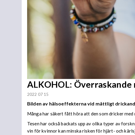
ALKOHOL: Överraskande re
2022 07 15
Bilden av hälsoeffekterna vid måttligt drickand
Många har säkert fått höra att den som dricker med må
Tesen har också backats upp av olika typer av forskn
vin för kvinnor kan minska risken för hjärt- och kä