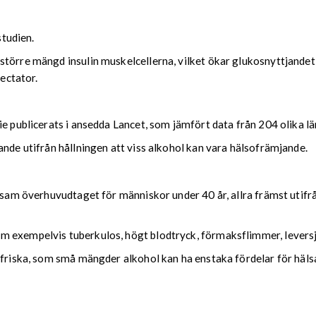
studien.
större mängd insulin muskelcellerna, vilket ökar glukosnyttjandet
pectator.
ie publicerats i ansedda Lancet, som jämfört data från 204 olika l
ande utifrån hållningen att viss alkohol kan vara hälsofrämjande.
sosam överhuvudtaget för människor under 40 år, allra främst utifr
 exempelvis tuberkulos, högt blodtryck, förmaksflimmer, leversj
 friska, som små mängder alkohol kan ha enstaka fördelar för hälsa