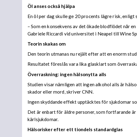
Öl anses också hjälpa
En öl per dag skulle ge 20 procents lägre risk, enligt 
– Som en konsekvens av det ökade blodflödet når en 
Gabriele Riccardi vid universitet i Neapel till Wine S
Teorin skakas om
Den teorin utmanas nu rejält efter att en enorm stud
Resultatet föreslås vara lika glasklart som överrask
Överraskning: ingen hälsonytta alls
Studien visar nämligen att ingen alkohol alls är häl
skador eller mord, skriver CNN.
Ingen skyddande effekt upptäcktes för sjukdomar som
Det är enbart för äldre personer, som fortfarande är
kärlsjukdomar.
Hälsorisker efter ett tiondels standardglas