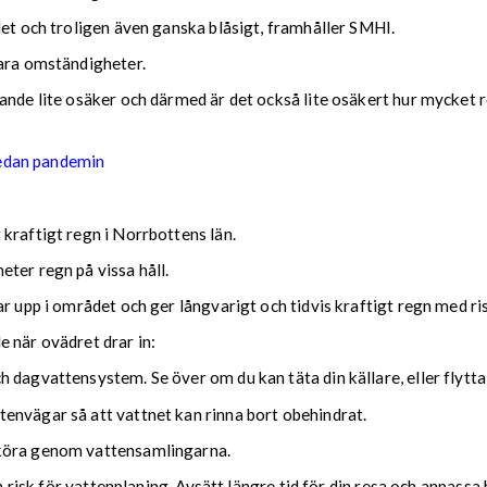
det och troligen även ganska blåsigt, framhåller SMHI.
lara omständigheter.
nde lite osäker och därmed är det också lite osäkert hur mycket reg
sedan pandemin
kraftigt regn i Norrbottens län.
ter regn på vissa håll.
ar upp i området och ger långvarigt och tidvis kraftigt regn med r
nde när ovädret drar in:
 dagvattensystem. Se över om du kan täta din källare, eller flytta
envägar så att vattnet kan rinna bort obehindrat.
 köra genom vattensamlingarna.
ch risk för vattenplaning. Avsätt längre tid för din resa och anpassa