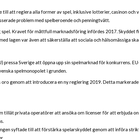
till att reglera alla former av spel, inklusive lotterier, casinon och
sserade problem med spelberoende och penningtvätt.
g spel. Kravet för måttfull marknadsföring infördes 2017. Skyddet 
 med lagen var även att säkerställa att sociala och hälsomässiga sk
) pressa Sverige att öppna upp sin spelmarknad för konkurrens. EU
 svenska spelmonopolet i grunden.
:s oro genom att introducera en ny reglering 2019. Detta markerade
tillät privata operatörer att ansöka om licenser för att erbjuda onl
s.
ngen syftade till att förstärka spelarskyddet genom att införa stri
r.