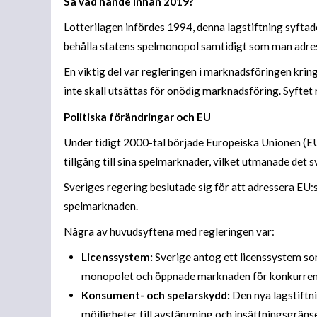
Så vad hände innan 2019?
Lotterilagen infördes 1994, denna lagstiftning syftade 
behålla statens spelmonopol samtidigt som man adre
En viktig del var regleringen i marknadsföringen krin
inte skall utsättas för onödig marknadsföring. Syftet
Politiska förändringar och EU
Under tidigt 2000-tal började Europeiska Unionen (EU
tillgång till sina spelmarknader, vilket utmanade det
Sveriges regering beslutade sig för att adressera EU
spelmarknaden.
Några av huvudsyftena med regleringen var:
Licenssystem:
Sverige antog ett licenssystem som 
monopolet och öppnade marknaden för konkurren
Konsument- och spelarskydd:
Den nya lagstiftni
möjligheter till avstängning och insättningsgränse