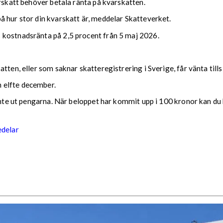
arskatt behöver betala ränta på kvarskatten.
 hur stor din kvarskatt är, meddelar Skatteverket.
 kostnadsränta på 2,5 procent från 5 maj 2026.
tten, eller som saknar skatteregistrering i Sverige, får vänta till
 elfte december.
 inte ut pengarna. När beloppet har kommit upp i 100 kronor kan du 
edelar