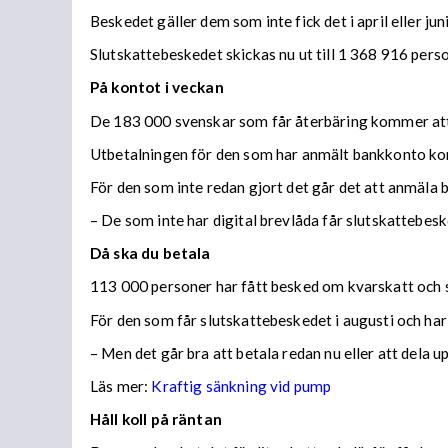
Beskedet gäller dem som inte fick det i april eller juni
Slutskattebeskedet skickas nu ut till 1 368 916 per
På kontot i veckan
De 183 000 svenskar som får återbäring kommer att f
Utbetalningen för den som har anmält bankkonto ko
För den som inte redan gjort det går det att anmäla 
– De som inte har digital brevlåda får slutskattebes
Då ska du betala
113 000 personer har fått besked om kvarskatt och s
För den som får slutskattebeskedet i augusti och har
– Men det går bra att betala redan nu eller att dela 
Läs mer:
Kraftig sänkning vid pump
Håll koll på räntan