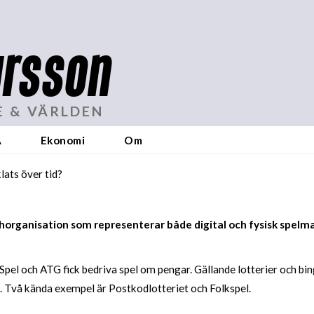
rsson
E & VÄRLDEN
A
Ekonomi
Om
ats över tid?
chorganisation som representerar både digital och fysisk spel
Spel och ATG fick bedriva spel om pengar. Gällande lotterier och bi
 Två kända exempel är Postkodlotteriet och Folkspel.