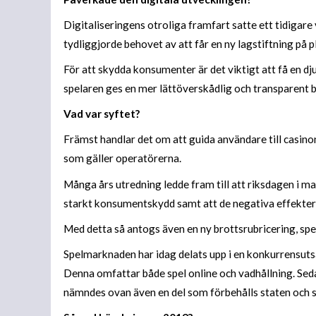
Digitaliseringens otroliga framfart satte ett tidigare
tydliggjorde behovet av att får en ny lagstiftning på p
För att skydda konsumenter är det viktigt att få en d
spelaren ges en mer lättöverskådlig och transparent bi
Vad var syftet?
Främst handlar det om att guida användare till casin
som gäller operatörerna.
Många års utredning ledde fram till att riksdagen i ma
starkt konsumentskydd samt att de negativa effekter
Med detta så antogs även en ny brottsrubricering, spe
Spelmarknaden har idag delats upp i en konkurrensutsat
Denna omfattar både spel online och vadhållning. Se
nämndes ovan även en del som förbehålls staten och 