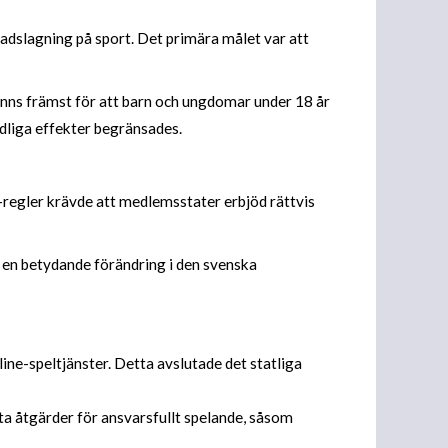
 vadslagning på sport. Det primära målet var att
finns främst för att barn och ungdomar under 18 år
adliga effekter begränsades.
-regler krävde att medlemsstater erbjöd rättvis
 en betydande förändring i den svenska
ine-speltjänster. Detta avslutade det statliga
kta åtgärder för ansvarsfullt spelande, såsom