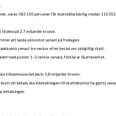
.
soner, varav 183 105 personer får skatteåterbäring medan 113 051 
å dela på 2,7 miljarder kronor.
mmer att landa på kontot senast på fredagen.
bankkonto senast tre veckor efter beslut om slutgiltig skatt.
kedet med posten 1–3 veckor senare, förklarar Skatteverket.
ka tillsammans betala in 5,8 miljarder kronor.
 skatt att betala ska inbetalningen till skattekontot ha gjorts se
upp betalningen.