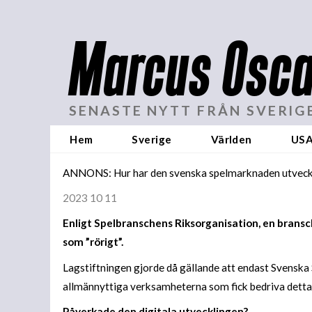
Marcus Osca
SENASTE NYTT FRÅN SVERIG
Hem
Sverige
Världen
US
ANNONS: Hur har den svenska spelmarknaden utveckl
2023 10 11
Enligt Spelbranschens Riksorganisation, en brans
som ”rörigt”.
Lagstiftningen gjorde då gällande att endast Svenska 
allmännyttiga verksamheterna som fick bedriva detta.
Påverkade den digitala utvecklingen?