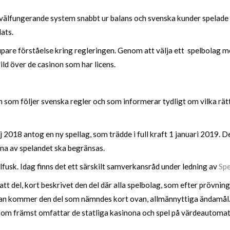
 välfungerande system snabbt ur balans och svenska kunder spelade a
lats.
jupare förståelse kring regleringen. Genom att välja ett spelbolag m
ld över de casinon som har licens.
on som följer svenska regler och som informerar tydligt om vilka rä
j 2018 antog en ny spellag, som trädde i full kraft 1 januari 2019. D
na av spelandet ska begränsas.
lfusk. Idag finns det ett särskilt samverkansråd under ledning av
Spe
t del, kort beskrivet den del där alla spelbolag, som efter prövning
dan kommer den del som nämndes kort ovan, allmännyttiga ändamål.
som främst omfattar de statliga kasinona och spel på värdeautomat