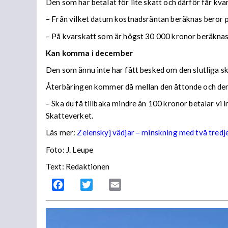
Den som har betalat för lite skatt och därför får kv
– Från vilket datum kostnadsräntan beräknas beror på
– På kvarskatt som är högst 30 000 kronor beräknas
Kan komma i december
Den som ännu inte har fått besked om den slutliga ska
Återbäringen kommer då mellan den åttonde och den
– Ska du få tillbaka mindre än 100 kronor betalar vi
Skatteverket.
Läs mer:
Zelenskyj vädjar – minskning med två tredj
Foto:
J. Leupe
Text: Redaktionen
Facebook
Twitter
Email