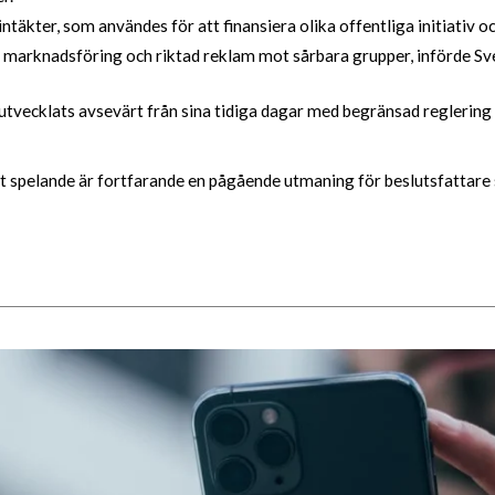
ntäkter, som användes för att finansiera olika offentliga initiativ o
 marknadsföring och riktad reklam mot sårbara grupper, införde Sve
ecklats avsevärt från sina tidiga dagar med begränsad reglering t
spelande är fortfarande en pågående utmaning för beslutsfattare so