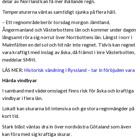
delar av Norrland kan få mer ihållande regn.
Temperaturerna väntas samtidigt sjunka på flera håll.
– Ett regnområde berör torsdag morgon Jämtland,
Ångermanland och Västerbottens län och kommer under dagen
långsamt röra sig norrut över Norrbottens län. Längst i norr i
Malmfälten en del sol och hit når inte regnet. Tidvis kan regnet
vara kraftigt med inslag av åska, då främst i inre Västerbotten,
meddelar SMHI.
LÄS MER:
Historisk vändning i Ryssland – tar in förbjuden vara
Hårda vindbyar
I samband med väderomslaget finns risk för åska och kraftiga
vindbyar i flera län.
Lokalt kan skurarna bli intensiva och ge stora regnmängder på
kort tid.
Stark blåst väntas dra in över nordvästra Götaland som även
kan föra med sig kraftiga skurar.