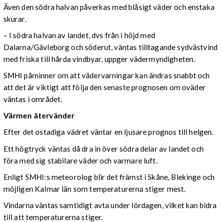
Även den södra halvan påverkas med blåsigt väder och enstaka
skurar.
– I södra halvan av landet, dvs från i höjd med
Dalarna/Gävleborg och söderut, väntas tilltagande sydvästvind
med friska till hårda vindbyar, uppger vädermyndigheten.
SMHI påminner om att vädervarningar kan ändras snabbt och
att det är viktigt att följa den senaste prognosen om oväder
väntas i området.
Värmen återvänder
Efter det ostadiga vädret väntar en ljusare prognos till helgen.
Ett högtryck väntas då dra in över södra delar av landet och
föra med sig stabilare väder och varmare luft.
Enligt SMHI:s meteorolog blir det främst i Skåne, Blekinge och
möjligen Kalmar län som temperaturerna stiger mest.
Vindarna väntas samtidigt avta under lördagen, vilket kan bidra
till att temperaturerna stiger.