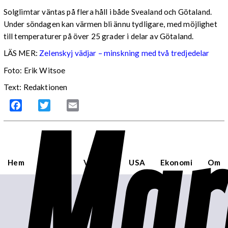
Solglimtar väntas på flera håll i både Svealand och Götaland.
Under söndagen kan värmen bli ännu tydligare, med möjlighet
till temperaturer på över 25 grader i delar av Götaland.
LÄS MER:
Zelenskyj vädjar – minskning med två tredjedelar
Foto: Erik Witsoe
Text: Redaktionen
Mar
Facebook
Twitter
Email
Hem
Sverige
Världen
USA
Ekonomi
Om