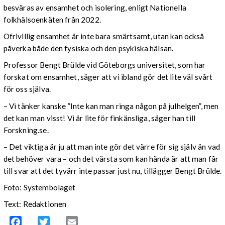
besväras av ensamhet och isolering, enligt Nationella
folkhälsoenkäten från 2022.
Ofrivillig ensamhet är inte bara smärtsamt, utan kan också
påverka både den fysiska och den psykiska hälsan.
Professor Bengt Brülde vid Göteborgs universitet, som har
forskat om ensamhet, säger att vi ibland gör det lite väl svårt
för oss själva.
– Vi tänker kanske ”Inte kan man ringa någon på julhelgen”, men
det kan man visst! Vi är lite för finkänsliga, säger han till
Forskning.se.
– Det viktiga är ju att man inte gör det värre för sig själv än vad
det behöver vara – och det värsta som kan hända är att man får
till svar att det tyvärr inte passar just nu, tillägger Bengt Brülde.
Foto: Systembolaget
Text: Redaktionen
Facebook
Twitter
Email