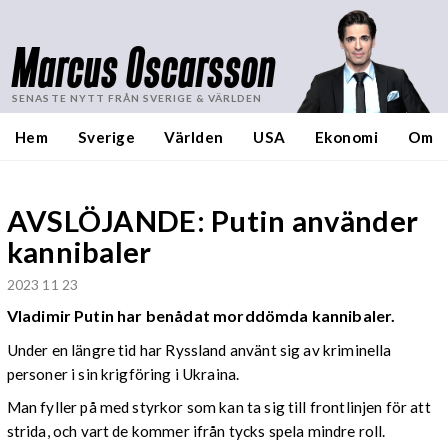
Marcus Oscarsson
SENASTE NYTT FRÅN SVERIGE & VÄRLDEN
Hem
Sverige
Världen
USA
Ekonomi
Om
AVSLÖJANDE: Putin använder
kannibaler
2023 11 23
Vladimir Putin har benådat morddömda kannibaler.
Under en längre tid har Ryssland använt sig av kriminella
personer i sin krigföring i Ukraina.
Man fyller på med styrkor som kan ta sig till frontlinjen för att
strida, och vart de kommer ifrån tycks spela mindre roll.