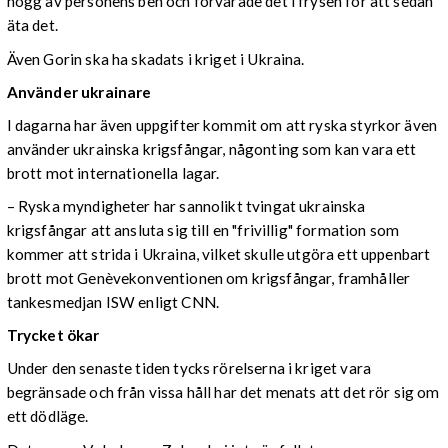
högg av personens ben och förvarade det i frysen för att sedan
äta det.
Även Gorin ska ha skadats i kriget i Ukraina.
Använder ukrainare
I dagarna har även uppgifter kommit om att ryska styrkor även
använder ukrainska krigsfångar, någonting som kan vara ett
brott mot internationella lagar.
– Ryska myndigheter har sannolikt tvingat ukrainska
krigsfångar att ansluta sig till en "frivillig" formation som
kommer att strida i Ukraina, vilket skulle utgöra ett uppenbart
brott mot Genèvekonventionen om krigsfångar, framhåller
tankesmedjan ISW enligt CNN.
Trycket ökar
Under den senaste tiden tycks rörelserna i kriget vara
begränsade och från vissa håll har det menats att det rör sig om
ett dödläge.