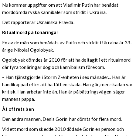
Nu kommer uppgifter om att Vladimir Putin har benådat
morddömda ryska kannibaler som stridit i Ukraina.
Det rapporterar Ukrainska Pravda.
Ritualmord på tonåringar
En av de män som benådats av Putin och stridit i Ukraina är 33-
årige Nikolai Ogolobyak.
Ogolobyak dömdes år 2010 för att ha deltagit i ett ritualmord
där fyra tonåringar dog och kannibalism förekom.
– Han tjänstgjorde i Storm Z-enheten i sex månader... Han är
handikappad efter att ha fått en skada. Han går, men skadan var
kritisk. Han arbetar inte än. Han är på bättringsvägen, säger
mannens pappa.
Åt offrets ben
Den andra mannen, Denis Gorin, har dömts för flera mord.
Vid ett mord som skedde 2010 dödade Gorin en person och