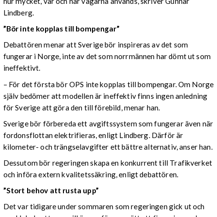
hur mycket, var och när vägarna används, skriver Gunnar
Lindberg.
”Bör inte kopplas till bompengar”
Debattören menar att Sverige bör inspireras av det som
fungerar i Norge, inte av det som norrmännen har dömt ut som
ineffektivt.
– För det första bör OPS inte kopplas till bompengar. Om Norge
själv bedömer att modellen är ineffektiv finns ingen anledning
för Sverige att göra den till förebild, menar han.
Sverige bör förbereda ett avgiftssystem som fungerar även när
fordonsflottan elektrifieras, enligt Lindberg. Därför är
kilometer- och trängselavgifter ett bättre alternativ, anser han.
Dessutom bör regeringen skapa en konkurrent till Trafikverket
och införa extern kvalitetssäkring, enligt debattören.
”Stort behov att rusta upp”
Det var tidigare under sommaren som regeringen gick ut och