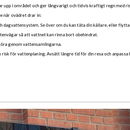
ar upp i området och ger långvarigt och tidvis kraftigt regn med r
nde när ovädret drar in:
 dagvattensystem. Se över om du kan täta din källare, eller flytta
envägar så att vattnet kan rinna bort obehindrat.
 köra genom vattensamlingarna.
ch risk för vattenplaning. Avsätt längre tid för din resa och anpassa