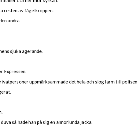
mhället och ner mot kyrkan.
ra resten av fågelkroppen.
den andra.
nens sjuka agerande.
r Expressen.
 privatpersoner uppmärksammade det hela och slog larm till polisen
gerat.
n.
n duva så hade han på sig en annorlunda jacka.