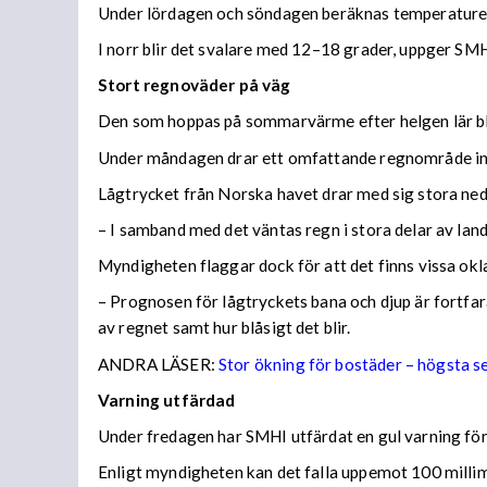
Under lördagen och söndagen beräknas temperaturer 
I norr blir det svalare med 12–18 grader, uppger SMH
Stort regnoväder på väg
Den som hoppas på sommarvärme efter helgen lär bl
Under måndagen drar ett omfattande regnområde in 
Lågtrycket från Norska havet drar med sig stora n
– I samband med det väntas regn i stora delar av lan
Myndigheten flaggar dock för att det finns vissa ok
– Prognosen för lågtryckets bana och djup är fortfara
av regnet samt hur blåsigt det blir.
ANDRA LÄSER:
Stor ökning för bostäder – högsta 
Varning utfärdad
Under fredagen har SMHI utfärdat en gul varning för 
Enligt myndigheten kan det falla uppemot 100 millime