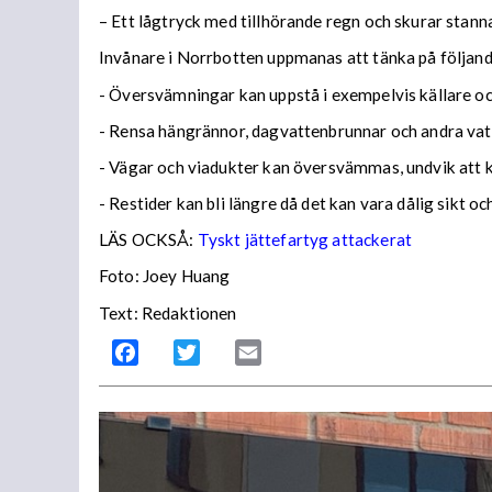
– Ett lågtryck med tillhörande regn och skurar stann
Invånare i Norrbotten uppmanas att tänka på följa
- Översvämningar kan uppstå i exempelvis källare och
- Rensa hängrännor, dagvattenbrunnar och andra vatt
- Vägar och viadukter kan översvämmas, undvik att
- Restider kan bli längre då det kan vara dålig sikt o
LÄS OCKSÅ:
Tyskt jättefartyg attackerat
Foto: Joey Huang
Text: Redaktionen
Facebook
Twitter
Email