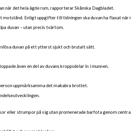
an när det hela ägde rum, rapporterar Skånska Dagbladet.
t motstånd. Enligt uppgifter till tidningen ska duvan ha flaxat nä
älpa duvan – utan precis tvärtom.
lösa duvan på ett ytterst sjukt och brutalt sätt.
toppade även en del av duvans kroppsdelar in i munnen.
n person uppmärksamma det makabra brottet.
ndelseutvecklingen.
 skor eller strumpor på sig utan promenerade barfota genom centra