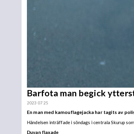
Barfota man begick ytterst
2023 07 25
En man med kamouflagejacka har tagits av polis
Händelsen inträffade i söndags i centrala Skurup so
Duvan flaxade