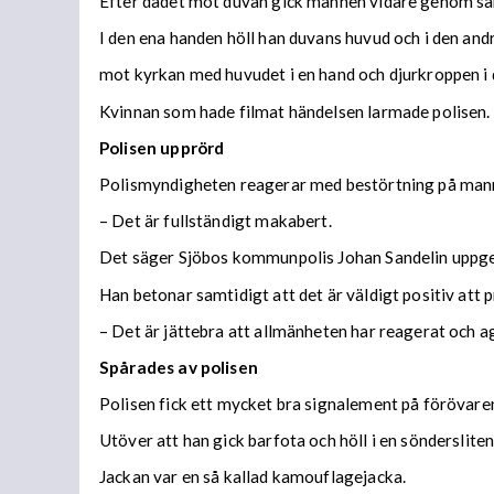
Efter dådet mot duvan gick mannen vidare genom sa
I den ena handen höll han duvans huvud och i den and
mot kyrkan med huvudet i en hand och djurkroppen i 
Kvinnan som hade filmat händelsen larmade polisen.
Polisen upprörd
Polismyndigheten reagerar med bestörtning på man
– Det är fullständigt makabert.
Det säger Sjöbos kommunpolis Johan Sandelin uppge
Han betonar samtidigt att det är väldigt positiv att
– Det är jättebra att allmänheten har reagerat och a
Spårades av polisen
Polisen fick ett mycket bra signalement på förövare
Utöver att han gick barfota och höll i en sönderslite
Jackan var en så kallad kamouflagejacka.