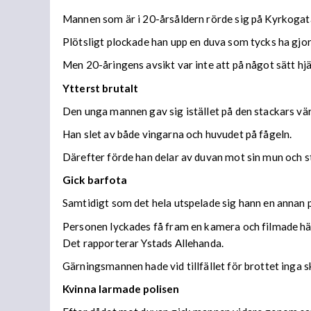
Mannen som är i 20-årsåldern rörde sig på Kyrkogat
Plötsligt plockade han upp en duva som tycks ha gjor
Men 20-åringens avsikt var inte att på något sätt hj
Ytterst brutalt
Den unga mannen gav sig istället på den stackars värn
Han slet av både vingarna och huvudet på fågeln.
Därefter förde han delar av duvan mot sin mun och s
Gick barfota
Samtidigt som det hela utspelade sig hann en anna
Personen lyckades få fram en kamera och filmade hä
Det rapporterar Ystads Allehanda.
Gärningsmannen hade vid tillfället för brottet inga
Kvinna larmade polisen