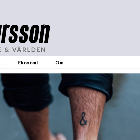
rsson
E & VÄRLDEN
A
Ekonomi
Om