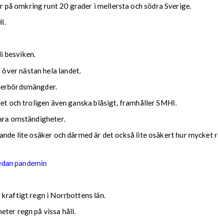
på omkring runt 20 grader i mellersta och södra Sverige.
I.
i besviken.
över nästan hela landet.
ederbördsmängder.
det och troligen även ganska blåsigt, framhåller SMHI.
lara omständigheter.
nde lite osäker och därmed är det också lite osäkert hur mycket reg
sedan pandemin
kraftigt regn i Norrbottens län.
ter regn på vissa håll.