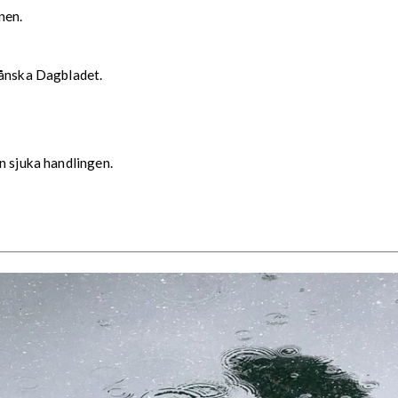
nen.
kånska Dagbladet.
n sjuka handlingen.