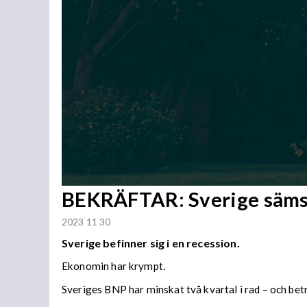
BEKRÄFTAR: Sverige sämst 
2023 11 30
Sverige befinner sig i en recession.
Ekonomin har krympt.
Sveriges BNP har minskat två kvartal i rad – och be