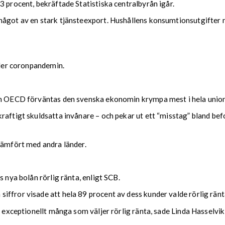
3 procent, bekräftade Statistiska centralbyrån igår.
något av en stark tjänsteexport. Hushållens konsumtionsutgifter m
nder coronpandemin.
nen OECD förväntas den svenska ekonomin krympa mest i hela unio
aftigt skuldsatta invånare – och pekar ut ett “misstag” bland befol
jämfört med andra länder.
s nya bolån rörlig ränta, enligt SCB.
ffror visade att hela 89 procent av dess kunder valde rörlig ränt
e exceptionellt många som väljer rörlig ränta, sade Linda Hasselvi