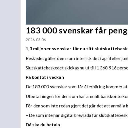
183 000 svenskar får penga
2026 08 06
1,3 miljoner svenskar får nu sitt slutskattebesk
Beskedet gäller dem som inte fick det i april eller juni
Slutskattebeskedet skickas nu ut till 1 368 916 per
På kontot i veckan
De 183 000 svenskar som får återbäring kommer att f
Utbetalningen för den som har anmält bankkonto ko
För den som inte redan gjort det går det att anmäla 
– De som inte har digital brevlåda får slutskattebes
Då ska du betala