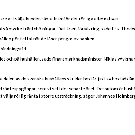
e att välja bunden ränta framför det rörliga alternativet.
ål så mycket räntehöjningar. Det är en försäkring, sade Erik Thede
llen gör fel fal när de lånar pengar av banken.
bindningstid.
ället och på hushållen, sade finansmarknadsminister Niklas Wykman
ta delen av de svenska hushållens skulder består just av bostadslån
 ränteuppgångar, som vi sett det senaste året. Dessutom är hushå
t välja rörlig ränta i större utsträckning, säger Johannes Holmbe