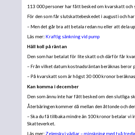
113 000 personer har fått besked om kvarskatt och s
För den som får slutskattebeskedet i augusti och har
– Men det går bra att betala redan nu eller att dela 
Läs mer:
Kraftig sänkning vid pump
Håll koll på räntan
Den som har betalat för lite skatt och därför får kv
– Från vilket datum kostnadsräntan beräknas beror på
– På kvarskatt som är högst 30 000 kronor beräknas
Kan komma i december
Den som ännu inte har fått besked om den slutliga ska
Återbäringen kommer då mellan den åttonde och den
– Ska du få tillbaka mindre än 100 kronor betalar vi
Skatteverket.
Läs mer:
Zelenskyj vädjar – minskning med två tredj