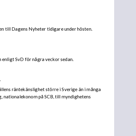
en till Dagens Nyheter tidigare under hösten.
 enligt SvD för några veckor sedan.
.
llens räntekänslighet större i Sverige än i många
rg, nationalekonom på SCB, till myndighetens