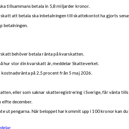
ka tillsammans betala in 5,8 miljarder kronor.
 skatt att betala ska inbetalningen till skattekontot ha gjorts se
upp betalningen.
arskatt behöver betala ränta på kvarskatten.
 hur stor din kvarskatt är, meddelar Skatteverket.
 kostnadsränta på 2,5 procent från 5 maj 2026.
tten, eller som saknar skatteregistrering i Sverige, får vänta till
 elfte december.
 inte ut pengarna. När beloppet har kommit upp i 100 kronor kan du 
edelar