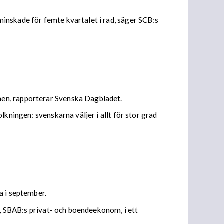
inskade för femte kvartalet i rad, säger SCB:s
nen, rapporterar Svenska Dagbladet.
kningen: svenskarna väljer i allt för stor grad
a i september.
k, SBAB:s privat- och boendeekonom, i ett