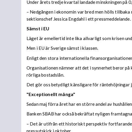
Under årets tredje kvartal landade minskningen på 0,
– Nedgången i ekonomin var bred men hölls tillbaka 
sektionschef Jessica Engdahl i ett pressmeddelande.
Sämst i EU
Läget är emellertid inte lika allvarligt som krisen u
Men i EU är Sverige sämst i klassen.
Enligt den stora internationella finansorganisatio
Organisationen nämner att det i synnerhet beror på kr
rörliga bostadslån.
Det gör oss betydligt känsligare för räntehöjningar 
"Exceptionellt många"
Sedan maj förra året har en större andel av hushållen
Banken SBAB har också bekräftat nyligen framtagna si
–
Det är utifrån ett historiskt perspektiv fortfarand
pressutskick i oktober.