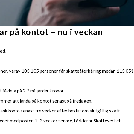
r på kontot – nu i veckan
ed.
.
soner, varav 183 105 personer får skatteåterbäring medan 113 051 
å dela på 2,7 miljarder kronor.
mmer att landa på kontot senast på fredagen.
bankkonto senast tre veckor efter beslut om slutgiltig skatt.
kedet med posten 1–3 veckor senare, förklarar Skatteverket.