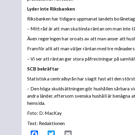
Lyder inte Riksbanken
Riksbanken har tidigare uppmanat landets bolånetagar
– Mitt råd är att man ska binda räntan om man inte t
Även regeringen har oroats av att man anser att hushå
Framför allt att man väljer räntan med tre månaders 
– Vi ser att räntan ger stora påfrestningar på samh
SCB bekräftar
Statistiska centralbyrån har slagit fast att den störs
–
Den höga skuldsättningen gör hushållen sårbara vid
andra länder, eftersom svenska hushåll är benägna at
hemsida.
Foto: D. MacKay
Text: Redaktionen
Facebook
Twitter
Email