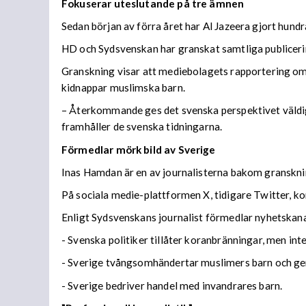
Fokuserar uteslutande på tre ämnen
Sedan början av förra året har Al Jazeera gjort hundr
HD och Sydsvenskan har granskat samtliga publiceri
Granskning visar att mediebolagets rapportering om
kidnappar muslimska barn.
– Återkommande ges det svenska perspektivet väldig
framhåller de svenska tidningarna.
Förmedlar mörk bild av Sverige
Inas Hamdan är en av journalisterna bakom granskni
På sociala medie-plattformen X, tidigare Twitter, 
Enligt Sydsvenskans journalist förmedlar nyhetskana
- Svenska politiker tillåter koranbränningar, men int
- Sverige tvångsomhändertar muslimers barn och ger
- Sverige bedriver handel med invandrares barn.