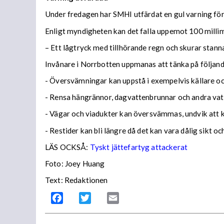
Under fredagen har SMHI utfärdat en gul varning för 
Enligt myndigheten kan det falla uppemot 100 millime
– Ett lågtryck med tillhörande regn och skurar stann
Invånare i Norrbotten uppmanas att tänka på följa
- Översvämningar kan uppstå i exempelvis källare och
- Rensa hängrännor, dagvattenbrunnar och andra vatt
- Vägar och viadukter kan översvämmas, undvik att
- Restider kan bli längre då det kan vara dålig sikt o
LÄS OCKSÅ:
Tyskt jättefartyg attackerat
Foto: Joey Huang
Text: Redaktionen
Facebook
Twitter
Email