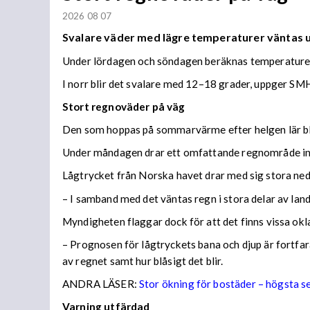
2026 08 07
Svalare väder med lägre temperaturer väntas
Under lördagen och söndagen beräknas temperaturer 
I norr blir det svalare med 12–18 grader, uppger SMH
Stort regnoväder på väg
Den som hoppas på sommarvärme efter helgen lär bl
Under måndagen drar ett omfattande regnområde in 
Lågtrycket från Norska havet drar med sig stora n
– I samband med det väntas regn i stora delar av lan
Myndigheten flaggar dock för att det finns vissa ok
– Prognosen för lågtryckets bana och djup är fortfara
av regnet samt hur blåsigt det blir.
ANDRA LÄSER:
Stor ökning för bostäder – högsta 
Varning utfärdad