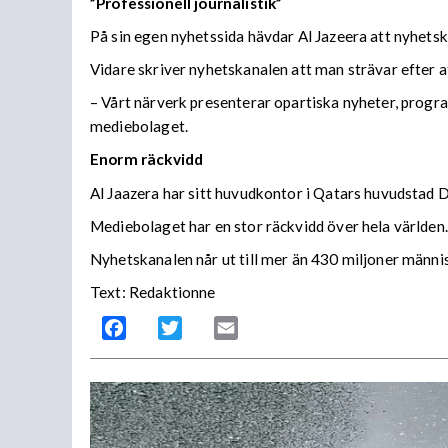
”Professionell journalistik”
På sin egen nyhetssida hävdar Al Jazeera att nyhetska
Vidare skriver nyhetskanalen att man strävar efter at
– Vårt närverk presenterar opartiska nyheter, progr
mediebolaget.
Enorm räckvidd
Al Jaazera har sitt huvudkontor i Qatars huvudstad 
Mediebolaget har en stor räckvidd över hela världen.
Nyhetskanalen når ut till mer än 430 miljoner männis
Text: Redaktionne
Facebook
Twitter
Email