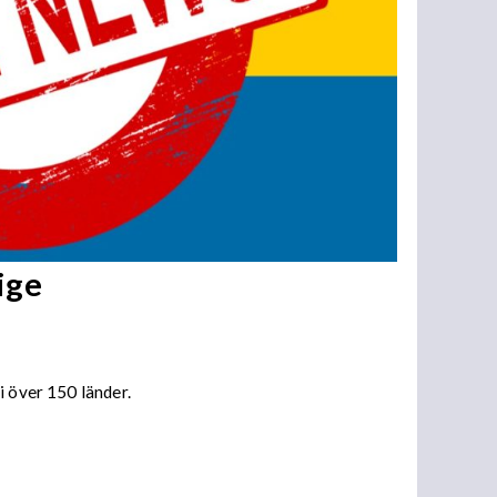
ige
i över 150 länder.