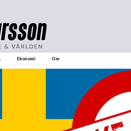
rsson
E & VÄRLDEN
A
Ekonomi
Om