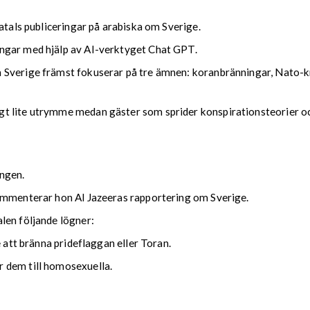
atals publiceringar på arabiska om Sverige.
ngar med hjälp av AI-verktyget Chat GPT.
 Sverige främst fokuserar på tre ämnen: koranbränningar, Nato-kr
t lite utrymme medan gäster som sprider konspirationsteorier o
ngen.
kommenterar hon Al Jazeeras rapportering om Sverige.
len följande lögner:
e att bränna prideflaggan eller Toran.
 dem till homosexuella.