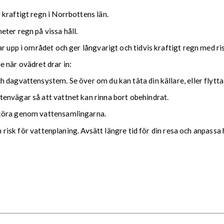
kraftigt regn i Norrbottens län.
ter regn på vissa håll.
ar upp i området och ger långvarigt och tidvis kraftigt regn med r
nde när ovädret drar in:
 dagvattensystem. Se över om du kan täta din källare, eller flytta
envägar så att vattnet kan rinna bort obehindrat.
 köra genom vattensamlingarna.
ch risk för vattenplaning. Avsätt längre tid för din resa och anpassa