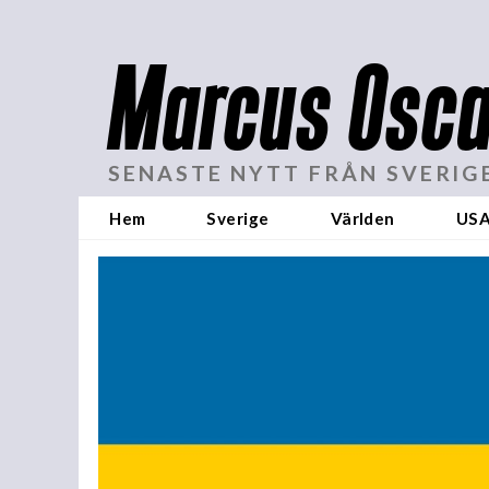
Marcus Osca
SENASTE NYTT FRÅN SVERIG
Hem
Sverige
Världen
US