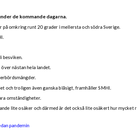
 under de kommande dagarna.
på omkring runt 20 grader i mellersta och södra Sverige.
I.
i besviken.
över nästan hela landet.
ederbördsmängder.
det och troligen även ganska blåsigt, framhåller SMHI.
lara omständigheter.
nde lite osäker och därmed är det också lite osäkert hur mycket reg
sedan pandemin