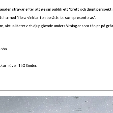
nalen strävar efter att ge sin publik ett "brett och djupt perspekt
t ha med ”flera vinklar i en berättelse som presenteras”.
am, aktualiteter och djupgående undersökningar som tänjer på grän
Doha.
kor i över 150 länder.