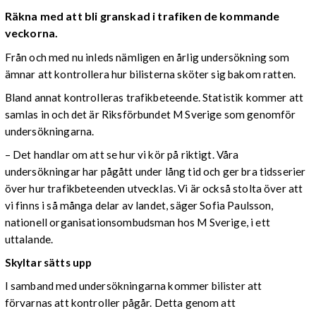
Räkna med att bli granskad i trafiken de kommande
veckorna.
Från och med nu inleds nämligen en årlig undersökning som
ämnar att kontrollera hur bilisterna sköter sig bakom ratten.
Bland annat kontrolleras trafikbeteende. S
tatistik kommer att
samlas in och det är Riksförbundet M Sverige som genomför
undersökningarna.
– Det handlar om att se hur vi kör på riktigt. Våra
undersökningar har pågått under lång tid och ger bra tidsserier
över hur trafikbeteenden utvecklas. Vi är också stolta över att
vi finns i så många delar av landet, säger Sofia Paulsson,
nationell organisationsombudsman hos M Sverige, i ett
uttalande.
Skyltar sätts upp
I samband med undersökningarna kommer bilister att
förvarnas att kontroller pågår. Detta genom att