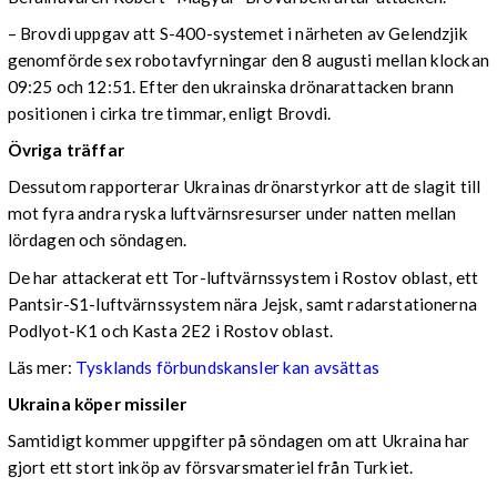
– Brovdi uppgav att S-400-systemet i närheten av Gelendzjik
genomförde sex robotavfyrningar den 8 augusti mellan klockan
09:25 och 12:51. Efter den ukrainska drönarattacken brann
positionen i cirka tre timmar, enligt Brovdi.
Övriga träffar
Dessutom rapporterar Ukrainas drönarstyrkor att de slagit till
mot fyra andra ryska luftvärnsresurser under natten mellan
lördagen och söndagen.
De har attackerat ett Tor-luftvärnssystem i Rostov oblast, ett
Pantsir-S1-luftvärnssystem nära Jejsk, samt radarstationerna
Podlyot-K1 och Kasta 2E2 i Rostov oblast.
Läs mer:
Tysklands förbundskansler kan avsättas
Ukraina köper missiler
Samtidigt kommer uppgifter på söndagen om att Ukraina har
gjort ett stort inköp av försvarsmateriel från Turkiet.