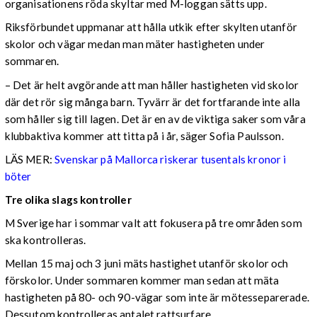
organisationens röda skyltar med M-loggan sätts upp.
Riksförbundet uppmanar att hålla utkik efter skylten utanför
skolor och vägar medan man mäter hastigheten under
sommaren.
– Det är helt avgörande att man håller hastigheten vid skolor
där det rör sig många barn. Tyvärr är det fortfarande inte alla
som håller sig till lagen. Det är en av de viktiga saker som våra
klubbaktiva kommer att titta på i år, säger Sofia Paulsson.
LÄS MER:
Svenskar på Mallorca riskerar tusentals kronor i
böter
Tre olika slags kontroller
M Sverige har i sommar valt att fokusera på tre områden som
ska kontrolleras.
Mellan 15 maj och 3 juni mäts hastighet utanför skolor och
förskolor. Under sommaren kommer man sedan att mäta
hastigheten på 80- och 90-vägar som inte är mötesseparerade.
Dessutom kontrolleras antalet rattsurfare.