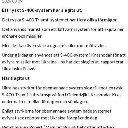
2026 08 09
Ett ryskt S-400-system har slagits ut.
Det ryska S-400 Triumf-systemet har flera olika förmågor.
Det används främst som ett luftvärnssystem för att skjuta ner
drönare och missiler.
Men det kan även skicka egna missiler mot måltavlor.
Under gårdagen användes ett S-400-system i Krasnodar för att
avfyra missiler mot Ukraina – nu har det slagits ut, rapporterar
Ukrainska Pravda.
Har slagits ut
Ukrainas styrkor för obemannade system slog till mot en rysk
S-400 Triumf-luftvärnsposition i Gelendzjik i Krasnodar Kraj
under natten mellan lördagen och söndagen.
Enligt styrkorna för obemannade system hade systemet
avfyrat sex robotar mot Ukraina föregående dag.
Befälhavaren Robert “Magyar” Brovdi bekräftar attacken.