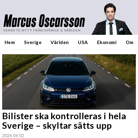
Marcus Oscarsson
SENASTE NYTT FRÅN SVERIGE & VÄRLDEN
Hem
Sverige
Världen
USA
Ekonomi
Om
Bilister ska kontrolleras i hela
Sverige – skyltar sätts upp
2026 06 02