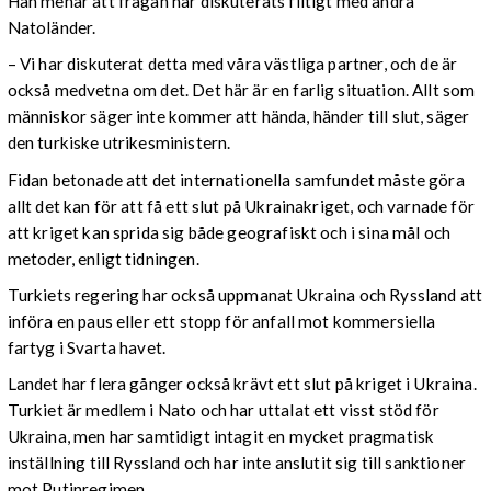
Han menar att frågan har diskuterats flitigt med andra
Natoländer.
– Vi har diskuterat detta med våra västliga partner, och de är
också medvetna om det. Det här är en farlig situation. Allt som
människor säger inte kommer att hända, händer till slut, säger
den turkiske utrikesministern.
Fidan betonade att det internationella samfundet måste göra
allt det kan för att få ett slut på Ukrainakriget, och varnade för
att kriget kan sprida sig både geografiskt och i sina mål och
metoder, enligt tidningen.
Turkiets regering har också uppmanat Ukraina och Ryssland att
införa en paus eller ett stopp för anfall mot kommersiella
fartyg i Svarta havet.
Landet har flera gånger också krävt ett slut på kriget i Ukraina.
Turkiet är medlem i Nato och har uttalat ett visst stöd för
Ukraina, men har samtidigt intagit en mycket pragmatisk
inställning till Ryssland och har inte anslutit sig till sanktioner
mot Putinregimen.