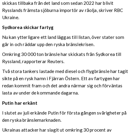
skickas tillbaka från det land som sedan 2022 har blivit
Rysslands främsta sjöburna importör av råolja, skriver RBC
Ukraine.
Sydkorea skickar fartyg
Nu kan ytterligare ett land läggas till listan, över stater som
går in och räddar upp den ryska bränslekrisen.
Omkring 30 000 ton bränsle har skickats från Sydkorea till
Ryssland, rapporterar Reuters.
Två stora tankers lastade med diesel och flygbränsle har tagit
sikte på en rysk hamn i Fjärran Östern. Ett av fartygen har
redan kommit fram och det andra närmar sig och förväntas
lasta av under de kommande dagarna.
Putin har erkänt
I slutet av juli erkände Putin för första gången svårigheter på
den ryska bränslemarknaden.
Ukrainas attacker har slagit ut omkring 30 procent av