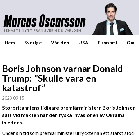
Marcus Oscarsson
SENASTE NYTT FRÅN SVERIGE & VÄRLDEN
Hem
Sverige
Världen
USA
Ekonomi
Om
Boris Johnson varnar Donald
Trump: ”Skulle vara en
katastrof”
2023 09 15
Storbritanniens tidigare premiärministern Boris Johnson
satt vid makten när den ryska invasionen av Ukraina
inleddes.
Under sin tid som premiärminister utryckte han ett starkt stöd