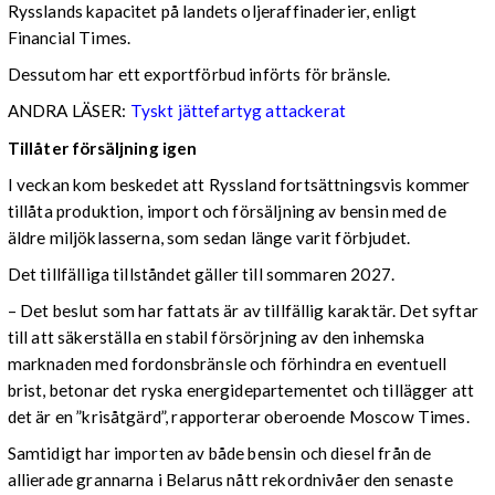
Rysslands kapacitet på landets oljeraffinaderier, enligt
Financial Times.
Dessutom har ett exportförbud införts för bränsle.
ANDRA LÄSER:
Tyskt jättefartyg attackerat
Tillåter försäljning igen
I veckan kom beskedet att Ryssland fortsättningsvis kommer
tillåta produktion, import och försäljning av bensin med de
äldre miljöklasserna, som sedan länge varit förbjudet.
Det tillfälliga tillståndet gäller till sommaren 2027.
– Det beslut som har fattats är av tillfällig karaktär. Det syftar
till att säkerställa en stabil försörjning av den inhemska
marknaden med fordonsbränsle och förhindra en eventuell
brist, betonar det ryska energidepartementet och tillägger att
det är en ”krisåtgärd”, rapporterar oberoende Moscow Times.
Samtidigt har importen av både bensin och diesel från de
allierade grannarna i Belarus nått rekordnivåer den senaste