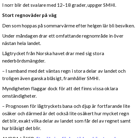
I norr blir det svalare med 12–18 grader, uppger SMHI.
Stort regnoväder på väg
Den som hoppas på sommarvärme efter helgen lär bli besviken.
Under måndagen drar ett omfattande regnområde in över
nästan hela landet.
Lågtrycket från Norska havet drar med sig stora
nederbördsmängder.
– I samband med det väntas regn i stora delar av landet och
troligen även ganska blåsigt, framhåller SMHI.
Myndigheten flaggar dock för att det finns vissa oklara
omständigheter.
– Prognosen för lågtryckets bana och djup är fortfarande lite
osäker och därmed är det också lite osäkert hur mycket regn
det blir, exakt vilka delar av landet som får del av regnet samt
hur blåsigt det blir.