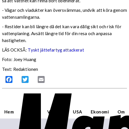
så att vattnet kan rinna bort obehindrat.
- Vägar och viadukter kan översvämmas, undvik att köra genom
vattensamlingarna.
- Restider kan bli längre då det kan vara dålig sikt och risk för
vattenplaning. Avsätt längre tid för din resa och anpassa
hastigheten.
LÄS OCKSÅ:
Tyskt jättefartyg attackerat
Foto: Joey Huang
Text: Redaktionen
Facebook
Twitter
Email
Hem
Sverige
Världen
USA
Ekonomi
Om