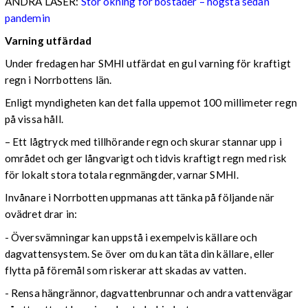
ANDRA LÄSER:
Stor ökning för bostäder – högsta sedan
pandemin
Varning utfärdad
Under fredagen har SMHI utfärdat en gul varning för kraftigt
regn i Norrbottens län.
Enligt myndigheten kan det falla uppemot 100 millimeter regn
på vissa håll.
– Ett lågtryck med tillhörande regn och skurar stannar upp i
området och ger långvarigt och tidvis kraftigt regn med risk
för lokalt stora totala regnmängder, varnar SMHI.
Invånare i Norrbotten uppmanas att tänka på följande när
ovädret drar in:
- Översvämningar kan uppstå i exempelvis källare och
dagvattensystem. Se över om du kan täta din källare, eller
flytta på föremål som riskerar att skadas av vatten.
- Rensa hängrännor, dagvattenbrunnar och andra vattenvägar