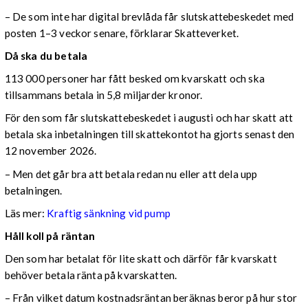
– De som inte har digital brevlåda får slutskattebeskedet med
posten 1–3 veckor senare, förklarar Skatteverket.
Då ska du betala
113 000 personer har fått besked om kvarskatt och ska
tillsammans betala in 5,8 miljarder kronor.
För den som får slutskattebeskedet i augusti och har skatt att
betala ska inbetalningen till skattekontot ha gjorts senast den
12 november 2026.
– Men det går bra att betala redan nu eller att dela upp
betalningen.
Läs mer:
Kraftig sänkning vid pump
Håll koll på räntan
Den som har betalat för lite skatt och därför får kvarskatt
behöver betala ränta på kvarskatten.
– Från vilket datum kostnadsräntan beräknas beror på hur stor