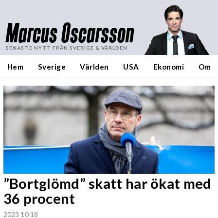
Marcus Oscarsson
SENASTE NYTT FRÅN SVERIGE & VÄRLDEN
Hem
Sverige
Världen
USA
Ekonomi
Om
”Bortglömd” skatt har ökat med
36 procent
2023 10 18