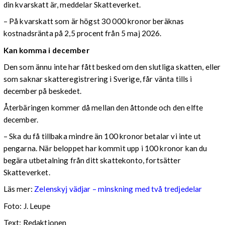
din kvarskatt är, meddelar Skatteverket.
– På kvarskatt som är högst 30 000 kronor beräknas
kostnadsränta på 2,5 procent från 5 maj 2026.
Kan komma i december
Den som ännu inte har fått besked om den slutliga skatten, eller
som saknar skatteregistrering i Sverige, får vänta tills i
december på beskedet.
Återbäringen kommer då mellan den åttonde och den elfte
december.
– Ska du få tillbaka mindre än 100 kronor betalar vi inte ut
pengarna. När beloppet har kommit upp i 100 kronor kan du
begära utbetalning från ditt skattekonto, fortsätter
Skatteverket.
Läs mer:
Zelenskyj vädjar – minskning med två tredjedelar
Foto:
J. Leupe
Text: Redaktionen