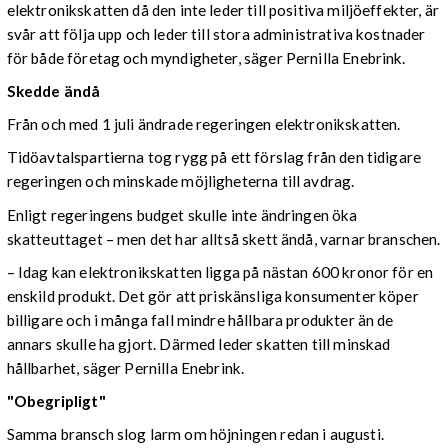
elektronikskatten då den inte leder till positiva miljöeffekter, är
svår att följa upp och leder till stora administrativa kostnader
för både företag och myndigheter, säger Pernilla Enebrink.
Skedde ändå
Från och med 1 juli ändrade regeringen elektronikskatten.
Tidöavtalspartierna tog rygg på ett förslag från den tidigare
regeringen och minskade möjligheterna till avdrag.
Enligt regeringens budget skulle inte ändringen öka
skatteuttaget – men det har alltså skett ändå, varnar branschen.
– Idag kan elektronikskatten ligga på nästan 600 kronor för en
enskild produkt. Det gör att priskänsliga konsumenter köper
billigare och i många fall mindre hållbara produkter än de
annars skulle ha gjort. Därmed leder skatten till minskad
hållbarhet, säger Pernilla Enebrink.
"Obegripligt"
Samma bransch slog larm om höjningen redan i augusti.