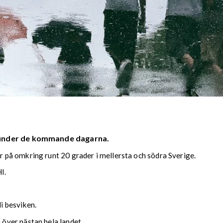
 under de kommande dagarna.
på omkring runt 20 grader i mellersta och södra Sverige.
I.
i besviken.
över nästan hela landet.