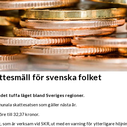
tesmäll för svenska folket
 det tuffa läget bland Sveriges regioner.
munala skattesatsen som gäller nästa år.
e till 32,37 kronor.
som är verksam vid SKR, ut med en varning för ytterligare höjni