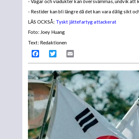
- Vägar och viadukter kan översvämmas, undvik att
- Restider kan bli längre då det kan vara dålig sikt o
LÄS OCKSÅ:
Tyskt jättefartyg attackerat
Foto: Joey Huang
Text: Redaktionen
Facebook
Twitter
Email