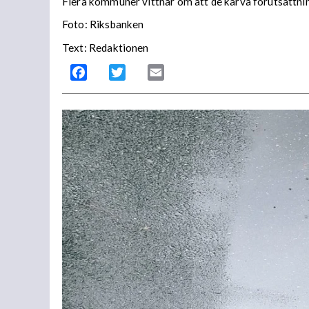
Flera kommuner vittnar om att de kärva förutsättnin
Foto: Riksbanken
Text: Redaktionen
Facebook
Twitter
Email