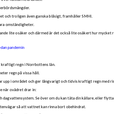
ederbördsmängder.
det och troligen även ganska blåsigt, framhåller SMHI.
lara omständigheter.
nde lite osäker och därmed är det också lite osäkert hur mycket reg
sedan pandemin
kraftigt regn i Norrbottens län.
ter regn på vissa håll.
ar upp i området och ger långvarigt och tidvis kraftigt regn med r
nde när ovädret drar in:
 dagvattensystem. Se över om du kan täta din källare, eller flytta
envägar så att vattnet kan rinna bort obehindrat.