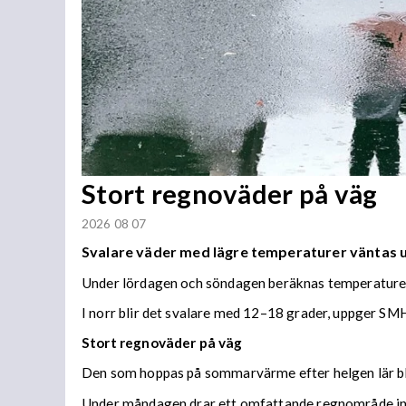
Stort regnoväder på väg
2026 08 07
Svalare väder med lägre temperaturer väntas
Under lördagen och söndagen beräknas temperaturer 
I norr blir det svalare med 12–18 grader, uppger SMH
Stort regnoväder på väg
Den som hoppas på sommarvärme efter helgen lär bl
Under måndagen drar ett omfattande regnområde in 