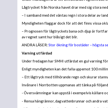
Lågtrycket från Norska havet drar med sig stora n
– I samband med det väntas regn i stora delar av lan
Myndigheten flaggar dock för att det finns vissa ok
– Prognosen för lågtryckets bana och djup är fortfara
av regnet samt hur blåsigt det blir.
ANDRA LÄSER:
Stor ökning för bostäder – högsta 
Varning utfärdad
Under fredagen har SMHI utfärdat en gul varning för 
Enligt myndigheten kan det falla uppemot 100 millime
– Ett lågtryck med tillhörande regn och skurar stann
Invånare i Norrbotten uppmanas att tänka på följa
- Översvämningar kan uppstå i exempelvis källare och
- Rensa hängrännor, dagvattenbrunnar och andra vatt