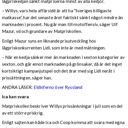
lågpriskedjan sänkt matpriserna minst av alla kedjor.
– Willys, vars hela affärsidé är att ha ”Sveriges billigaste
matkasse”, har det senaste året faktiskt sänkt något mindre än
marknaden i procent. Nu går man till motoffensiv, säger Ulf
Mazur, vd och grundare av Matpriskollen.
Enligt Mazur syns en liknande prisutveckling hos
lågpriskonkurrenten Lidl, som inte är med mätningen.
– När en kedja sänker mer än marknaden i sexton kategorier av
sexton, och går emot marknaden på grönsaker, då är det inget
kortsiktigt kampanjutspel och det drar med sig Lidl neråt i
prissättningen, säger han.
ANDRA LÄSER:
Eldinferno över Ryssland
Ica kan svara
Matpriskollen beskriver Willys prissänkningar i juli som en del
av ett större priskrig.
Enligt sajten kan både Ica och Coop komma att svara med egna