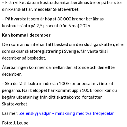
– Från vilket datum kostnadsräntan beräknas beror på hur stor
din kvarskatt är, meddelar Skatteverket.
– På kvarskatt som är högst 30 000 kronor beräknas
kostnadsränta på 2,5 procent från 5 maj 2026.
Kan komma i december
Den som ännu inte har fått besked om den slutliga skatten, eller
som saknar skatteregistrering i Sverige, får vänta tills i
december på beskedet.
Återbäringen kommer då mellan den åttonde och den elfte
december.
– Ska du få tillbaka mindre än 100 kronor betalar vi inte ut
pengarna. När beloppet har kommit upp i 100 kronor kan du
begära utbetalning från ditt skattekonto, fortsätter
Skatteverket.
Läs mer:
Zelenskyj vädjar – minskning med två tredjedelar
Foto:
J. Leupe