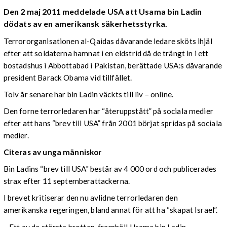
Den 2 maj 2011 meddelade USA att Usama bin Ladin
dödats av en amerikansk säkerhetsstyrka.
Terrororganisationen al-Qaidas dåvarande ledare sköts ihjäl
efter att soldaterna hamnat i en eldstrid då de trängt in i ett
bostadshus i Abbottabad i Pakistan, berättade USA:s dåvarande
president Barack Obama vid tillfället.
Tolv år senare har bin Ladin väckts till liv – online.
Den forne terrorledaren har “återuppstått” på sociala medier
efter att hans “brev till USA” från 2001 börjat spridas på sociala
medier.
Citeras av unga människor
Bin Ladins “brev till USA" består av 4 000 ord och publicerades
strax efter 11 septemberattackerna.
I brevet kritiserar den nu avlidne terrorledaren den
amerikanska regeringen, bland annat för att ha “skapat Israel”.
– Ett av de största brotten, framhöll Usama bin Ladin.