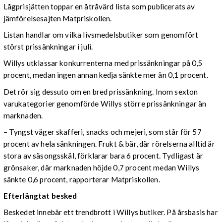
Lågprisjätten toppar en åtråvärd lista som publicerats av
jämförelsesajten Matpriskollen.
Listan handlar om vilka livsmedelsbutiker som genomfört
störst prissänkningar i juli.
Willys utklassar konkurrenterna med prissänkningar på 0,5
procent, medan ingen annan kedja sänkte mer än 0,1 procent.
Det rör sig dessuto om en bred prissänkning. Inom sexton
varukategorier genomförde Willys större prissänkningar än
marknaden.
– Tyngst väger skafferi, snacks och mejeri, som står för 57
procent av hela sänkningen. Frukt & bär, där rörelserna alltid är
stora av säsongsskäl, förklarar bara 6 procent. Tydligast är
grönsaker, där marknaden höjde 0,7 procent medan Willys
sänkte 0,6 procent, rapporterar Matpriskollen.
Efterlängtat besked
Beskedet innebär ett trendbrott i Willys butiker. På årsbasis har