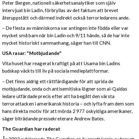
Peter Bergen, nationell säkerhetsanalytiker som själv
intervjuat bin Ladin, förbryllas av det faktum att brevet
återuppstått och därmed indirekt också terrorledarens ande.
– De flesta av människorna var antingen inte födda eller var
mycket små barn när bin Ladin och 9/11 hände, så de har inte
mycket historiskt sammanhang, säger han till CNN.
USA rasar: "Motbjudande"
Vita huset har reagerat kraftigt på att Usama bin Ladins
budskap väckts till liv på sociala medieplattformar.
– Det finns aldrig ett rättfärdigande för att sprida de
motbjudande, onda och antisemitiska lögner som al-Qaidas
ledare utfärdade precis efter att ha begått den värsta
terrorattacken i amerikansk historia – och lyfta fram dem som
hans direkta motiv för att mörda 2 977 oskyldiga amerikaner,
säger biträdande pressekreterare Andrew Bates.
The Guardian har raderat
År 2002 publicerade The Guardian en översatt kopia av brevet.