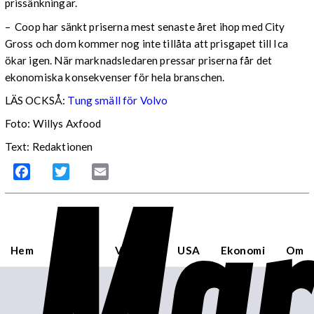
prissänkningar.
– Coop har sänkt priserna mest senaste året ihop med City
Gross och dom kommer nog inte tillåta att prisgapet till Ica
ökar igen. När marknadsledaren pressar priserna får det
ekonomiska konsekvenser för hela branschen.
LÄS OCKSÅ:
Tung smäll för Volvo
Foto: Willys Axfood
Text: Redaktionen
Mar
Facebook
Twitter
Email
Hem
Sverige
Världen
USA
Ekonomi
Om