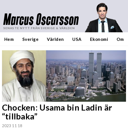
Marcus Oscarsson
SENASTE NYTT FRÅN SVERIGE & VÄRLDEN
Hem
Sverige
Världen
USA
Ekonomi
Om
Chocken: Usama bin Ladin är
“tillbaka”
2023 11 18