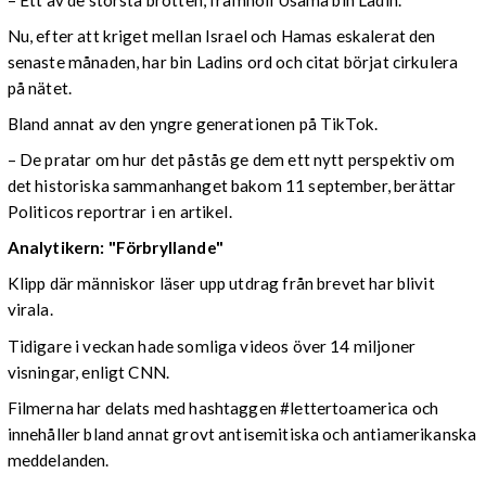
Nu, efter att kriget mellan Israel och Hamas eskalerat den
senaste månaden, har bin Ladins ord och citat börjat cirkulera
på nätet.
Bland annat av den yngre generationen på TikTok.
– De pratar om hur det påstås ge dem ett nytt perspektiv om
det historiska sammanhanget bakom 11 september, berättar
Politicos reportrar i en artikel.
Analytikern: "Förbryllande"
Klipp där människor läser upp utdrag från brevet har blivit
virala.
Tidigare i veckan hade somliga videos över 14 miljoner
visningar, enligt CNN.
Filmerna har delats med hashtaggen #lettertoamerica och
innehåller bland annat grovt antisemitiska och antiamerikanska
meddelanden.