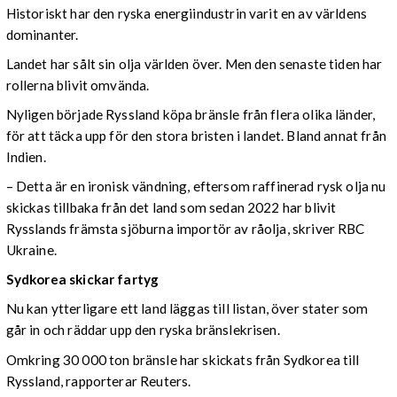
Historiskt har den ryska energiindustrin varit en av världens
dominanter.
Landet har sålt sin olja världen över. Men den senaste tiden har
rollerna blivit omvända.
Nyligen började Ryssland köpa bränsle från flera olika länder,
för att täcka upp för den stora bristen i landet. Bland annat från
Indien.
– Detta är en ironisk vändning, eftersom raffinerad rysk olja nu
skickas tillbaka från det land som sedan 2022 har blivit
Rysslands främsta sjöburna importör av råolja, skriver RBC
Ukraine.
Sydkorea skickar fartyg
Nu kan ytterligare ett land läggas till listan, över stater som
går in och räddar upp den ryska bränslekrisen.
Omkring 30 000 ton bränsle har skickats från Sydkorea till
Ryssland, rapporterar Reuters.