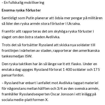
- En fullskalig mobilisering
Enorma ryska förluster
Samtidigt som Putin planerar att ödsla mer pengar på militären
så lider den ryska armén stora förluster i Ukraina.
Framför allt rapporteras det om skyhöga ryska förluster i
slaget om den östra staden Avdiivka.
Trots det så fortsätter Ryssland att skicka nya soldater till
frontlinjen i närheten av staden, rapporterar den amerikanska
tankesmedjan ISW.
Den ryska taktiken har än så länge varit ett fiasko. Under en
enstaka dag uppges Ryssland förlorat 1 400 soldater och 175
pansarfordon.
– Ryssland har enbart i anfallet mot Avdiivka tappat materiel
för någonstans mellan hälften och 3/4 av den svenska armén,
framhåller Rysslandsexperten Oscar Jonsson i ett inlägg på
sociala medie-plattformen X.