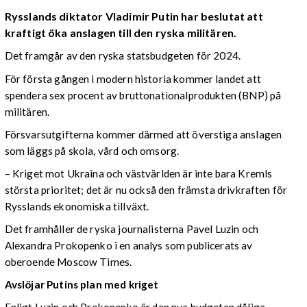
Rysslands diktator Vladimir Putin har beslutat att
kraftigt öka anslagen till den ryska militären.
Det framgår av den ryska statsbudgeten för 2024.
För första gången i modern historia kommer landet att
spendera sex procent av bruttonationalprodukten (BNP) på
militären.
Försvarsutgifterna kommer därmed att överstiga anslagen
som läggs på skola, vård och omsorg.
– Kriget mot Ukraina och västvärlden är inte bara Kremls
största prioritet; det är nu också den främsta drivkraften för
Rysslands ekonomiska tillväxt.
Det framhåller de ryska journalisterna Pavel Luzin och
Alexandra Prokopenko i en analys som publicerats av
oberoende Moscow Times.
Avslöjar Putins plan med kriget