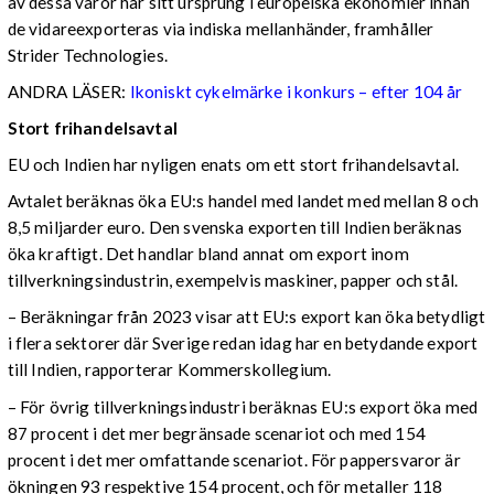
av dessa varor har sitt ursprung i europeiska ekonomier innan
de vidareexporteras via indiska mellanhänder, framhåller
Strider Technologies.
ANDRA LÄSER:
Ikoniskt cykelmärke i konkurs – efter 104 år
Stort frihandelsavtal
EU och Indien har nyligen enats om ett stort frihandelsavtal.
Avtalet beräknas öka EU:s handel med landet med mellan 8 och
8,5 miljarder euro. Den svenska exporten till Indien beräknas
öka kraftigt. Det handlar bland annat om export inom
tillverkningsindustrin, exempelvis maskiner, papper och stål.
– Beräkningar från 2023 visar att EU:s export kan öka betydligt
i flera sektorer där Sverige redan idag har en betydande export
till Indien, rapporterar Kommerskollegium.
– För övrig tillverkningsindustri beräknas EU:s export öka med
87 procent i det mer begränsade scenariot och med 154
procent i det mer omfattande scenariot. För pappersvaror är
ökningen 93 respektive 154 procent, och för metaller 118