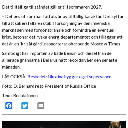
Det tillfälliga tillståndet gäller till sommaren 2027.
– Det beslut som har fattats är av tillfällig karaktär. Det syftar
till att säkerställa en stabil försörjning av den inhemska
marknaden med fordonsbränsle och förhindra en eventuell
brist, betonar det ryska energidepartementet och tillägger att
det är en ”krisåtgärd”, rapporterar oberoende Moscow Times.
Samtidigt har importen av både bensin och diesel från de
allierade grannarna i Belarus nått rekordnivåer den senaste
månaden.
LÄS OCKSÅ:
Beskedet: Ukraina bygger eget supervapen
Foto: D. Bernard resp President of Russia Office
Text: Redaktionen
Facebook
Twitter
Email