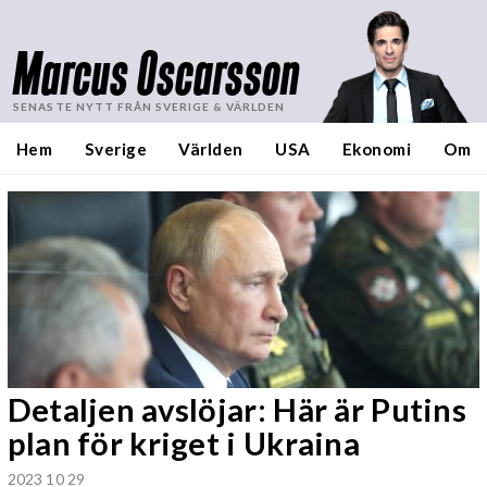
Marcus Oscarsson
SENASTE NYTT FRÅN SVERIGE & VÄRLDEN
Hem
Sverige
Världen
USA
Ekonomi
Om
Detaljen avslöjar: Här är Putins
plan för kriget i Ukraina
2023 10 29