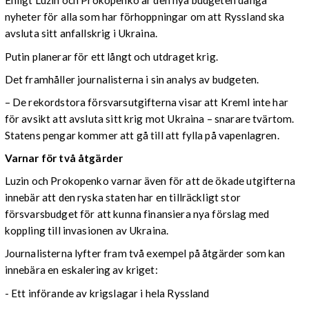
Enligt Luzin och Prokopenko är den nya budgeten dåliga
nyheter för alla som har förhoppningar om att Ryssland ska
avsluta sitt anfallskrig i Ukraina.
Putin planerar för ett långt och utdraget krig.
Det framhåller journalisterna i sin analys av budgeten.
– De rekordstora försvarsutgifterna visar att Kreml inte har
för avsikt att avsluta sitt krig mot Ukraina – snarare tvärtom.
Statens pengar kommer att gå till att fylla på vapenlagren.
Varnar för två åtgärder
Luzin och Prokopenko varnar även för att de ökade utgifterna
innebär att den ryska staten har en tillräckligt stor
försvarsbudget för att kunna finansiera nya förslag med
koppling till invasionen av Ukraina.
Journalisterna lyfter fram två exempel på åtgärder som kan
innebära en eskalering av kriget:
- Ett införande av krigslagar i hela Ryssland