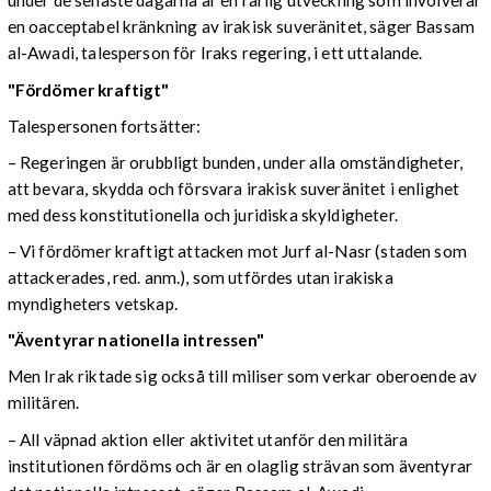
under de senaste dagarna är en farlig utveckling som involverar
en oacceptabel kränkning av irakisk suveränitet, säger Bassam
al-Awadi, talesperson för Iraks regering, i ett uttalande.
"Fördömer kraftigt"
Talespersonen fortsätter:
– Regeringen är orubbligt bunden, under alla omständigheter,
att bevara, skydda och försvara irakisk suveränitet i enlighet
med dess konstitutionella och juridiska skyldigheter.
– Vi fördömer kraftigt attacken mot Jurf al-Nasr (staden som
attackerades, red. anm.), som utfördes utan irakiska
myndigheters vetskap.
"Äventyrar nationella intressen"
Men Irak riktade sig också till miliser som verkar oberoende av
militären.
– All väpnad aktion eller aktivitet utanför den militära
institutionen fördöms och är en olaglig strävan som äventyrar