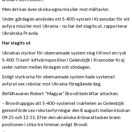
Men det kan även skicka egna missiler mot måltavlor.
Under gårdagen användes ett S-400-system i Krasnodar för att
avfyra missiler mot Ukraina – nu har det slagits ut, rapporterar
Ukrainska Pravda.
Har slagits ut
Ukrainas styrkor för obemannade system slog till mot en rysk
S-400 Triumf-luftvärnsposition i Gelendzjik i Krasnodar Kraj
under natten mellan lördagen och söndagen.
Enligt styrkorna för obemannade system hade systemet
avfyrat sex robotar mot Ukraina föregående dag.
Befälhavaren Robert “Magyar” Brovdi bekräftar attacken.
– Brovdi uppgav att S-400-systemet i närheten av Gelendzjik
genomförde sex robotavfyrningar den 8 augusti mellan klockan
09:25 och 12:51. Efter den ukrainska drönarattacken brann
positionen i cirka tre timmar, enligt Brovdi.