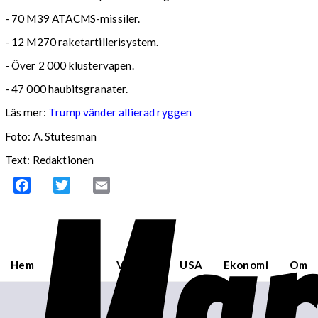
- 70 M39 ATACMS-missiler.
- 12 M270 raketartillerisystem.
- Över 2 000 klustervapen.
- 47 000 haubitsgranater.
Läs mer:
Trump vänder allierad ryggen
Foto:
A. Stutesman
Text: Redaktionen
Facebook
Twitter
Email
Hem
Sverige
Världen
USA
Ekonomi
Om