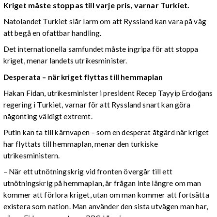
Kriget måste stoppas till varje pris, varnar Turkiet.
Natolandet Turkiet slår larm om att Ryssland kan vara på väg
att begå en ofattbar handling.
Det internationella samfundet måste ingripa för att stoppa
kriget, menar landets utrikesminister.
Desperata – när kriget flyttas till hemmaplan
Hakan Fidan, utrikesminister i president Recep Tayyip Erdoğans
regering i Turkiet, varnar för att Ryssland snart kan göra
någonting väldigt extremt.
Putin kan ta till kärnvapen – som en desperat åtgärd när kriget
har flyttats till hemmaplan, menar den turkiske
utrikesministern.
– När ett utnötningskrig vid fronten övergår till ett
utnötningskrig på hemmaplan, är frågan inte längre om man
kommer att förlora kriget, utan om man kommer att fortsätta
existera som nation. Man använder den sista utvägen man har,