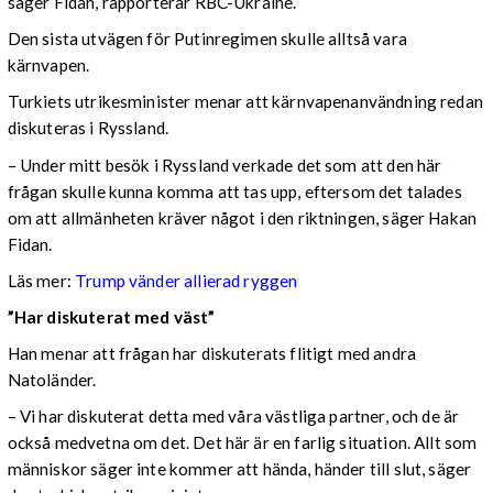
säger Fidan, rapporterar RBC-Ukraine.
Den sista utvägen för Putinregimen skulle alltså vara
kärnvapen.
Turkiets utrikesminister menar att kärnvapenanvändning redan
diskuteras i Ryssland.
– Under mitt besök i Ryssland verkade det som att den här
frågan skulle kunna komma att tas upp, eftersom det talades
om att allmänheten kräver något i den riktningen, säger Hakan
Fidan.
Läs mer:
Trump vänder allierad ryggen
”Har diskuterat med väst”
Han menar att frågan har diskuterats flitigt med andra
Natoländer.
– Vi har diskuterat detta med våra västliga partner, och de är
också medvetna om det. Det här är en farlig situation. Allt som
människor säger inte kommer att hända, händer till slut, säger