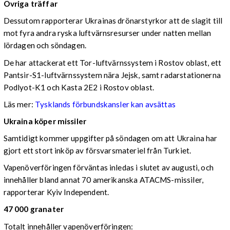
Övriga träffar
Dessutom rapporterar Ukrainas drönarstyrkor att de slagit till
mot fyra andra ryska luftvärnsresurser under natten mellan
lördagen och söndagen.
De har attackerat ett Tor-luftvärnssystem i Rostov oblast, ett
Pantsir-S1-luftvärnssystem nära Jejsk, samt radarstationerna
Podlyot-K1 och Kasta 2E2 i Rostov oblast.
Läs mer:
Tysklands förbundskansler kan avsättas
Ukraina köper missiler
Samtidigt kommer uppgifter på söndagen om att Ukraina har
gjort ett stort inköp av försvarsmateriel från Turkiet.
Vapenöverföringen förväntas inledas i slutet av augusti, och
innehåller bland annat 70 amerikanska ATACMS-missiler,
rapporterar Kyiv Independent.
47 000 granater
Totalt innehåller vapenöverföringen: