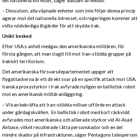
det nationella intresset, säger Bassam al-Awadi.
– Dessutom, alla väpnade enheter som inte följer denna princip
agerar mot det nationella intresset, och regeringen kommer att
vidta nödvändiga åtgärder för att skydda Irak.
Unikt besked
Efter USA:s anfall medgav den amerikanska militären, för
första gången, att man slagit till mot Iran-stödda grupper på
irakiskt territorium.
Det amerikanska försvarsdepartementet uppger att
flygattackerna är ett direkt svar på en specifik attack mot USA.
Iranska proxystyrkor i Irak avfyrade nyligen en ballistisk robot
mot en amerikansk militäranläggning.
– Vi kan bekräfta att Iran-stödda miliser utförde en attack
under gårdagskvällen. En ballistisk robot med kort räckvidd
avfyrades mot amerikanska och allierade styrkor vid Al-Asad
Airbase, vilket resulterade i åtta personskador och en del
mindre skador på infrastrukturen, säger Pentagons talesperson