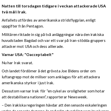
Natten till torsdagen tidigare i veckan attackerade USA
två mål i Irak.
Anfallets utfördes av amerikanska stridsflygplan, enligt
uppgifter från Pentagon.
Militären riktade in sig på två anläggningar nära den irakiska
huvudstaden Bagdad och var ett svar på Iran-stödda gruppers
attacker mot USA och dess allierade.
Varnar USA: "Oacceptabelt"
Nu har Irak svarat.
Och landet fördömer å det grövsta Joe Bidens order om
luftangrepp mot de miliser som anklagas för att attackera
amerikanska styrkor i just Irak.
Dessutom varnar Irak för “en cykel av oroligheter som hotar
att destabilisera nationen”, rapporterar Newsweek.
– Den irakiska regeringen hävdar att den senaste eskaleringen