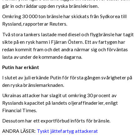
går in och räddar upp den ryska bränslekrisen.
Omkring 30 000 ton bränsle har skickats från Sydkorea till
Ryssland, rapporterar Reuters.
Två stora tankers lastade med diesel och flygbränsle har tagit
sikte på en rysk hamn i Fjärran Östern. Ett av fartygen har
redan kommit fram och det andra närmar sig och förväntas
lasta av under de kommande dagarna.
Putin har erkänt
I slutet av juli erkände Putin för första gången svårigheter på
den ryska bränslemarknaden.
Ukrainas attacker har slagit ut omkring 30 procent av
Rysslands kapacitet på landets oljeraffinaderier, enligt
Financial Times.
Dessutom har ett exportförbud införts för bränsle.
ANDRA LÄSER:
Tyskt jättefartyg attackerat