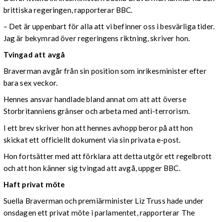
brittiska regeringen, rapporterar BBC.
– Det är uppenbart för alla att vi befinner oss i besvärliga tider.
Jag är bekymrad över regeringens riktning, skriver hon.
Tvingad att avgå
Braverman avgår från sin position som inrikesminister efter
bara sex veckor.
Hennes ansvar handlade bland annat om att att överse
Storbritanniens gränser och arbeta med anti-terrorism.
I ett brev skriver hon att hennes avhopp beror på att hon
skickat ett officiellt dokument via sin privata e-post.
Hon fortsätter med att förklara att detta utgör ett regelbrott
och att hon känner sig tvingad att avgå, uppger BBC.
Haft privat möte
Suella Braverman och premiärminister Liz Truss hade under
onsdagen ett privat möte i parlamentet, rapporterar The