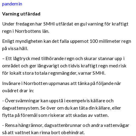
pandemin
Varning utfärdad
Under fredagen har SMHI utfärdat en gul varning för kraftigt
regn i Norrbottens län.
Enligt myndigheten kan det falla uppemot 100 millimeter regn
på vissa håll.
– Ett lågtryck med tillhörande regn och skurar stannar upp i
området och ger långvarigt och tidvis kraftigt regn med risk
för lokalt stora totala regnmängder, varnar SMHI.
Invånare i Norrbotten uppmanas att tänka på följande när
ovädret drar in:
- Översvämningar kan uppstå i exempelvis källare och
dagvattensystem. Se över om du kan täta din källare, eller
flytta på föremål som riskerar att skadas av vatten.
- Rensa hängrännor, dagvattenbrunnar och andra vattenvägar
så att vattnet kan rinna bort obehindrat.