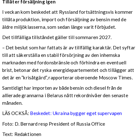
Tillåter försäljning igen
I veckan kom beskedet att Ryssland fortsättningsvis kommer
tillåta produktion, import och försäljning av bensin med de
äldre miljöklasserna, som sedan länge varit förbjudet.
Det tillfälliga tillståndet gäller till sommaren 2027.
– Det beslut som har fattats är av tillfällig karaktär. Det syftar
till att säkerställa en stabil försörjning av den inhemska
marknaden med fordonsbränsle och förhindra en eventuell
brist, betonar det ryska energidepartementet och tillägger att
det är en ”krisåtgärd”, rapporterar oberoende Moscow Times.
Samtidigt har importen av både bensin och diesel från de
allierade grannarna i Belarus nått rekordnivåer den senaste
månaden.
LÄS OCKSÅ:
Beskedet: Ukraina bygger eget supervapen
Foto: D. Bernard resp President of Russia Office
Text: Redaktionen