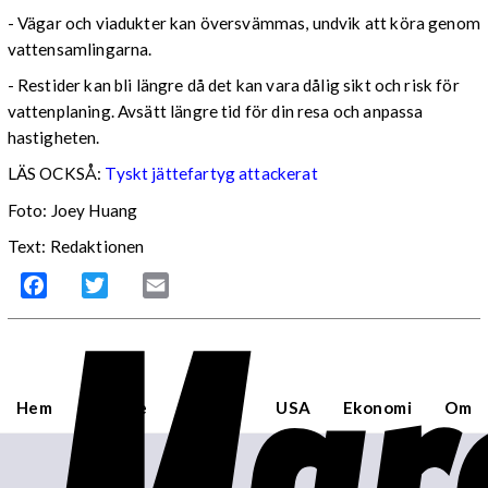
- Vägar och viadukter kan översvämmas, undvik att köra genom
vattensamlingarna.
- Restider kan bli längre då det kan vara dålig sikt och risk för
vattenplaning. Avsätt längre tid för din resa och anpassa
hastigheten.
LÄS OCKSÅ:
Tyskt jättefartyg attackerat
Foto: Joey Huang
Text: Redaktionen
Facebook
Twitter
Email
Hem
Sverige
Världen
USA
Ekonomi
Om