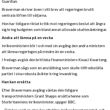
Guardian.
Braverman skriver även i sitt brev att regeringen brutit
centrala löften till väljarna.
Hon har tidigare riktat kritik mot regeringens beslut att ångra
sig kring budgeten som bland annat utlovade skattesänkningar.
Andra att lämna på en vecka
Inrikesministern blir i och med sin avgång den andra ministern
att lämna regeringen på mindre än en vecka.
I fredags avgick den brittiska finansministern Kwasi Kwarteng.
Braverman sågs som en anställning som skulle tillfredsställa
partiet i sina robusta åsikter kring invandring.
Han kan ersätta
Efter Bravermans avgång väntas den tidigare
transportministern Grant Shapps ersätta henne som
Storbritanniens inrikesminister, uppger BBC.
– Det har varit en stor ära att tjäna inrikesdepartementet, och