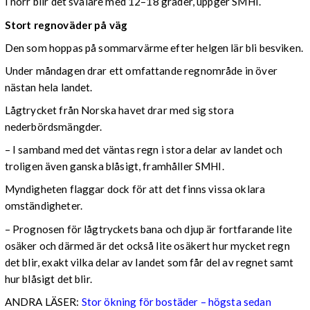
I norr blir det svalare med 12–18 grader, uppger SMHI.
Stort regnoväder på väg
Den som hoppas på sommarvärme efter helgen lär bli besviken.
Under måndagen drar ett omfattande regnområde in över
nästan hela landet.
Lågtrycket från Norska havet drar med sig stora
nederbördsmängder.
– I samband med det väntas regn i stora delar av landet och
troligen även ganska blåsigt, framhåller SMHI.
Myndigheten flaggar dock för att det finns vissa oklara
omständigheter.
– Prognosen för lågtryckets bana och djup är fortfarande lite
osäker och därmed är det också lite osäkert hur mycket regn
det blir, exakt vilka delar av landet som får del av regnet samt
hur blåsigt det blir.
ANDRA LÄSER:
Stor ökning för bostäder – högsta sedan