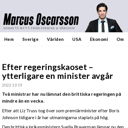
Marcus Oscarsson
SENASTE NYTT FRÅN SVERIGE & VÄRLDEN
Hem
Sverige
Världen
USA
Ekonomi
Om
Efter regeringskaoset –
ytterligare en minister avgår
2022 10 19
Två ministrar har nu lämnat den brittiska regeringen på
mindre än en vecka.
Efter att Liz Truss tog över som premiärminister efter Boris
Johnson tidigare i år har utmaningarna staplats på hög.
Den brittiska inrikesministern Suella Braverman lämnar nu den