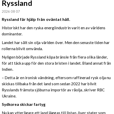
Ryssland
2026 08 07
Ryssland får hjälp från oväntat håll.
Historiskt har den ryska energiindustrin varit en av världens
dominanter.
Landet har sålt sin olja världen över. Men den senaste tiden har
rollerna blivit omvända.
Nyligen började Ryssland köpa bränsle från flera olika länder,
för att täcka upp för den stora bristen i landet. Bland annat från
Indien.
– Detta är en ironisk vändning, eftersom raffinerad rysk olja nu
skickas tillbaka från det land som sedan 2022 har blivit
Rysslands främsta sjöburna importör av råolja, skriver RBC
Ukraine.
Sydkorea skickar fartyg
Nu kan ytterligare ett land läggas till listan, över stater som