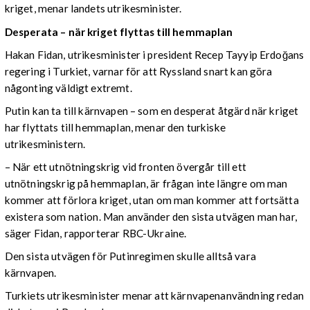
kriget, menar landets utrikesminister.
Desperata – när kriget flyttas till hemmaplan
Hakan Fidan, utrikesminister i president Recep Tayyip Erdoğans
regering i Turkiet, varnar för att Ryssland snart kan göra
någonting väldigt extremt.
Putin kan ta till kärnvapen – som en desperat åtgärd när kriget
har flyttats till hemmaplan, menar den turkiske
utrikesministern.
– När ett utnötningskrig vid fronten övergår till ett
utnötningskrig på hemmaplan, är frågan inte längre om man
kommer att förlora kriget, utan om man kommer att fortsätta
existera som nation. Man använder den sista utvägen man har,
säger Fidan, rapporterar RBC-Ukraine.
Den sista utvägen för Putinregimen skulle alltså vara
kärnvapen.
Turkiets utrikesminister menar att kärnvapenanvändning redan