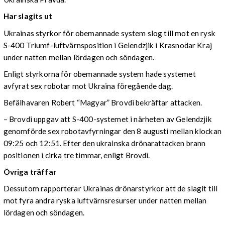
Har slagits ut
Ukrainas styrkor för obemannade system slog till mot en rysk
S-400 Triumf-luftvärnsposition i Gelendzjik i Krasnodar Kraj
under natten mellan lördagen och söndagen.
Enligt styrkorna för obemannade system hade systemet
avfyrat sex robotar mot Ukraina föregående dag.
Befälhavaren Robert “Magyar” Brovdi bekräftar attacken.
– Brovdi uppgav att S-400-systemet i närheten av Gelendzjik
genomförde sex robotavfyrningar den 8 augusti mellan klockan
09:25 och 12:51. Efter den ukrainska drönarattacken brann
positionen i cirka tre timmar, enligt Brovdi.
Övriga träffar
Dessutom rapporterar Ukrainas drönarstyrkor att de slagit till
mot fyra andra ryska luftvärnsresurser under natten mellan
lördagen och söndagen.