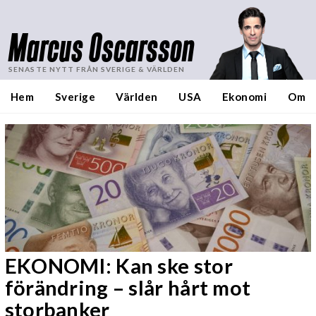
Marcus Oscarsson
SENASTE NYTT FRÅN SVERIGE & VÄRLDEN
Hem
Sverige
Världen
USA
Ekonomi
Om
EKONOMI: Kan ske stor
förändring – slår hårt mot
storbanker