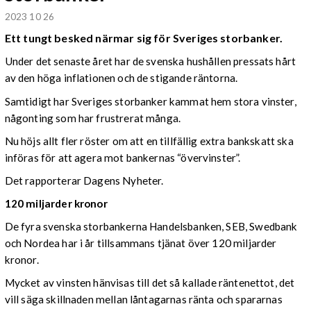
2023 10 26
Ett tungt besked närmar sig för Sveriges storbanker.
Under det senaste året har de svenska hushållen pressats hårt
av den höga inflationen och de stigande räntorna.
Samtidigt har Sveriges storbanker kammat hem stora vinster,
någonting som har frustrerat många.
Nu höjs allt fler röster om att en tillfällig extra bankskatt ska
införas för att agera mot bankernas “övervinster”.
Det rapporterar Dagens Nyheter.
120 miljarder kronor
De fyra svenska storbankerna Handelsbanken, SEB, Swedbank
och Nordea har i år tillsammans tjänat över 120 miljarder
kronor.
Mycket av vinsten hänvisas till det så kallade räntenettot, det
vill säga skillnaden mellan låntagarnas ränta och spararnas