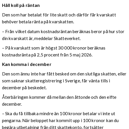
Håll koll på räntan
Den som har betalat för lite skatt och därför får kvarskatt
behöver betala ränta på kvarskatten.
– Från vilket datum kostnadsräntan beräknas beror på hur stor
din kvarskatt är, meddelar Skatteverket.
– På kvarskatt som är högst 30 000 kronor beräknas
kostnadsränta på 2,5 procent från 5 maj 2026.
Kan komma i december
Den som ännu inte har fått besked om den slutliga skatten, eller
som saknar skatteregistrering i Sverige, får vänta tills i
december på beskedet.
Återbäringen kommer då mellan den åttonde och den elfte
december.
– Ska du få tillbaka mindre än 100 kronor betalar vi inte ut
pengarna. När beloppet har kommit upp i 100 kronor kan du
begära utbetalning från ditt skattekonto, fortsätter