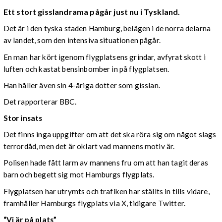
Ett stort gisslandrama pågår just nu i Tyskland.
Det är i den tyska staden Hamburg, belägen i de norra delarna
av landet, som den intensiva situationen pågår.
En man har kört igenom flygplatsens grindar, avfyrat skott i
luften och kastat bensinbomber in på flygplatsen.
Han håller även sin 4-åriga dotter som gisslan.
Det rapporterar BBC.
Stor insats
Det finns inga uppgifter om att det ska röra sig om något slags
terrordåd, men det är oklart vad mannens motiv är.
Polisen hade fått larm av mannens fru om att han tagit deras
barn och begett sig mot Hamburgs flygplats.
Flygplatsen har utrymts och trafiken har ställts in tills vidare,
framhåller Hamburgs flygplats via X, tidigare Twitter.
“Vi är på plats”