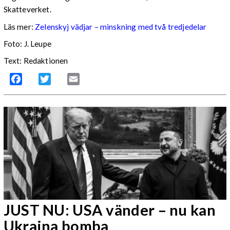
Skatteverket.
Läs mer:
Zelenskyj vädjar – minskning med två tredjedelar
Foto:
J. Leupe
Text: Redaktionen
Facebook
Twitter
Email
JUST NU: USA vänder – nu kan
Ukraina bomba