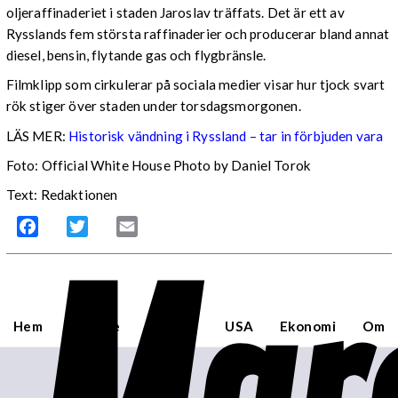
oljeraffinaderiet i staden Jaroslav träffats. Det är ett av
Rysslands fem största raffinaderier och producerar bland annat
diesel, bensin, flytande gas och flygbränsle.
Filmklipp som cirkulerar på sociala medier visar hur tjock svart
rök stiger över staden under torsdagsmorgonen.
LÄS MER:
Historisk vändning i Ryssland – tar in förbjuden vara
Foto: Official White House Photo by Daniel Torok
Text: Redaktionen
Mar
Facebook
Twitter
Email
Hem
Sverige
Världen
USA
Ekonomi
Om