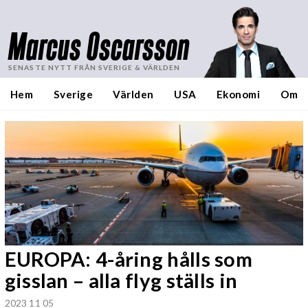
Marcus Oscarsson
SENASTE NYTT FRÅN SVERIGE & VÄRLDEN
Hem
Sverige
Världen
USA
Ekonomi
Om
EUROPA: 4-åring hålls som
gisslan – alla flyg ställs in
2023 11 05