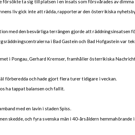
 försökte ta sig till platsen i en insats som försvårades av dimma
ens liv gick inte att rädda, rapporterar den österrikiska nyhetsb
ion med den besvärliga terrängen gjorde att räddningsinsatsen f
sräddningscentralerna i Bad Gastein och Bad Hofgastein var tekni
met i Pongau, Gerhard Kremser, framhåller österrikiska Nachrich
äl förberedda och hade gjort flera turer tidigare i veckan.
s ha tappat balansen och fallit.
samband med en lavin i staden Spiss.
avinen skedde, och fyra svenska män i 40-årsåldern hemmahörande i 