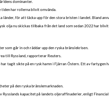
världens dominanter.
 tiden har rollerna blivit omvända.
 länder, för att täcka upp för den stora bristen i landet. Bland anna
ysk olja nu skickas tillbaka från det land som sedan 2022 har blivi
tater som går in och räddar upp den ryska bränslekrisen.
a till Ryssland, rapporterar Reuters.
 har tagit sikte på en rysk hamn i Fjärran Östern. Ett av fartygen
righeter på den ryska bränslemarknaden.
 Rysslands kapacitet på landets oljeraffinaderier, enligt Financia