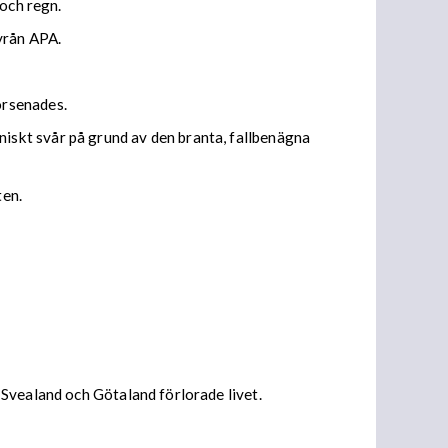
 och regn.
yrån APA.
örsenades.
skt svår på grund av den branta, fallbenägna
ten.
Svealand och Götaland förlorade livet.