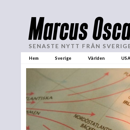
Marcus Osca
SENASTE NYTT FRÅN SVERIG
Hem
Sverige
Världen
US