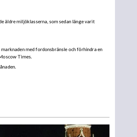
e äldre miljöklasserna, som sedan länge varit
emska marknaden med fordonsbränsle och förhindra en
de Moscow Times.
månaden.