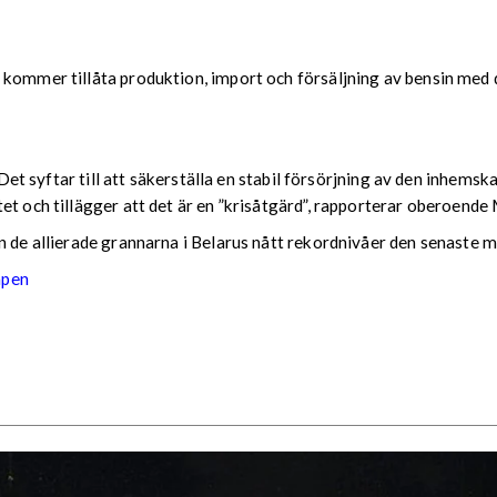
 kommer tillåta produktion, import och försäljning av bensin med d
r. Det syftar till att säkerställa en stabil försörjning av den inh
tet och tillägger att det är en ”krisåtgärd”, rapporterar oberoen
n de allierade grannarna i Belarus nått rekordnivåer den senaste 
apen