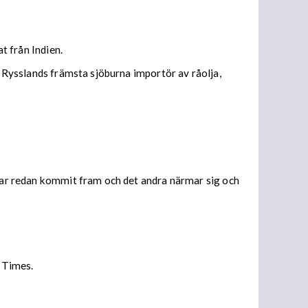
t från Indien.
t Rysslands främsta sjöburna importör av råolja,
 har redan kommit fram och det andra närmar sig och
l Times.