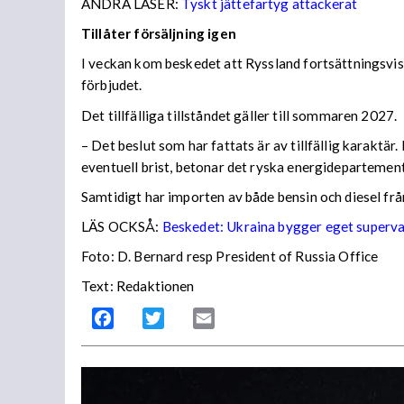
ANDRA LÄSER:
Tyskt jättefartyg attackerat
Tillåter försäljning igen
I veckan kom beskedet att Ryssland fortsättningsvis
förbjudet.
Det tillfälliga tillståndet gäller till sommaren 2027.
– Det beslut som har fattats är av tillfällig karaktä
eventuell brist, betonar det ryska energidepartemen
Samtidigt har importen av både bensin och diesel frå
LÄS OCKSÅ:
Beskedet: Ukraina bygger eget superv
Foto: D. Bernard resp President of Russia Office
Text: Redaktionen
Facebook
Twitter
Email