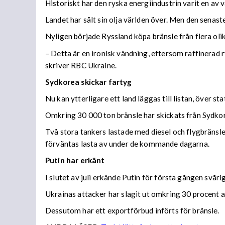
Historiskt har den ryska energiindustrin varit en av 
Landet har sålt sin olja världen över. Men den senaste
Nyligen började Ryssland köpa bränsle från flera olika
– Detta är en ironisk vändning, eftersom raffinerad r
skriver RBC Ukraine.
Sydkorea skickar fartyg
Nu kan ytterligare ett land läggas till listan, över s
Omkring 30 000 ton bränsle har skickats från Sydkore
Två stora tankers lastade med diesel och flygbränsle
förväntas lasta av under de kommande dagarna.
Putin har erkänt
I slutet av juli erkände Putin för första gången svå
Ukrainas attacker har slagit ut omkring 30 procent av
Dessutom har ett exportförbud införts för bränsle.