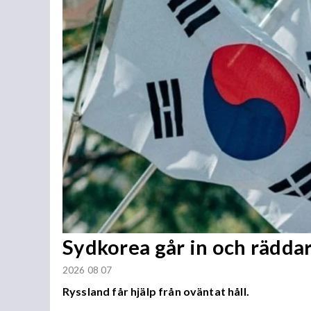
Sydkorea går in och rädda
2026 08 07
Ryssland får hjälp från oväntat håll.