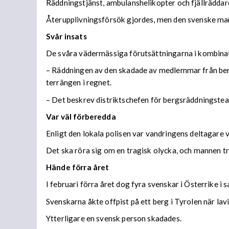
Räddningstjänst, ambulanshelikopter och fjällräddare
Återupplivningsförsök gjordes, men den svenske mann
Svår insats
De svåra vädermässiga förutsättningarna i kombinat
– Räddningen av den skadade av medlemmar från berg
terrängen i regnet.
– Det beskrev distriktschefen för bergsräddningstea
Var väl förberedda
Enligt den lokala polisen var vandringens deltagare v
Det ska röra sig om en tragisk olycka, och mannen tro
Hände förra året
I februari förra året dog fyra svenskar i Österrike i 
Svenskarna åkte offpist på ett berg i Tyrolen när l
Ytterligare en svensk person skadades.