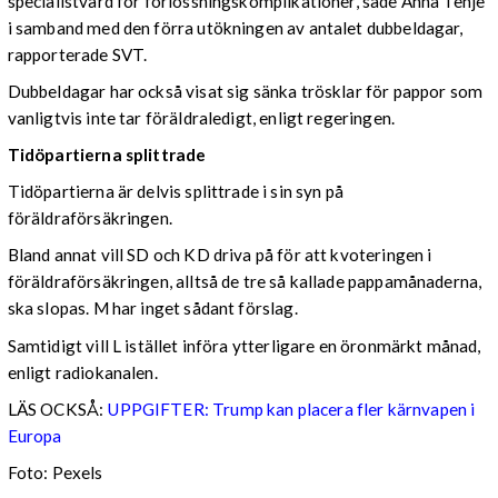
specialistvård för förlossningskomplikationer, sade Anna Tenje
i samband med den förra utökningen av antalet dubbeldagar,
rapporterade SVT.
Dubbeldagar har också visat sig sänka trösklar för pappor som
vanligtvis inte tar föräldraledigt, enligt regeringen.
Tidöpartierna splittrade
Tidöpartierna är delvis splittrade i sin syn på
föräldraförsäkringen.
Bland annat vill SD och KD driva på för att kvoteringen i
föräldraförsäkringen, alltså de tre så kallade pappamånaderna,
ska slopas. M har inget sådant förslag.
Samtidigt vill L istället införa ytterligare en öronmärkt månad,
enligt radiokanalen.
LÄS OCKSÅ:
UPPGIFTER: Trump kan placera fler kärnvapen i
Europa
Foto: Pexels