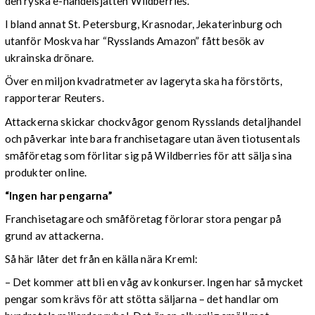
den ryska e-handelsjätten Wildberries.
I bland annat St. Petersburg, Krasnodar, Jekaterinburg och
utanför Moskva har “Rysslands Amazon” fått besök av
ukrainska drönare.
Över en miljon kvadratmeter av lageryta ska ha förstörts,
rapporterar Reuters.
Attackerna skickar chockvågor genom Rysslands detaljhandel
och påverkar inte bara franchisetagare utan även tiotusentals
småföretag som förlitar sig på Wildberries för att sälja sina
produkter online.
“Ingen har pengarna”
Franchisetagare och småföretag förlorar stora pengar på
grund av attackerna.
Så här låter det från en källa nära Kreml:
– Det kommer att bli en våg av konkurser. Ingen har så mycket
pengar som krävs för att stötta säljarna – det handlar om