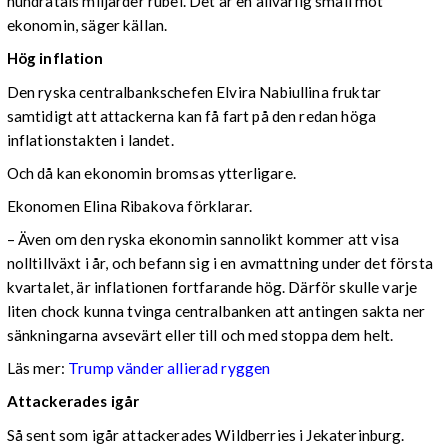
hundratals miljarder rubel. Det är en allvarlig smäll mot
ekonomin, säger källan.
Hög inflation
Den ryska centralbankschefen Elvira Nabiullina fruktar
samtidigt att attackerna kan få fart på den redan höga
inflationstakten i landet.
Och då kan ekonomin bromsas ytterligare.
Ekonomen Elina Ribakova förklarar.
– Även om den ryska ekonomin sannolikt kommer att visa
nolltillväxt i år, och befann sig i en avmattning under det första
kvartalet, är inflationen fortfarande hög. Därför skulle varje
liten chock kunna tvinga centralbanken att antingen sakta ner
sänkningarna avsevärt eller till och med stoppa dem helt.
Läs mer:
Trump vänder allierad ryggen
Attackerades igår
Så sent som igår attackerades Wildberries i Jekaterinburg.