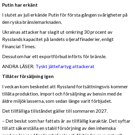
Putin har erkänt
I slutet av juli erkände Putin för första gången svårigheter på
den ryska bränslemarknaden.
Ukrainas attacker har slagit ut omkring 30 procent av
Rysslands kapacitet på landets oljeraffinaderier, enligt
Financial Times.
Dessutom har ett exportförbud införts för bränsle.
ANDRA LÄSER:
Tyskt jättefartyg attackerat
Tillåter försäljning igen
I veckan kom beskedet att Ryssland fortsättningsvis kommer
tillåta produktion, import och försäljning av bensin med de
äldre miljöklasserna, som sedan länge varit förbjudet.
Det tillfälliga tillståndet gäller till sommaren 2027.
– Det beslut som har fattats är av tillfällig karaktär. Det syftar
till att säkerställa en stabil försörjning av den inhemska