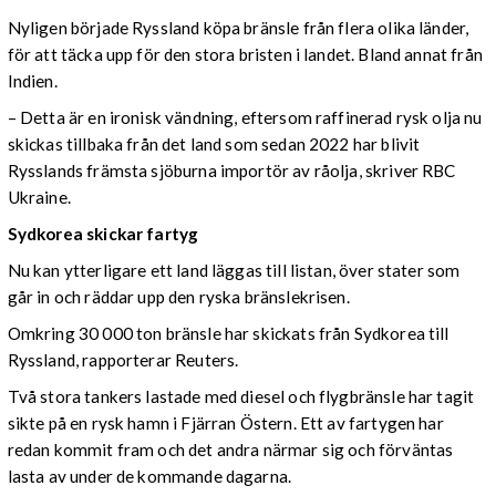
Nyligen började Ryssland köpa bränsle från flera olika länder,
för att täcka upp för den stora bristen i landet. Bland annat från
Indien.
– Detta är en ironisk vändning, eftersom raffinerad rysk olja nu
skickas tillbaka från det land som sedan 2022 har blivit
Rysslands främsta sjöburna importör av råolja, skriver RBC
Ukraine.
Sydkorea skickar fartyg
Nu kan ytterligare ett land läggas till listan, över stater som
går in och räddar upp den ryska bränslekrisen.
Omkring 30 000 ton bränsle har skickats från Sydkorea till
Ryssland, rapporterar Reuters.
Två stora tankers lastade med diesel och flygbränsle har tagit
sikte på en rysk hamn i Fjärran Östern. Ett av fartygen har
redan kommit fram och det andra närmar sig och förväntas
lasta av under de kommande dagarna.