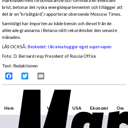
marknaden med fordonsbränsle och förhindra en eventuell
brist, betonar det ryska energidepartementet och tillägger att
det är en ”krisåtgärd”, rapporterar oberoende Moscow Times.
Samtidigt har importen av både bensin och diesel från de
allierade grannarna i Belarus nått rekordnivåer den senaste
månaden.
LÄS OCKSÅ:
Beskedet: Ukraina bygger eget supervapen
Foto: D. Bernard resp President of Russia Office
Text: Redaktionen
Facebook
Twitter
Email
Hem
Sverige
Världen
USA
Ekonomi
Om