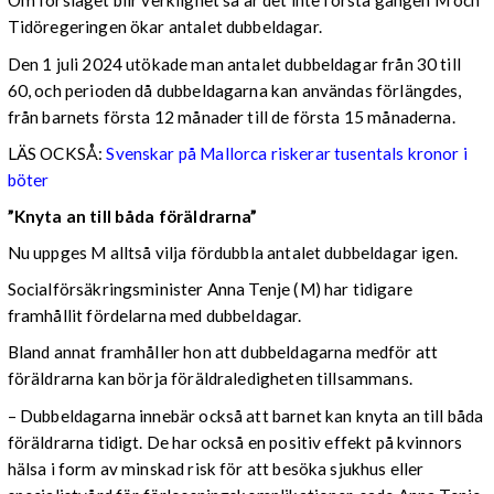
Om förslaget blir verklighet så är det inte första gången M och
Tidöregeringen ökar antalet dubbeldagar.
Den 1 juli 2024 utökade man antalet dubbeldagar från 30 till
60, och perioden då dubbeldagarna kan användas förlängdes,
från barnets första 12 månader till de första 15 månaderna.
LÄS OCKSÅ:
Svenskar på Mallorca riskerar tusentals kronor i
böter
”Knyta an till båda föräldrarna”
Nu uppges M alltså vilja fördubbla antalet dubbeldagar igen.
Socialförsäkringsminister Anna Tenje (M) har tidigare
framhållit fördelarna med dubbeldagar.
Bland annat framhåller hon att dubbeldagarna medför att
föräldrarna kan börja föräldraledigheten tillsammans.
– Dubbeldagarna innebär också att barnet kan knyta an till båda
föräldrarna tidigt. De har också en positiv effekt på kvinnors
hälsa i form av minskad risk för att besöka sjukhus eller