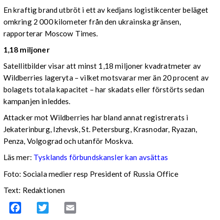
En kraftig brand utbröt i ett av kedjans logistikcenter beläget
omkring 2 000 kilometer från den ukrainska gränsen,
rapporterar Moscow Times.
1,18 miljoner
Satellitbilder visar att minst 1,18 miljoner kvadratmeter av
Wildberries lageryta – vilket motsvarar mer än 20 procent av
bolagets totala kapacitet – har skadats eller förstörts sedan
kampanjen inleddes.
Attacker mot Wildberries har bland annat registrerats i
Jekaterinburg, Izhevsk, St. Petersburg, Krasnodar, Ryazan,
Penza, Volgograd och utanför Moskva.
Läs mer:
Tysklands förbundskansler kan avsättas
Foto:
Sociala medier resp President of Russia Office
Text: Redaktionen
Facebook
Twitter
Email