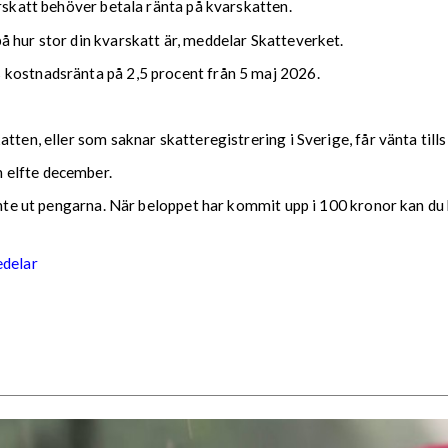
arskatt behöver betala ränta på kvarskatten.
 hur stor din kvarskatt är, meddelar Skatteverket.
 kostnadsränta på 2,5 procent från 5 maj 2026.
tten, eller som saknar skatteregistrering i Sverige, får vänta till
 elfte december.
 inte ut pengarna. När beloppet har kommit upp i 100 kronor kan du 
edelar