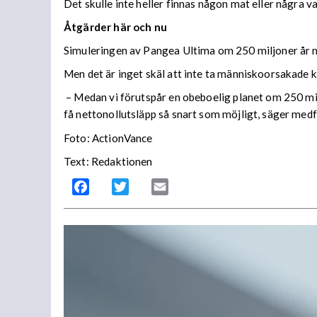
Det skulle inte heller finnas någon mat eller några va
Åtgärder här och nu
Simuleringen av Pangea Ultima om 250 miljoner år må
Men det är inget skäl att inte ta människoorsakade kl
– Medan vi förutspår en obeboelig planet om 250 mil
få nettonollutsläpp så snart som möjligt, säger medf
Foto: ActionVance
Text: Redaktionen
Facebook
Twitter
Email