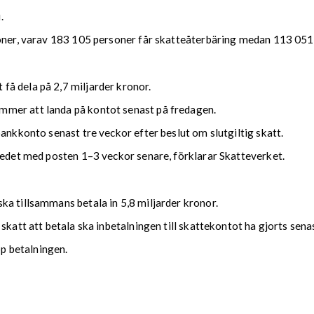
.
soner, varav 183 105 personer får skatteåterbäring medan 113 051 
å dela på 2,7 miljarder kronor.
mmer att landa på kontot senast på fredagen.
bankkonto senast tre veckor efter beslut om slutgiltig skatt.
kedet med posten 1–3 veckor senare, förklarar Skatteverket.
ka tillsammans betala in 5,8 miljarder kronor.
 skatt att betala ska inbetalningen till skattekontot ha gjorts se
upp betalningen.