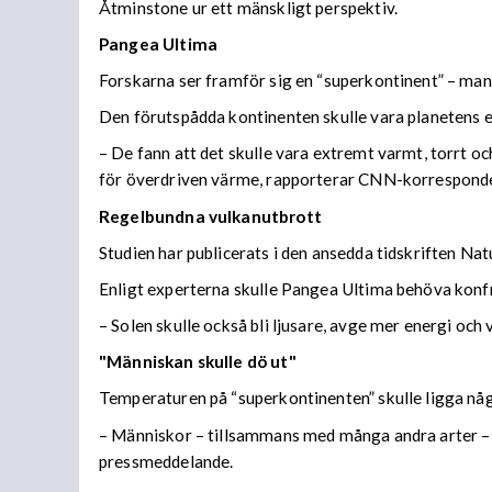
Åtminstone ur ett mänskligt perspektiv.
Pangea Ultima
Forskarna ser framför sig en “superkontinent” – man
Den förutspådda kontinenten skulle vara planetens e
– De fann att det skulle vara extremt varmt, torrt o
för överdriven värme, rapporterar CNN-korrespon
Regelbundna vulkanutbrott
Studien har publicerats i den ansedda tidskriften Na
Enligt experterna skulle Pangea Ultima behöva konf
– Solen skulle också bli ljusare, avge mer energi och 
"Människan skulle dö ut"
Temperaturen på “superkontinenten” skulle ligga nå
– Människor – tillsammans med många andra arter – sk
pressmeddelande.