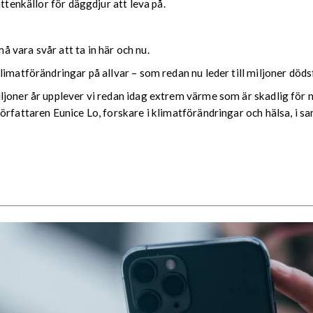
ttenkällor för däggdjur att leva på.
 vara svår att ta in här och nu.
imatförändringar på allvar – som redan nu leder till miljoner dödsfa
joner år upplever vi redan idag extrem värme som är skadlig för m
örfattaren Eunice Lo, forskare i klimatförändringar och hälsa, i 