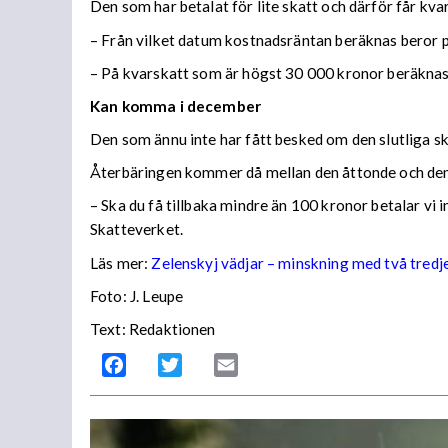
Den som har betalat för lite skatt och därför får kv
– Från vilket datum kostnadsräntan beräknas beror på
– På kvarskatt som är högst 30 000 kronor beräknas
Kan komma i december
Den som ännu inte har fått besked om den slutliga ska
Återbäringen kommer då mellan den åttonde och den
– Ska du få tillbaka mindre än 100 kronor betalar vi
Skatteverket.
Läs mer:
Zelenskyj vädjar – minskning med två tredj
Foto:
J. Leupe
Text: Redaktionen
Facebook
Twitter
Email