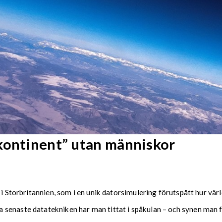
kontinent” utan människor
 i Storbritannien, som i en unik datorsimulering förutspått hur vär
senaste datatekniken har man tittat i spåkulan – och synen man få