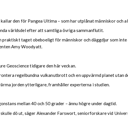
 kallar den för Pangea Ultima – som har utplånat människor och al
nda världsdel efter att samtliga övriga sammanflutit.
ch praktiskt taget obeboeligt för människor och däggdjur som inte 
denten Amy Woodyatt.
ture Geoscience tidigare den här veckan.
rontera regelbundna vulkanutbrott och en uppvärmd planet utan de
värma jorden ytterligare, framhåller experterna i studien.
gonstans mellan 40 och 50 grader – ännu högre under dagtid.
ulle dö ut, säger Alexander Farswort, seniorforskare vid University