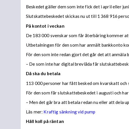
Beskedet gäller dem som inte fick det i april eller juni
Slutskattebeskedet skickas nu ut till 1 368 916 per
På kontot i veckan
De 183 000 svenskar som får återbäring kommer att f
Utbetalningen för den som har anmält bankkonto ko
För den som inte redan gjort det går det att anmäla 
– De som inte har digital brevlåda får slutskattebes
Då ska du betala
113 000 personer har fått besked om kvarskatt och s
För den som får slutskattebeskedet i augusti och har
– Men det går bra att betala redan nu eller att dela 
Läs mer:
Kraftig sänkning vid pump
Håll koll på räntan