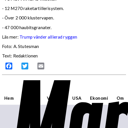
- 12 M270 raketartillerisystem.
- Över 2 000 klustervapen.
- 47 000 haubitsgranater.
Läs mer:
Trump vänder allierad ryggen
Foto:
A. Stutesman
Text: Redaktionen
Mar
Facebook
Twitter
Email
Hem
Sverige
Världen
USA
Ekonomi
Om