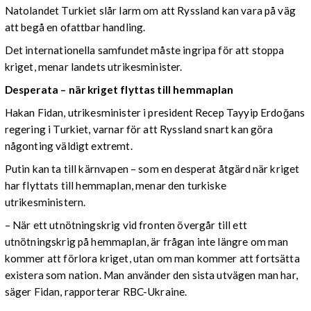
Natolandet Turkiet slår larm om att Ryssland kan vara på väg
att begå en ofattbar handling.
Det internationella samfundet måste ingripa för att stoppa
kriget, menar landets utrikesminister.
Desperata – när kriget flyttas till hemmaplan
Hakan Fidan, utrikesminister i president Recep Tayyip Erdoğans
regering i Turkiet, varnar för att Ryssland snart kan göra
någonting väldigt extremt.
Putin kan ta till kärnvapen – som en desperat åtgärd när kriget
har flyttats till hemmaplan, menar den turkiske
utrikesministern.
– När ett utnötningskrig vid fronten övergår till ett
utnötningskrig på hemmaplan, är frågan inte längre om man
kommer att förlora kriget, utan om man kommer att fortsätta
existera som nation. Man använder den sista utvägen man har,
säger Fidan, rapporterar RBC-Ukraine.