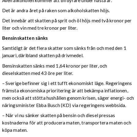
Även alkoholen kommer att bli dyrare under nästa år.
Det är andra året på raken som alkoholskatten höjs.
Det innebär att skatten på sprit och öl höjs med två kronor per
liter och vin med tre kronor per liter.
Bensinskatten sänks
Samtidigt är det flera skatter som sänks från och med den 1
januari, däribland skatten på drivmedel.
Bensinskatten sänks med 1,64 kronor per liter, och
dieselskatten med 43 öre per liter.
– Sverige befinner sig i ett tufft ekonomiskt läge. Regeringens
främsta ekonomiska prioritering är att bekämpa inflationen,
men också att stötta hushållen genom krisen, säger energi- och
näringsminister Ebba Busch (KD) via regeringens webbsida.
– När vi nu sänker skatten på bensin och diesel pressas
kostnaderna för att producera maten, transportera maten och
köpa maten.