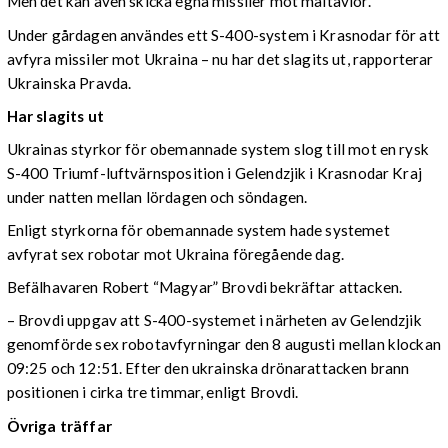
Men det kan även skicka egna missiler mot måltavlor.
Under gårdagen användes ett S-400-system i Krasnodar för att
avfyra missiler mot Ukraina – nu har det slagits ut, rapporterar
Ukrainska Pravda.
Har slagits ut
Ukrainas styrkor för obemannade system slog till mot en rysk
S-400 Triumf-luftvärnsposition i Gelendzjik i Krasnodar Kraj
under natten mellan lördagen och söndagen.
Enligt styrkorna för obemannade system hade systemet
avfyrat sex robotar mot Ukraina föregående dag.
Befälhavaren Robert “Magyar” Brovdi bekräftar attacken.
– Brovdi uppgav att S-400-systemet i närheten av Gelendzjik
genomförde sex robotavfyrningar den 8 augusti mellan klockan
09:25 och 12:51. Efter den ukrainska drönarattacken brann
positionen i cirka tre timmar, enligt Brovdi.
Övriga träffar