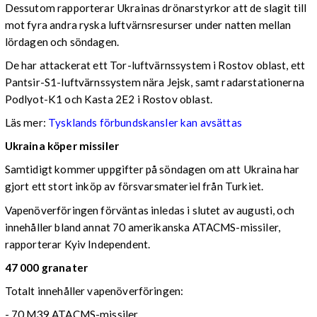
Dessutom rapporterar Ukrainas drönarstyrkor att de slagit till
mot fyra andra ryska luftvärnsresurser under natten mellan
lördagen och söndagen.
De har attackerat ett Tor-luftvärnssystem i Rostov oblast, ett
Pantsir-S1-luftvärnssystem nära Jejsk, samt radarstationerna
Podlyot-K1 och Kasta 2E2 i Rostov oblast.
Läs mer:
Tysklands förbundskansler kan avsättas
Ukraina köper missiler
Samtidigt kommer uppgifter på söndagen om att Ukraina har
gjort ett stort inköp av försvarsmateriel från Turkiet.
Vapenöverföringen förväntas inledas i slutet av augusti, och
innehåller bland annat 70 amerikanska ATACMS-missiler,
rapporterar Kyiv Independent.
47 000 granater
Totalt innehåller vapenöverföringen:
- 70 M39 ATACMS-missiler.