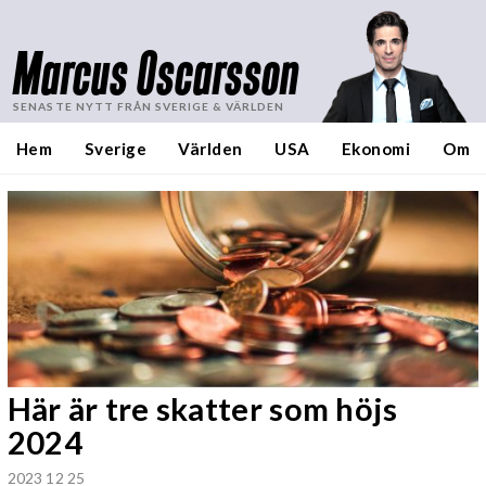
Marcus Oscarsson
SENASTE NYTT FRÅN SVERIGE & VÄRLDEN
Hem
Sverige
Världen
USA
Ekonomi
Om
Här är tre skatter som höjs
2024
2023 12 25