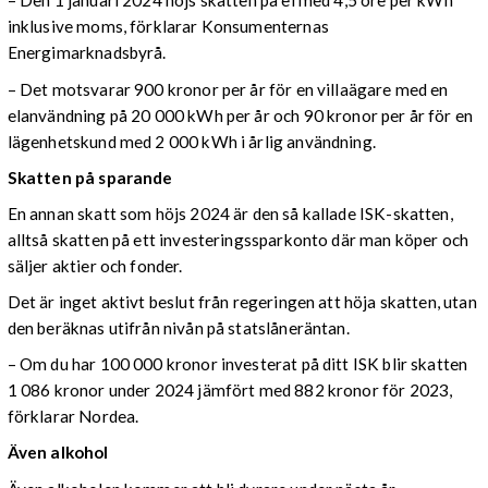
– Den 1 januari 2024 höjs skatten på el med 4,5 öre per kWh
inklusive moms, förklarar Konsumenternas
Energimarknadsbyrå.
– Det motsvarar 900 kronor per år för en villaägare med en
elanvändning på 20 000 kWh per år och 90 kronor per år för en
lägenhetskund med 2 000 kWh i årlig användning.
Skatten på sparande
En annan skatt som höjs 2024 är den så kallade ISK-skatten,
alltså skatten på ett investeringssparkonto där man köper och
säljer aktier och fonder.
Det är inget aktivt beslut från regeringen att höja skatten, utan
den beräknas utifrån nivån på statslåneräntan.
– Om du har 100 000 kronor investerat på ditt ISK blir skatten
1 086 kronor under 2024 jämfört med 882 kronor för 2023,
förklarar Nordea.
Även alkohol