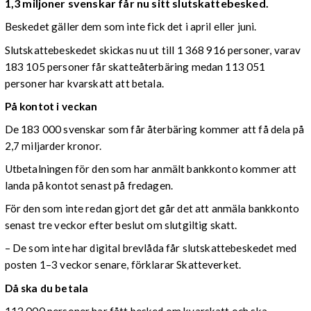
1,3 miljoner svenskar får nu sitt slutskattebesked.
Beskedet gäller dem som inte fick det i april eller juni.
Slutskattebeskedet skickas nu ut till 1 368 916 personer, varav
183 105 personer får skatteåterbäring medan 113 051
personer har kvarskatt att betala.
På kontot i veckan
De 183 000 svenskar som får återbäring kommer att få dela på
2,7 miljarder kronor.
Utbetalningen för den som har anmält bankkonto kommer att
landa på kontot senast på fredagen.
För den som inte redan gjort det går det att anmäla bankkonto
senast tre veckor efter beslut om slutgiltig skatt.
– De som inte har digital brevlåda får slutskattebeskedet med
posten 1–3 veckor senare, förklarar Skatteverket.
Då ska du betala
113 000 personer har fått besked om kvarskatt och ska