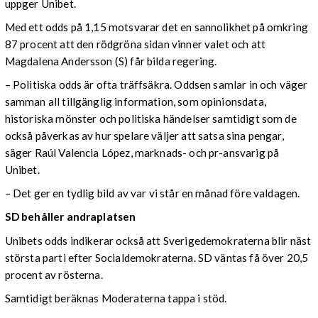
uppger Unibet.
Med ett odds på 1,15 motsvarar det en sannolikhet på omkring
87 procent att den rödgröna sidan vinner valet och att
Magdalena Andersson (S) får bilda regering.
– Politiska odds är ofta träffsäkra. Oddsen samlar in och väger
samman all tillgänglig information, som opinionsdata,
historiska mönster och politiska händelser samtidigt som de
också påverkas av hur spelare väljer att satsa sina pengar,
säger Raúl Valencia López, marknads- och pr-ansvarig på
Unibet.
– Det ger en tydlig bild av var vi står en månad före valdagen.
SD behåller andraplatsen
Unibets odds indikerar också att Sverigedemokraterna blir näst
största parti efter Socialdemokraterna. SD väntas få över 20,5
procent av rösterna.
Samtidigt beräknas Moderaterna tappa i stöd.