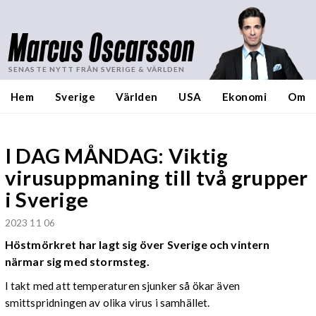
Marcus Oscarsson
SENASTE NYTT FRÅN SVERIGE & VÄRLDEN
Hem
Sverige
Världen
USA
Ekonomi
Om
I DAG MÅNDAG: Viktig
virusuppmaning till två grupper
i Sverige
2023 11 06
Höstmörkret har lagt sig över Sverige och vintern
närmar sig med stormsteg.
I takt med att temperaturen sjunker så ökar även
smittspridningen av olika virus i samhället.