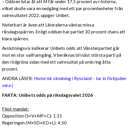
– Oddsen lutar åt att M får under 17,5 procent av rösterna,
vilket skulle vara en nedgång med ett par procentenheter från
valresultatet 2022, uppger Unibet.
Noterbart är även att Liberalerna väntas missa
riksdagsspärren. Enligt oddsen har partiet 30 procent chans att
klara spärren.
Avslutningsvis indikerar Unibets odds att Vänsterpartiet går
mot en stor valframgång. V beräknas bli näst största parti på
den rödgröna sidan med ett valresultat på omkring åtta
procent.
ANDRA LÄSER:
Historisk vändning i Ryssland – tar in förbjuden
vara |
FAKTA: Unibets odds på riksdagsvalet 2026
Flest mandat:
Opposition (S+V+MP+C): 1.15
Regeringen (M+SD+KD+L): 4.50