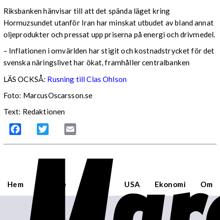
Riksbanken hänvisar till att det spända läget kring
Hormuzsundet utanför Iran har minskat utbudet av bland annat
oljeprodukter och pressat upp priserna på energi och drivmedel.
– Inflationen i omvärlden har stigit och kostnadstrycket för det
svenska näringslivet har ökat, framhåller centralbanken
LÄS OCKSÅ:
Rusning till Clas Ohlson
Foto: MarcusOscarsson.se
Text: Redaktionen
Facebook
Twitter
Email
Hem
Sverige
Världen
USA
Ekonomi
Om