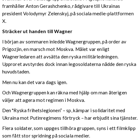
framhåller Anton Gerashchenko, rådgivare till Ukrainas
president Volodymyr Zelenskyj, på sociala medie-plattformen
X.
Sträcker ut handen till Wagner
I början av sommaren inledde Wagnergruppen, på order av
Prigozjin, en marsch mot Moskva. Målet var enligt
Wagnerledaren att avsätta den ryska militärledningen.
Upproret avstyrdes dock innan legosoldaterna nådde den ryska
huvudstaden.
Men nu kan det vara dags igen.
Och Wagnergruppen kan räkna med hjälp om man återigen
väljer att agera mot regimen i Moskva.
Den "Ryska frihetslegionen” – sp, kämpar i solidaritet med
Ukraina mot Putinregimens förtryck – har erbjudit sina tjänster.
Flera soldater, som uppges tillhöra gruppen, syns i ett filmklipp
som fått stor spridning på sociala medier.