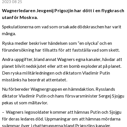
2023 08 25
Wagnerledaren
Jevgenij Prigozjin har dött i en flygkrasch
utanför Moskva.
Spekulationerna om vad som orsakade dödskraschen har varit
många.
Ryska medier beskriver händelsen som “en olycka” och en
förundersökning har tillsatts för att fastställa vad som skett.
Andra uppgifter, bland annat Wagners egna kanaler, hävdar att
planet blivit nedskjutet eller att en bomb exploderat på planet.
Den ryska militärledningen och diktatorn Vladimir Putin
misstänks ha beordrat attentatet.
Nu förbereder Wagnergruppen en hämndaktion. Rysslands
diktator Vladimir Putin och hans försvarsminister Sergej Sjojgu
pekas ut som måltavlor.
– Wagners legosoldater kommer att hämnas Putin och Sjojgu
för deras ledares död. Uppmaningar om att hämnas mördarna
svämmar över i chattgrupperna bland Prigozjins kanaler,