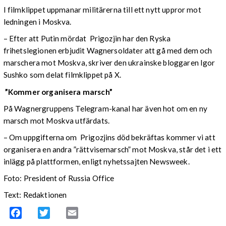
I filmklippet uppmanar militärerna till ett nytt uppror mot
ledningen i Moskva.
– Efter att Putin mördat Prigozjin har den Ryska
frihetslegionen erbjudit Wagnersoldater att gå med dem och
marschera mot Moskva, skriver den ukrainske bloggaren Igor
Sushko som delat filmklippet på X.
”Kommer organisera marsch”
På Wagnergruppens Telegram-kanal har även hot om en ny
marsch mot Moskva utfärdats.
– Om uppgifterna om Prigozjins död bekräftas kommer vi att
organisera en andra ”rättvisemarsch” mot Moskva, står det i ett
inlägg på plattformen, enligt nyhetssajten Newsweek.
Foto: President of Russia Office
Text: Redaktionen
Facebook
Twitter
Email