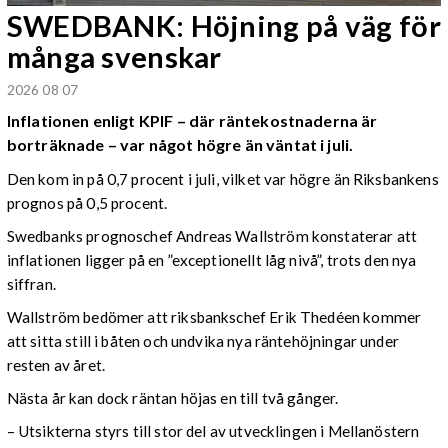
SWEDBANK: Höjning på väg för
många svenskar
2026 08 07
Inflationen enligt KPIF – där räntekostnaderna är
borträknade – var något högre än väntat i juli.
Den kom in på 0,7 procent i juli, vilket var högre än Riksbankens
prognos på 0,5 procent.
Swedbanks prognoschef Andreas Wallström konstaterar att
inflationen ligger på en ”exceptionellt låg nivå”, trots den nya
siffran.
Wallström bedömer att riksbankschef Erik Thedéen kommer
att sitta still i båten och undvika nya räntehöjningar under
resten av året.
Nästa år kan dock räntan höjas en till två gånger.
– Utsikterna styrs till stor del av utvecklingen i Mellanöstern