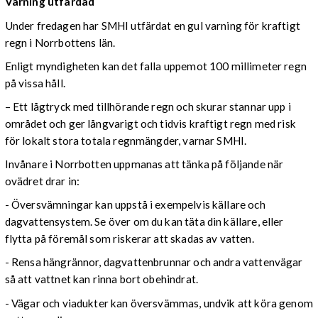
Varning utfärdad
Under fredagen har SMHI utfärdat en gul varning för kraftigt
regn i Norrbottens län.
Enligt myndigheten kan det falla uppemot 100 millimeter regn
på vissa håll.
– Ett lågtryck med tillhörande regn och skurar stannar upp i
området och ger långvarigt och tidvis kraftigt regn med risk
för lokalt stora totala regnmängder, varnar SMHI.
Invånare i Norrbotten uppmanas att tänka på följande när
ovädret drar in:
- Översvämningar kan uppstå i exempelvis källare och
dagvattensystem. Se över om du kan täta din källare, eller
flytta på föremål som riskerar att skadas av vatten.
- Rensa hängrännor, dagvattenbrunnar och andra vattenvägar
så att vattnet kan rinna bort obehindrat.
- Vägar och viadukter kan översvämmas, undvik att köra genom