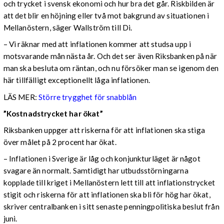
och trycket i svensk ekonomi och hur bra det går. Riskbilden är
att det blir en höjning eller två mot bakgrund av situationen i
Mellanöstern, säger Wallström till Di.
– Vi räknar med att inflationen kommer att studsa upp i
motsvarande mån nästa år. Och det ser även Riksbanken på när
man ska besluta om räntan, och nu försöker man se igenom den
här tillfälligt exceptionellt låga inflationen.
LÄS MER:
Större trygghet för snabblån
”Kostnadstrycket har ökat”
Riksbanken uppger att riskerna för att inflationen ska stiga
över målet på 2 procent har ökat.
– Inflationen i Sverige är låg och konjunkturläget är något
svagare än normalt. Samtidigt har utbudsstörningarna
kopplade till kriget i Mellanöstern lett till att inflationstrycket
stigit och riskerna för att inflationen ska bli för hög har ökat,
skriver centralbanken i sitt senaste penningpolitiska beslut från
juni.