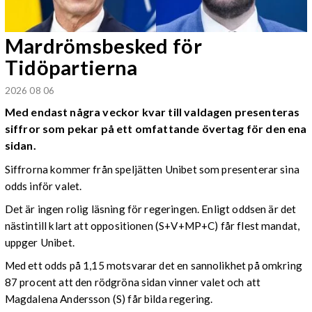
Mardrömsbesked för
Tidöpartierna
2026 08 06
Med endast några veckor kvar till valdagen presenteras
siffror som pekar på ett omfattande övertag för den ena
sidan.
Siffrorna kommer från speljätten Unibet som presenterar sina
odds inför valet.
Det är ingen rolig läsning för regeringen. Enligt oddsen är det
nästintill klart att oppositionen (S+V+MP+C) får flest mandat,
uppger Unibet.
Med ett odds på 1,15 motsvarar det en sannolikhet på omkring
87 procent att den rödgröna sidan vinner valet och att
Magdalena Andersson (S) får bilda regering.