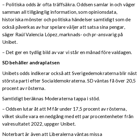
– Politiska odds är ofta träffsäkra. Oddsen samlar in och väger
samman all tillgänglig information, som opinionsdata,
historiska mönster och politiska händelser samtidigt som de
också påverkas av hur spelare väljer att satsa sina pengar,
säger Raúl Valencia López, marknads- och pr-ansvarig på
Unibet.
– Det ger en tydlig bild av var vi står en månad före valdagen.
SD behåller andraplatsen
Unibets odds indikerar också att Sverigedemokraterna blir näst
största parti efter Socialdemokraterna. SD väntas få över 20,5
procent av rösterna.
Samtidigt beräknas Moderaterna tappa i stöd.
– Oddsen lutar åt att M får under 17,5 procent av rösterna,
vilket skulle vara en nedgång med ett par procentenheter från
valresultatet 2022, uppger Unibet.
Noterbart är även att Liberalerna väntas missa