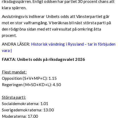
riksdagsspärren. Enligt oddsen har partiet 30 procent chans att
klara spärren.
Avslutningsvis indikerar Unibets odds att Vänsterpartiet går
mot en stor valframgång. V beräknas bli näst största parti på
den rödgröna sidan med ett valresultat på omkring åtta
procent.
ANDRA LÄSER:
Historisk vändning i Ryssland – tar in förbjuden
vara |
FAKTA: Unibets odds på riksdagsvalet 2026
Flest mandat:
Opposition (S+V+MP+C): 1.15
Regeringen (M+SD+KD+L): 4.50
Största parti:
Socialdemokraterna: 1.01
Sverigedemokraterna: 13.00
Moderaterna: 17.00