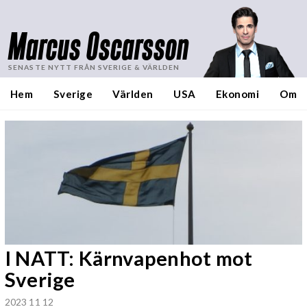
Marcus Oscarsson
SENASTE NYTT FRÅN SVERIGE & VÄRLDEN
Hem
Sverige
Världen
USA
Ekonomi
Om
I NATT: Kärnvapenhot mot
Sverige
2023 11 12