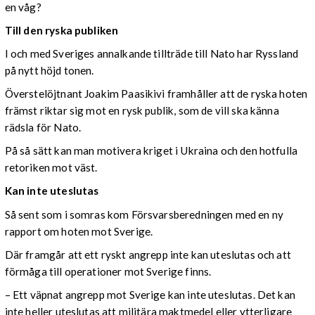
en våg?
Till den ryska publiken
I och med Sveriges annalkande tillträde till Nato har Ryssland
på nytt höjd tonen.
Överstelöjtnant Joakim Paasikivi framhåller att de ryska hoten
främst riktar sig mot en rysk publik, som de vill ska känna
rädsla för Nato.
På så sätt kan man motivera kriget i Ukraina och den hotfulla
retoriken mot väst.
Kan inte uteslutas
Så sent som i somras kom Försvarsberedningen med en ny
rapport om hoten mot Sverige.
Där framgår att ett ryskt angrepp inte kan uteslutas och att
förmåga till operationer mot Sverige finns.
– Ett väpnat angrepp mot Sverige kan inte uteslutas. Det kan
inte heller uteslutas att militära maktmedel eller ytterligare