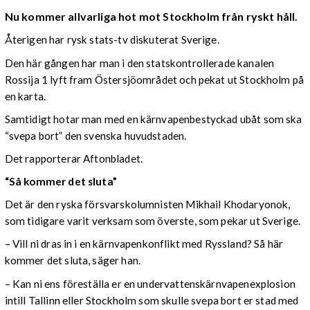
Nu kommer allvarliga hot mot Stockholm från ryskt håll.
Återigen har rysk stats-tv diskuterat Sverige.
Den här gången har man i den statskontrollerade kanalen
Rossija 1 lyft fram Östersjöområdet och pekat ut Stockholm på
en karta.
Samtidigt hotar man med en kärnvapenbestyckad ubåt som ska
“svepa bort” den svenska huvudstaden.
Det rapporterar Aftonbladet.
“Så kommer det sluta”
Det är den ryska försvarskolumnisten M
ikhail Khodaryonok
,
som tidigare varit verksam som överste, som pekar ut Sverige.
– Vill ni dras in i en kärnvapenkonflikt med Ryssland? Så här
kommer det sluta, säger han.
– Kan ni ens föreställa er en undervattenskärnvapenexplosion
intill Tallinn eller Stockholm som skulle svepa bort er stad med