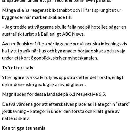
skapade den under ett par sekunder panik även på land.
Många ska ha reagerat blixtsnabbt och i ilfart sprungit ut ur
byggnader när marken skakade till.
– Jag trodde att väggarna skulle falla ned på hotellet, säger en
australisk turist på Bali enligt ABC News.
Även människor i flera närliggande provinser ska inledningsvis
ha flytt i panik när hus och byggnader började skaka och svaja
under ett kort ögonblick, skriver nyhetskanalen.
Två efterskalv
Ytterligare två skalv följdes upp strax efter det första, enligt
den indonesiska geologiska myndigheten.
Magnituden för dessa landade på 6,1 respektive 6,5.
De två värdena gör att efterskalven placeras i kategorin “stark”
jordbävning – kategorin under den första och kraftigare av
nattens skalv.
Kan trigga tsunamis