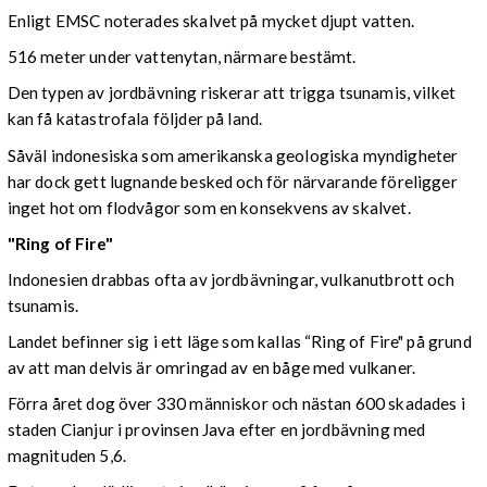
Enligt EMSC noterades skalvet på mycket djupt vatten.
516 meter under vattenytan, närmare bestämt.
Den typen av jordbävning riskerar att trigga tsunamis, vilket
kan få katastrofala följder på land.
Såväl indonesiska som amerikanska geologiska myndigheter
har dock gett lugnande besked och för närvarande föreligger
inget hot om flodvågor som en konsekvens av skalvet.
"Ring of Fire"
Indonesien drabbas ofta av jordbävningar, vulkanutbrott och
tsunamis.
Landet befinner sig i ett läge som kallas “Ring of Fire" på grund
av att man delvis är omringad av en båge med vulkaner.
Förra året dog över 330 människor och nästan 600 skadades i
staden Cianjur i provinsen Java efter en jordbävning med
magnituden 5,6.