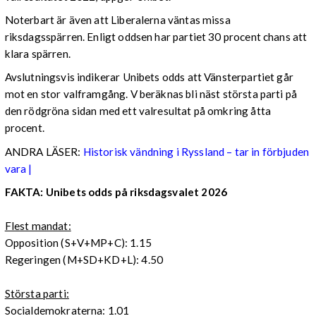
Noterbart är även att Liberalerna väntas missa
riksdagsspärren. Enligt oddsen har partiet 30 procent chans att
klara spärren.
Avslutningsvis indikerar Unibets odds att Vänsterpartiet går
mot en stor valframgång. V beräknas bli näst största parti på
den rödgröna sidan med ett valresultat på omkring åtta
procent.
ANDRA LÄSER:
Historisk vändning i Ryssland – tar in förbjuden
vara |
FAKTA: Unibets odds på riksdagsvalet 2026
Flest mandat:
Opposition (S+V+MP+C): 1.15
Regeringen (M+SD+KD+L): 4.50
Största parti:
Socialdemokraterna: 1.01