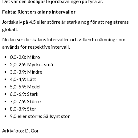
Det var den dödligaste jordbävningen på fyra år.
Fakta: Richterskalans intervaller
Jordskalv på 4,5 eller större är starka nog för att registreras
globalt.
Nedan ser du skalans intervaller och vilken benämning som
används för respektive intervall.
0,0-2.0: Mikro
2,0-2,9: Mycket små
3,0-3,9: Mindre
4,0-4,9: Lätt
5,0-5,9: Medel
6,0-6,9: Stark
7,0-7,9: Större
8,0-8,9: Stor
9,0 eller större: Sällsynt stor
Arkivfoto: D. Gor