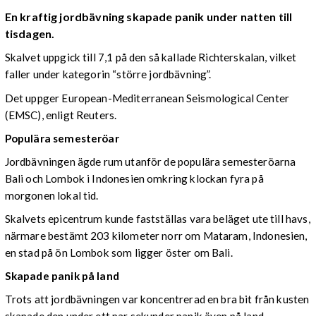
En kraftig jordbävning skapade panik under natten till
tisdagen.
Skalvet uppgick till 7,1 på den så kallade Richterskalan, vilket
faller under kategorin “större jordbävning”.
Det uppger European-Mediterranean Seismological Center
(EMSC), enligt Reuters.
Populära semesteröar
Jordbävningen ägde rum utanför de populära semesteröarna
Bali och Lombok i Indonesien omkring klockan fyra på
morgonen lokal tid.
Skalvets epicentrum kunde fastställas vara beläget ute till havs,
närmare bestämt 203 kilometer norr om Mataram, Indonesien,
en stad på ön Lombok som ligger öster om Bali.
Skapade panik på land
Trots att jordbävningen var koncentrerad en bra bit från kusten