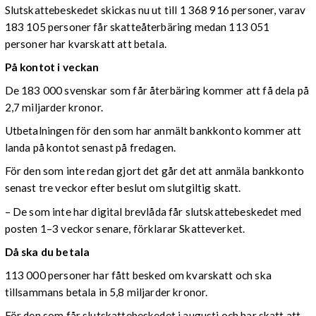
Slutskattebeskedet skickas nu ut till 1 368 916 personer, varav
183 105 personer får skatteåterbäring medan 113 051
personer har kvarskatt att betala.
På kontot i veckan
De 183 000 svenskar som får återbäring kommer att få dela på
2,7 miljarder kronor.
Utbetalningen för den som har anmält bankkonto kommer att
landa på kontot senast på fredagen.
För den som inte redan gjort det går det att anmäla bankkonto
senast tre veckor efter beslut om slutgiltig skatt.
– De som inte har digital brevlåda får slutskattebeskedet med
posten 1–3 veckor senare, förklarar Skatteverket.
Då ska du betala
113 000 personer har fått besked om kvarskatt och ska
tillsammans betala in 5,8 miljarder kronor.
För den som får slutskattebeskedet i augusti och har skatt att