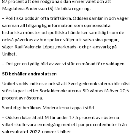
87 procent att den rödgröna sidan vinner valet och att
Magdalena Andersson (S) får bilda regering.
– Politiska odds är ofta träffsäkra. Oddsen samlar in och väger
samman all tillgänglig information, som opinionsdata,
historiska mönster och politiska händelser samtidigt som de
också påverkas av hur spelare väljer att satsa sina pengar,
säger Raúl Valencia López, marknads- och pr-ansvarig på
Unibet.
– Det ger en tydlig bild av var vi står en månad före valdagen.
SD behåller andraplatsen
Unibets odds indikerar också att Sverigedemokraterna blir näst
största parti efter Socialdemokraterna. SD väntas få över 20,5
procent av rösterna.
Samtidigt beräknas Moderaterna tappa i stöd.
– Oddsen lutar åt att M får under 17,5 procent av rösterna,
vilket skulle vara en nedgång med ett par procentenheter från
valresultatet 2022, uppger Unibet.