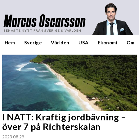
Marcus Oscarsson
SENASTE NYTT FRÅN SVERIGE & VÄRLDEN
Hem
Sverige
Världen
USA
Ekonomi
Om
I NATT: Kraftig jordbävning –
över 7 på Richterskalan
2023 08 29