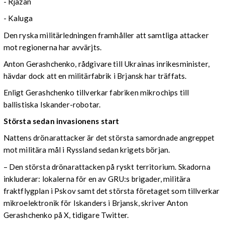
- Rjazan
- Kaluga
Den ryska militärledningen framhåller att samtliga attacker
mot regionerna har avvärjts.
Anton Gerashchenko, rådgivare till Ukrainas inrikesminister,
hävdar dock att en militärfabrik i Brjansk har träffats.
Enligt Gerashchenko tillverkar fabriken mikrochips till
ballistiska Iskander-robotar.
Största sedan invasionens start
Nattens drönarattacker är det största samordnade angreppet
mot militära mål i Ryssland sedan krigets början.
– Den största drönarattacken på ryskt territorium. Skadorna
inkluderar: lokalerna för en av GRU:s brigader, militära
fraktflygplan i Pskov samt det största företaget som tillverkar
mikroelektronik för Iskanders i Brjansk, skriver Anton
Gerashchenko på X, tidigare Twitter.