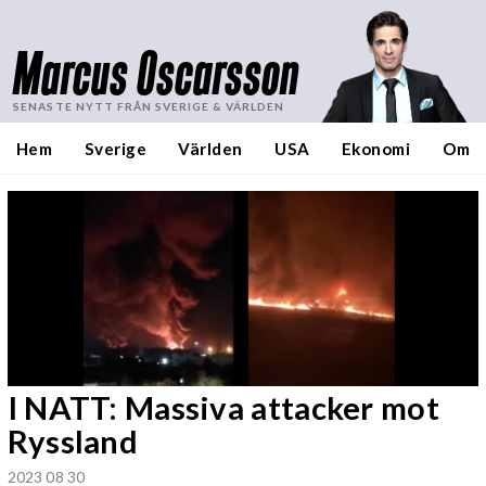
Marcus Oscarsson
SENASTE NYTT FRÅN SVERIGE & VÄRLDEN
Hem
Sverige
Världen
USA
Ekonomi
Om
I NATT: Massiva attacker mot
Ryssland
2023 08 30