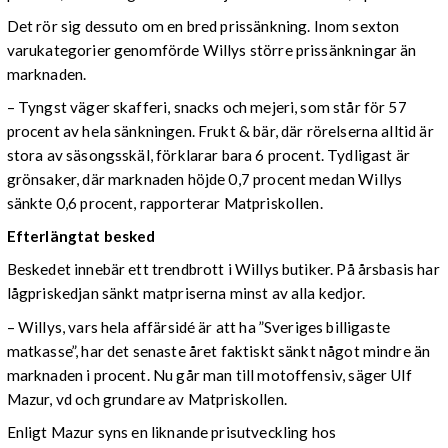
Det rör sig dessuto om en bred prissänkning. Inom sexton
varukategorier genomförde Willys större prissänkningar än
marknaden.
– Tyngst väger skafferi, snacks och mejeri, som står för 57
procent av hela sänkningen. Frukt & bär, där rörelserna alltid är
stora av säsongsskäl, förklarar bara 6 procent. Tydligast är
grönsaker, där marknaden höjde 0,7 procent medan Willys
sänkte 0,6 procent, rapporterar Matpriskollen.
Efterlängtat besked
Beskedet innebär ett trendbrott i Willys butiker. På årsbasis har
lågpriskedjan sänkt matpriserna minst av alla kedjor.
– Willys, vars hela affärsidé är att ha ”Sveriges billigaste
matkasse”, har det senaste året faktiskt sänkt något mindre än
marknaden i procent. Nu går man till motoffensiv, säger Ulf
Mazur, vd och grundare av Matpriskollen.
Enligt Mazur syns en liknande prisutveckling hos