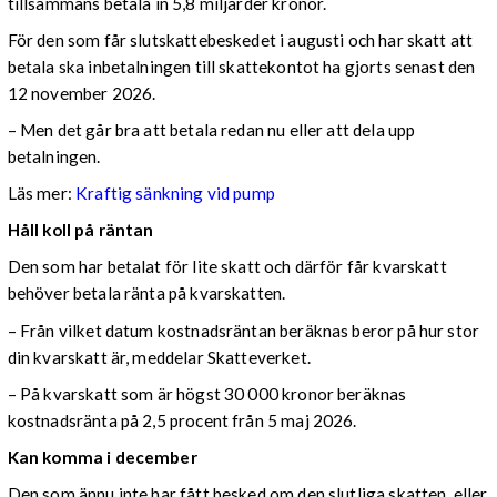
tillsammans betala in 5,8 miljarder kronor.
För den som får slutskattebeskedet i augusti och har skatt att
betala ska inbetalningen till skattekontot ha gjorts senast den
12 november 2026.
– Men det går bra att betala redan nu eller att dela upp
betalningen.
Läs mer:
Kraftig sänkning vid pump
Håll koll på räntan
Den som har betalat för lite skatt och därför får kvarskatt
behöver betala ränta på kvarskatten.
– Från vilket datum kostnadsräntan beräknas beror på hur stor
din kvarskatt är, meddelar Skatteverket.
– På kvarskatt som är högst 30 000 kronor beräknas
kostnadsränta på 2,5 procent från 5 maj 2026.
Kan komma i december
Den som ännu inte har fått besked om den slutliga skatten, eller