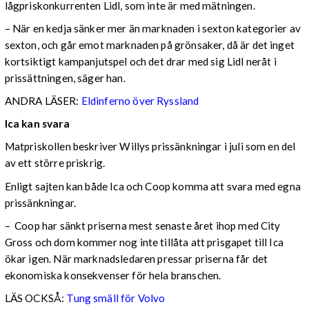
lågpriskonkurrenten Lidl, som inte är med mätningen.
– När en kedja sänker mer än marknaden i sexton kategorier av
sexton, och går emot marknaden på grönsaker, då är det inget
kortsiktigt kampanjutspel och det drar med sig Lidl neråt i
prissättningen, säger han.
ANDRA LÄSER:
Eldinferno över Ryssland
Ica kan svara
Matpriskollen beskriver Willys prissänkningar i juli som en del
av ett större priskrig.
Enligt sajten kan både Ica och Coop komma att svara med egna
prissänkningar.
– Coop har sänkt priserna mest senaste året ihop med City
Gross och dom kommer nog inte tillåta att prisgapet till Ica
ökar igen. När marknadsledaren pressar priserna får det
ekonomiska konsekvenser för hela branschen.
LÄS OCKSÅ:
Tung smäll för Volvo