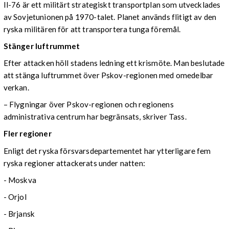
Il-76 är ett militärt strategiskt transportplan som utvecklades
av Sovjetunionen på 1970-talet. Planet används flitigt av den
ryska militären för att transportera tunga föremål.
Stänger luftrummet
Efter attacken höll stadens ledning ett krismöte. Man beslutade
att stänga luftrummet över Pskov-regionen med omedelbar
verkan.
– Flygningar över Pskov-regionen och regionens
administrativa centrum har begränsats, skriver Tass.
Fler regioner
Enligt det ryska försvarsdepartementet har ytterligare fem
ryska regioner attackerats under natten:
- Moskva
- Orjol
- Brjansk