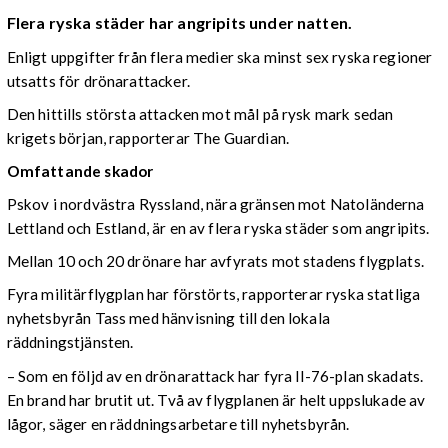
Flera ryska städer har angripits under natten.
Enligt uppgifter från flera medier ska minst sex ryska regioner
utsatts för drönarattacker.
Den hittills största attacken mot mål på rysk mark sedan
krigets början, rapporterar The Guardian.
Omfattande skador
Pskov i nordvästra Ryssland, nära gränsen mot Natoländerna
Lettland och Estland, är en av flera ryska städer som angripits.
Mellan 10 och 20 drönare har avfyrats mot stadens flygplats.
Fyra militärflygplan har förstörts, rapporterar ryska statliga
nyhetsbyrån Tass med hänvisning till den lokala
räddningstjänsten.
– Som en följd av en drönarattack har fyra Il-76-plan skadats.
En brand har brutit ut. Två av flygplanen är helt uppslukade av
lågor, säger en räddningsarbetare till nyhetsbyrån.