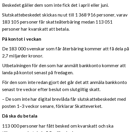
Beskedet gäller dem som inte fick det i april eller juni.
Slutskattebeskedet skickas nu ut till 1 368 916 personer, varav
183 105 personer får skatteåterbäring medan 113 051
personer har kvarskatt att betala.
På kontot i veckan
De 183 000 svenskar som får återbäring kommer att få dela på
2,7 miljarder kronor.
Utbetalningen för den som har anmält bankkonto kommer att
landa på kontot senast på fredagen.
För den som inte redan gjort det går det att anmäla bankkonto
senast tre veckor efter beslut om slutgiltig skatt.
– De som inte har digital brevlåda får slutskattebeskedet med
posten 1–3 veckor senare, förklarar Skatteverket.
Då ska du betala
113 000 personer har fått besked om kvarskatt och ska