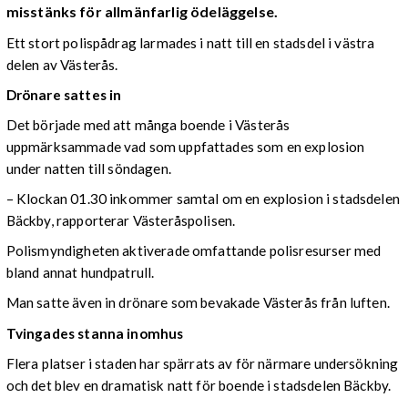
misstänks för allmänfarlig ödeläggelse.
Ett stort polispådrag larmades i natt till en stadsdel i västra
delen av Västerås.
Drönare sattes in
Det började med att många boende i Västerås
uppmärksammade vad som uppfattades som en explosion
under natten till söndagen.
– Klockan 01.30 inkommer samtal om en explosion i stadsdelen
Bäckby, rapporterar Västeråspolisen.
Polismyndigheten aktiverade omfattande polisresurser med
bland annat hundpatrull.
Man satte även in drönare som bevakade Västerås från luften.
Tvingades stanna inomhus
Flera platser i staden har spärrats av för närmare undersökning
och det blev en dramatisk natt för boende i stadsdelen Bäckby.