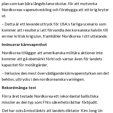
plan som kan bära långdistansrobotar, för att motverka
Nordkoreas vapenutveckling och förebygga att ett krig bryter
ut.
– Detta är ett levande uttryck för USA:s farliga scenario som
kommer att resultera i att förvandla den koreanska halvön till
en mer kritisk krigszon, framhåller Nordkorea i sitt uttalande.
Insinuerar kärnvapenhot
Nordkorea tillägger att amerikanska militära aktioner inte
kommer att gå obemärkt förbi och varnar även för landets
kapacitet för motåtgärder.
– Inklusive den mest överväldigande kärnvapenstyrkan om det
behövs, uttrycks i den nordkoreanska varningen.
Rekordmånga test
Förra året testade Nordkorea ett rekordantal ballistiska
missiler av den typ som FN:s säkerhetsråd har förbjudit.
Det har också misstänkts att landets diktator Kim Jong Un