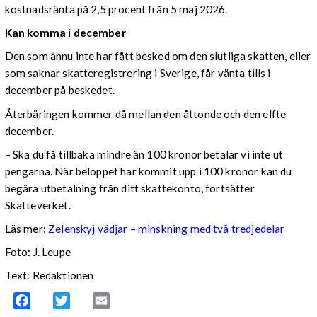
kostnadsränta på 2,5 procent från 5 maj 2026.
Kan komma i december
Den som ännu inte har fått besked om den slutliga skatten, eller
som saknar skatteregistrering i Sverige, får vänta tills i
december på beskedet.
Återbäringen kommer då mellan den åttonde och den elfte
december.
– Ska du få tillbaka mindre än 100 kronor betalar vi inte ut
pengarna. När beloppet har kommit upp i 100 kronor kan du
begära utbetalning från ditt skattekonto, fortsätter
Skatteverket.
Läs mer:
Zelenskyj vädjar – minskning med två tredjedelar
Foto:
J. Leupe
Text: Redaktionen
Facebook
Twitter
Email