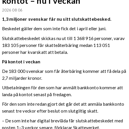
kontot – nu i veckan
2026 08 06
1,3 miljoner svenskar får nu sitt slutskattebesked.
Beskedet gäller dem som inte fick det i april eller juni.
Slutskattebeskedet skickas nu ut till 1 368 916 personer, varav
183 105 personer får skatteåterbäring medan 113 051
personer har kvarskatt att betala.
På kontot i veckan
De 183 000 svenskar som får återbäring kommer att få dela på
2,7 miljarder kronor.
Utbetalningen för den som har anmält bankkonto kommer att
landa på kontot senast på fredagen.
För den som inte redan gjort det går det att anmäla bankkonto
senast tre veckor efter beslut om slutgiltig skatt.
– De som inte har digital brevlåda får slutskattebeskedet med
posten 1–3 veckor senare, förklarar Skatteverket.