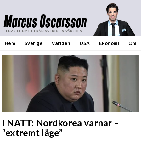
Marcus Oscarsson
SENASTE NYTT FRÅN SVERIGE & VÄRLDEN
Hem
Sverige
Världen
USA
Ekonomi
Om
I NATT: Nordkorea varnar –
“extremt läge”