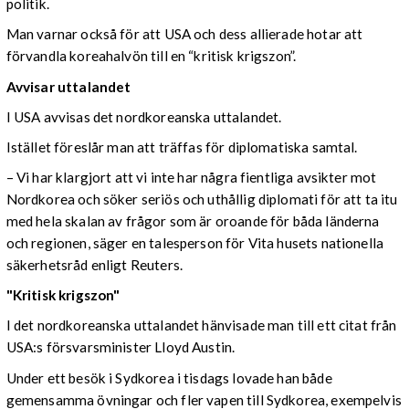
politik.
Man varnar också för att USA och dess allierade hotar att
förvandla koreahalvön till en “kritisk krigszon”.
Avvisar uttalandet
I USA avvisas det nordkoreanska uttalandet.
Istället föreslår man att träffas för diplomatiska samtal.
– Vi har klargjort att vi inte har några fientliga avsikter mot
Nordkorea och söker seriös och uthållig diplomati för att ta itu
med hela skalan av frågor som är oroande för båda länderna
och regionen, säger en talesperson för Vita husets nationella
säkerhetsråd enligt Reuters.
"Kritisk krigszon"
I det nordkoreanska uttalandet hänvisade man till ett citat från
USA:s försvarsminister Lloyd Austin.
Under ett besök i Sydkorea i tisdags lovade han både
gemensamma övningar och fler vapen till Sydkorea, exempelvis