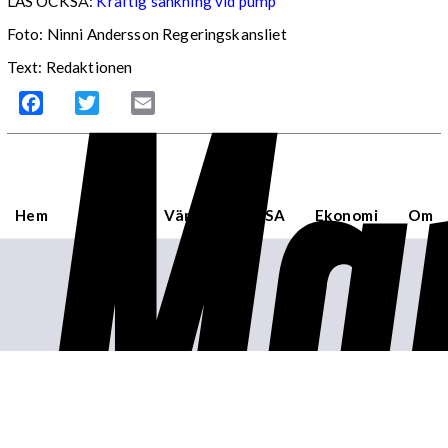
LÄS OCKSÅ:
Kraftig sänkning vid pump
Foto: Ninni Andersson Regeringskansliet
Mar
Text: Redaktionen
Facebook
Twitter
Email
Hem
Sverige
Världen
USA
Ekonomi
Om