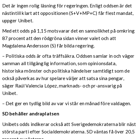
Det är ingen rolig läsning för regeringen. Enligt oddsen är det
nästintill klart att oppositionen (S+V+MP+C) får flest mandat,
uppger Unibet.
Med ett odds på 1,15 motsvarar det en sannolikhet på omkring
87 procent att den rödgröna sidan vinner valet och att
Magdalena Andersson (S) får bilda regering.
– Politiska odds är ofta träffsäkra. Oddsen samlar in och väger
samman all tillgänglig information, som opinionsdata,
historiska mönster och politiska händelser samtidigt som de
också påverkas av hur spelare väljer att satsa sina pengar,
säger Raúl Valencia López, marknads- och pr-ansvarig på
Unibet.
– Det ger en tydlig bild av var vi står en månad före valdagen.
SD behåller andraplatsen
Unibets odds indikerar också att Sverigedemokraterna blir näst
största parti efter Socialdemokraterna. SD väntas få över 20,5
procent av rösterna.