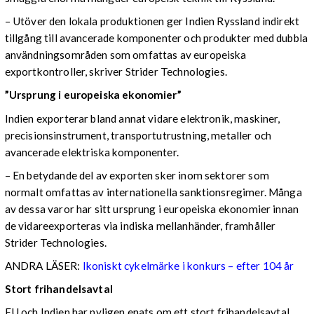
– Utöver den lokala produktionen ger Indien Ryssland indirekt
tillgång till avancerade komponenter och produkter med dubbla
användningsområden som omfattas av europeiska
exportkontroller, skriver Strider Technologies.
”Ursprung i europeiska ekonomier”
Indien exporterar bland annat vidare elektronik, maskiner,
precisionsinstrument, transportutrustning, metaller och
avancerade elektriska komponenter.
– En betydande del av exporten sker inom sektorer som
normalt omfattas av internationella sanktionsregimer. Många
av dessa varor har sitt ursprung i europeiska ekonomier innan
de vidareexporteras via indiska mellanhänder, framhåller
Strider Technologies.
ANDRA LÄSER:
Ikoniskt cykelmärke i konkurs – efter 104 år
Stort frihandelsavtal
EU och Indien har nyligen enats om ett stort frihandelsavtal.