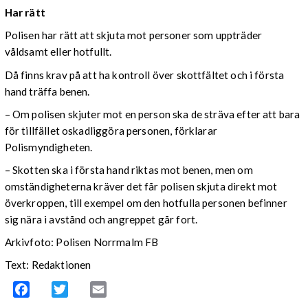
Har rätt
Polisen har rätt att skjuta mot personer som uppträder
våldsamt eller hotfullt.
Då finns krav på att ha kontroll över skottfältet och i första
hand träffa benen.
– Om polisen skjuter mot en person ska de sträva efter att bara
för tillfället oskadliggöra personen, förklarar
Polismyndigheten.
– Skotten ska i första hand riktas mot benen, men om
omständigheterna kräver det får polisen skjuta direkt mot
överkroppen, till exempel om den hotfulla personen befinner
sig nära i avstånd och angreppet går fort.
Arkivfoto: Polisen Norrmalm FB
Text: Redaktionen
Facebook
Twitter
Email