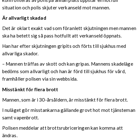
situation och polis skjuter verkanseld mot mannen.
Är allvarligt skadad
Det är oklart exakt vad som föranlett skjutningen men mannen
ska ha betett sig så pass hotfullt att verkanseld öppnats.
Han har efter skjutningen gripits och förts till sjukhus med
allvarliga skador.
– Mannen träffas av skott och kan gripas. Mannens skadeläge
bedöms som allvarligt och han är förd till sjukhus för vård,
framhåller polisen via sin webbsida.
Misstänkt för flera brott
Mannen, som är i 30-årsåldern, är misstänkt för flera brott.
I nuläget gör misstankarna gällande grovt hot mot tjänsteman
samt vapenbrott.
Polisen meddelar att brottsrubriceringen kan komma att
ändras.