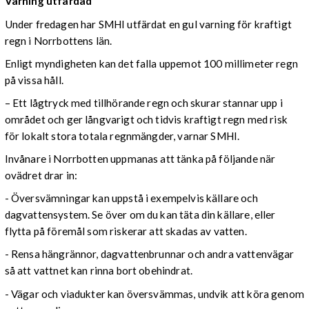
Varning utfärdad
Under fredagen har SMHI utfärdat en gul varning för kraftigt
regn i Norrbottens län.
Enligt myndigheten kan det falla uppemot 100 millimeter regn
på vissa håll.
– Ett lågtryck med tillhörande regn och skurar stannar upp i
området och ger långvarigt och tidvis kraftigt regn med risk
för lokalt stora totala regnmängder, varnar SMHI.
Invånare i Norrbotten uppmanas att tänka på följande när
ovädret drar in:
- Översvämningar kan uppstå i exempelvis källare och
dagvattensystem. Se över om du kan täta din källare, eller
flytta på föremål som riskerar att skadas av vatten.
- Rensa hängrännor, dagvattenbrunnar och andra vattenvägar
så att vattnet kan rinna bort obehindrat.
- Vägar och viadukter kan översvämmas, undvik att köra genom