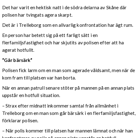
Det har varit en hektisk natt i de södra delarna av Skåne där
polisen har tvingats agera skarpt.
Det är i Trelleborg som en allvarlig konfrontation har ägt rum.
En person har betett sig på ett farligt sätt i en
flerfamiljsfastighet och har skjutits av polisen efter att ha
agerat hotfullt.
“Går bärsärk”
Polisen fick larm om en man som agerade våldsamt, men när de
kom fram till platsen var han borta.
När en annan patrull senare stöter på mannen på en annan plats
uppstår en hotfull situation.
– Strax efter midnatt inkommer samtal från allmänhet i
Trelleborg om en man som går bärsärk i en flerfamiljsfastighet,
förklarar polisen.
– När polis kommer till platsen har mannen lämnat och när han
konfronteras av polis på annan plats uppstår en hotfull