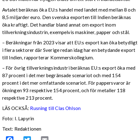
Avtalet beräknas öka EU:s handel med landet med mellan 8 och
8,5 miljarder euro. Den svenska exporten till Indien beräknas
öka kraftigt. Det handlar bland annat om export inom
tillverkningsindustrin, exempelvis maskiner, papper och stål.
– Beräkningar från 2023 visar att EU:s export kan öka betydligt
i flera sektorer där Sverige redan idag har en betydande export
till Indien, rapporterar Kommerskollegium.
– För övrig tillverkningsindustri beräknas EU:s export öka med
87 procent i det mer begränsade scenariot och med 154
procent i det mer omfattande scenariot. För pappersvaror är
ökningen 93 respektive 154 procent, och för metaller 118
respektive 213 procent.
LÄS OCKSÅ:
Rusning till Clas Ohlson
Foto: I. Lapyrin
Text: Redaktionen
Facebook
Twitter
Email