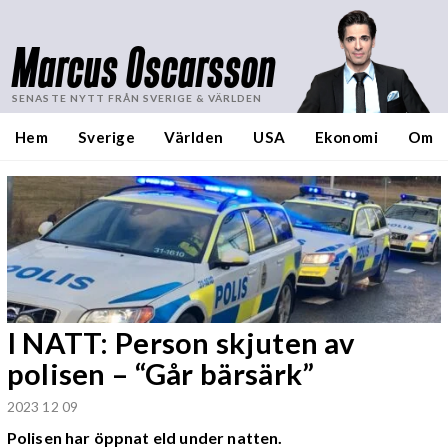
Marcus Oscarsson
SENASTE NYTT FRÅN SVERIGE & VÄRLDEN
Hem
Sverige
Världen
USA
Ekonomi
Om
I NATT: Person skjuten av
polisen – “Går bärsärk”
2023 12 09
Polisen har öppnat eld under natten.