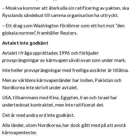
– Moskva kommer att återkalla sin ratificering av pakten, ska
Rysslands sändebud till samma organisation ha uttryckt.
– Ett drag som Washington fördömer som ett hot mot “den
globala normen”, framhåller Reuters.
Avtalet inte godkänt
Avtalet i fråga upprättades 1996 och förbjuder
provsprängningar av kärnvapen såväl ovan som under mark.
Inte heller provsprängningar med fredliga avsikter är tillåtna.
Men av världens kärnvapenländer har Indien, Pakistan och
Nordkorea inte skrivit under avtalet.
USA, tillsammans med Kina, Egypten, Iran och Israel har
undertecknat kontraktet, men inte ratificerat det.
Det är med andra ord inte godkänt.
Alla länder, utom Nordkorea, har dock gått med på att avstå
kärnvapentester.