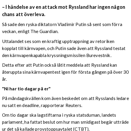
– I händelse av en attack mot Ryssland har ingen någon
chans att överleva.
Så sade den ryska diktatorn Vladimir Putin så sent som förra
veckan, enligt The Guardian.
Uttalandet ses som en kraftig upptrappning av retoriken
kopplat till kärnvapen, och Putin sade även att Ryssland testat
den kärnvapenkapabla kryssningsmissilen Burevestnik.
Detta efter att Putin också låtit meddela att Ryssland kan
återuppta sina kärnvapentest igen för första gången på över 30
år.
"Ni har tio dagar på er"
På måndagskvällen kom även beskedet om att Rysslands ledare
nu satt en deadline, rapporterar Reuters.
Om tio dagar ska lagstiftarna i ryska statsduman, landets
parlament, ha fattat beslut om hur man smidigast begär utträde
ur det så kallade provstoppsavtalet (CTBT).