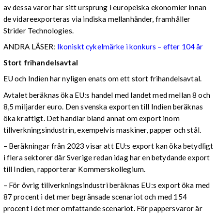
av dessa varor har sitt ursprung i europeiska ekonomier innan
de vidareexporteras via indiska mellanhänder, framhåller
Strider Technologies.
ANDRA LÄSER:
Ikoniskt cykelmärke i konkurs – efter 104 år
Stort frihandelsavtal
EU och Indien har nyligen enats om ett stort frihandelsavtal.
Avtalet beräknas öka EU:s handel med landet med mellan 8 och
8,5 miljarder euro. Den svenska exporten till Indien beräknas
öka kraftigt. Det handlar bland annat om export inom
tillverkningsindustrin, exempelvis maskiner, papper och stål.
– Beräkningar från 2023 visar att EU:s export kan öka betydligt
i flera sektorer där Sverige redan idag har en betydande export
till Indien, rapporterar Kommerskollegium.
– För övrig tillverkningsindustri beräknas EU:s export öka med
87 procent i det mer begränsade scenariot och med 154
procent i det mer omfattande scenariot. För pappersvaror är