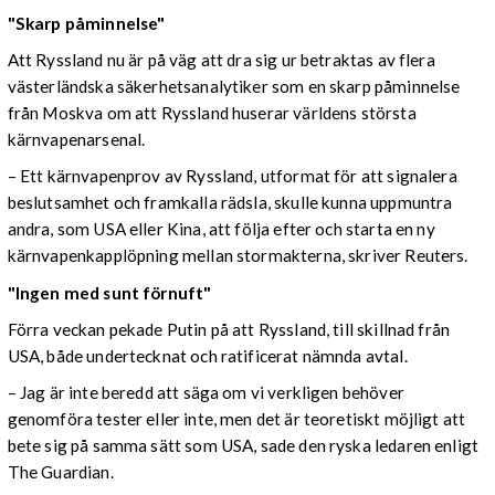
"Skarp påminnelse"
Att Ryssland nu är på väg att dra sig ur betraktas av flera
västerländska säkerhetsanalytiker som en skarp påminnelse
från Moskva om att Ryssland huserar världens största
kärnvapenarsenal.
– Ett kärnvapenprov av Ryssland, utformat för att signalera
beslutsamhet och framkalla rädsla, skulle kunna uppmuntra
andra, som USA eller Kina, att följa efter och starta en ny
kärnvapenkapplöpning mellan stormakterna, skriver Reuters.
"Ingen med sunt förnuft"
Förra veckan pekade Putin på att Ryssland, till skillnad från
USA, både undertecknat och ratificerat nämnda avtal.
– Jag är inte beredd att säga om vi verkligen behöver
genomföra tester eller inte, men det är teoretiskt möjligt att
bete sig på samma sätt som USA, sade den ryska ledaren enligt
The Guardian.