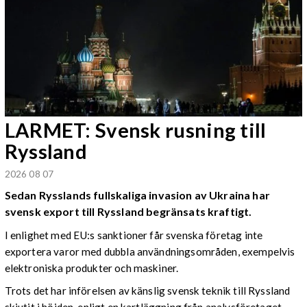
LARMET: Svensk rusning till
Ryssland
2026 08 07
Sedan Rysslands fullskaliga invasion av Ukraina har
svensk export till Ryssland begränsats kraftigt.
I enlighet med EU:s sanktioner får svenska företag inte
exportera varor med dubbla användningsområden, exempelvis
elektroniska produkter och maskiner.
Trots det har införelsen av känslig svensk teknik till Ryssland
skjutit i höjden, enligt en kartläggning från analysföretaget