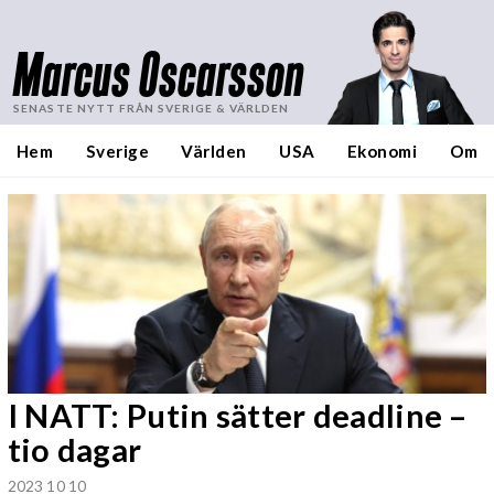
Marcus Oscarsson
SENASTE NYTT FRÅN SVERIGE & VÄRLDEN
Hem
Sverige
Världen
USA
Ekonomi
Om
I NATT: Putin sätter deadline –
tio dagar
2023 10 10