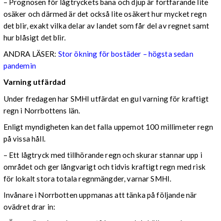
– Prognosen för lågtryckets bana och djup är fortfarande lite
osäker och därmed är det också lite osäkert hur mycket regn
det blir, exakt vilka delar av landet som får del av regnet samt
hur blåsigt det blir.
ANDRA LÄSER:
Stor ökning för bostäder – högsta sedan
pandemin
Varning utfärdad
Under fredagen har SMHI utfärdat en gul varning för kraftigt
regn i Norrbottens län.
Enligt myndigheten kan det falla uppemot 100 millimeter regn
på vissa håll.
– Ett lågtryck med tillhörande regn och skurar stannar upp i
området och ger långvarigt och tidvis kraftigt regn med risk
för lokalt stora totala regnmängder, varnar SMHI.
Invånare i Norrbotten uppmanas att tänka på följande när
ovädret drar in: