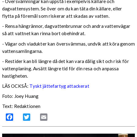
- Översvämningar kan uppstå i exempelvis källare och
dagvattensystem. Se över om du kan täta din källare, eller
flytta på föremål som riskerar att skadas av vatten.
- Rensa hängrännor, dagvattenbrunnar och andra vattenvägar
så att vattnet kan rinna bort obehindrat.
- Vägar och viadukter kan översvämmas, undvik att köra genom
vattensamlingarna.
- Restider kan bli längre då det kan vara dålig sikt och risk för
vattenplaning. Avsätt längre tid för din resa och anpassa
hastigheten.
LÄS OCKSÅ:
Tyskt jättefartyg attackerat
Foto: Joey Huang
Text: Redaktionen
Facebook
Twitter
Email