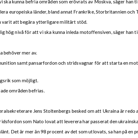
vi ska kunna befria områden som erövrats av Moskva, säger han ti
era europeiska länder, bland annat Frankrike, Storbritannien och 
arit att begära ytterligare militärt stöd.
lig hög nivå för att vi ska kunna inleda motoffensiven, säger han t
na behöver mer av.
munition samt pansarfordon och stridsvagnar för att starta en moto
ngsrik som möjligt.
rade områden befrias.
lsekreterare Jens Stoltenbergs besked om att Ukraina är redo att
stridsfordon som Nato lovat att leverera har passerat den ukrainsk
änt. Det är mer än 98 procent av det som utlovats, sa han på en pre