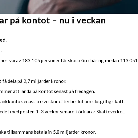
r på kontot – nu i veckan
ed.
.
soner, varav 183 105 personer får skatteåterbäring medan 113 051 
å dela på 2,7 miljarder kronor.
mmer att landa på kontot senast på fredagen.
bankkonto senast tre veckor efter beslut om slutgiltig skatt.
kedet med posten 1–3 veckor senare, förklarar Skatteverket.
ka tillsammans betala in 5,8 miljarder kronor.