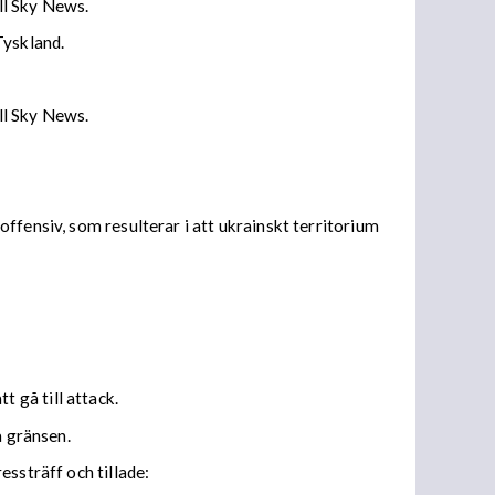
ll Sky News.
Tyskland.
ill Sky News.
ffensiv, som resulterar i att ukrainskt territorium
 gå till attack.
a gränsen.
ssträff och tillade: