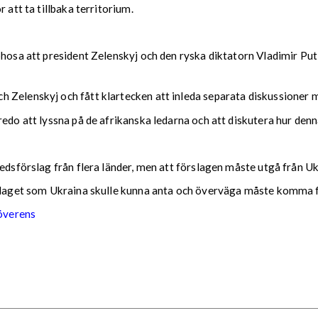
 att ta tillbaka territorium.
phosa att president Zelenskyj och den ryska diktatorn Vladimir Puti
 Zelenskyj och fått klartecken att inleda separata diskussioner 
do att lyssna på de afrikanska ledarna och att diskutera hur denna 
edsförslag från flera länder, men att förslagen måste utgå från Ukr
rslaget som Ukraina skulle kunna anta och överväga måste komma f
överens