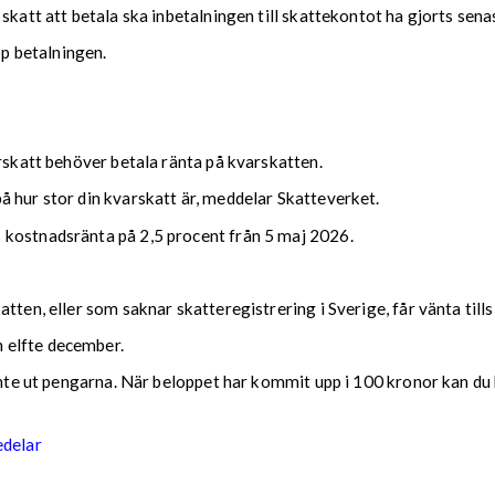
 skatt att betala ska inbetalningen till skattekontot ha gjorts se
upp betalningen.
arskatt behöver betala ränta på kvarskatten.
 hur stor din kvarskatt är, meddelar Skatteverket.
 kostnadsränta på 2,5 procent från 5 maj 2026.
tten, eller som saknar skatteregistrering i Sverige, får vänta till
 elfte december.
 inte ut pengarna. När beloppet har kommit upp i 100 kronor kan du 
edelar