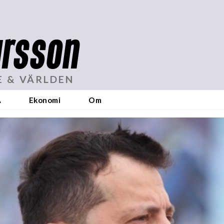
rsson
E & VÄRLDEN
A
Ekonomi
Om