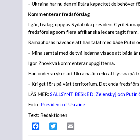
– Ukraina har nu den militära kapacitet de behöver för
Kommenterar fredsförslag
I går, tisdag, uppgav Sydafrika president Cyril Rama
fredsförslag som flera afrikanska ledare tagit fram.
Ramaphosas hävdade att han talat med både Putin och
– Mina samtal med de två ledarna visade att båda är re
Igor Zhovkva kommenterar uppgifterna.
Han understryker att Ukraina är redo att lyssna på fr
– Kriget förs på vårt territorium. Det enda fredsfö
LÄS MER:
SÄLLSYNT BESKED: Zelenskyj och Putin 
Foto:
President of Ukraine
Text: Redaktionen
Facebook
Twitter
Email