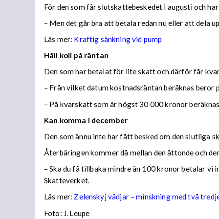
För den som får slutskattebeskedet i augusti och har
– Men det går bra att betala redan nu eller att dela 
Läs mer:
Kraftig sänkning vid pump
Håll koll på räntan
Den som har betalat för lite skatt och därför får kv
– Från vilket datum kostnadsräntan beräknas beror på
– På kvarskatt som är högst 30 000 kronor beräknas
Kan komma i december
Den som ännu inte har fått besked om den slutliga ska
Återbäringen kommer då mellan den åttonde och den
– Ska du få tillbaka mindre än 100 kronor betalar vi
Skatteverket.
Läs mer:
Zelenskyj vädjar – minskning med två tredj
Foto:
J. Leupe