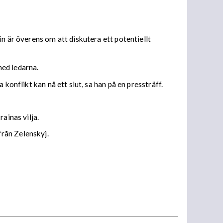
n är överens om att diskutera ett potentiellt
med ledarna.
konflikt kan nå ett slut, sa han på en pressträff.
ainas vilja.
rån Zelenskyj.