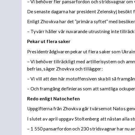
– Vi behöver fler pansarfordon och stridsvagnar om 
De senaste dagarna har president Zelenskyj besökt fl
Enligt Zhovkva har det ”primära syftet” med besöken v
– Tyvärr håller vår nuvarande utrustning inte tillräck
Pekar ut flera saker
Presidentrådgivaren pekar ut flera saker som Ukrai
– Vi behöver tillräckligt med artillerisystem och am
befrias, säger Zhovkva och tillägger:
– Vi vill att den här motoffensiven ska bli så framgå
– Och framgång definieras som att samtliga ockupe
Redo enligt Natochefen
Uppgifterna från Zhovkva går tvärsemot Natos genera
I slutet av april uppgav Stoltenberg att nästan alla 
– 1 550 pansarfordon och 230 stridsvagnar har nu anl