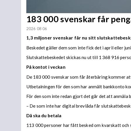
183 000 svenskar får penga
2026 08 06
1,3 miljoner svenskar får nu sitt slutskattebesk
Beskedet gäller dem som inte fick det i april eller juni
Slutskattebeskedet skickas nu ut till 1 368 916 per
På kontot i veckan
De 183 000 svenskar som får återbäring kommer att f
Utbetalningen för den som har anmält bankkonto ko
För den som inte redan gjort det går det att anmäla 
– De som inte har digital brevlåda får slutskattebes
Då ska du betala
113 000 personer har fått besked om kvarskatt och s