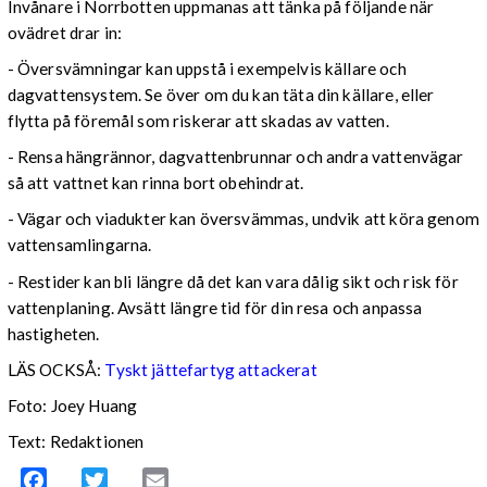
Invånare i Norrbotten uppmanas att tänka på följande när
ovädret drar in:
- Översvämningar kan uppstå i exempelvis källare och
dagvattensystem. Se över om du kan täta din källare, eller
flytta på föremål som riskerar att skadas av vatten.
- Rensa hängrännor, dagvattenbrunnar och andra vattenvägar
så att vattnet kan rinna bort obehindrat.
- Vägar och viadukter kan översvämmas, undvik att köra genom
vattensamlingarna.
- Restider kan bli längre då det kan vara dålig sikt och risk för
vattenplaning. Avsätt längre tid för din resa och anpassa
hastigheten.
LÄS OCKSÅ:
Tyskt jättefartyg attackerat
Foto: Joey Huang
Text: Redaktionen
Facebook
Twitter
Email