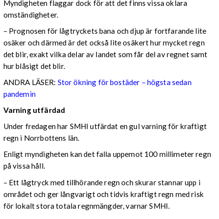
Myndigheten flaggar dock för att det finns vissa oklara
omständigheter.
– Prognosen för lågtryckets bana och djup är fortfarande lite
osäker och därmed är det också lite osäkert hur mycket regn
det blir, exakt vilka delar av landet som får del av regnet samt
hur blåsigt det blir.
ANDRA LÄSER:
Stor ökning för bostäder – högsta sedan
pandemin
Varning utfärdad
Under fredagen har SMHI utfärdat en gul varning för kraftigt
regn i Norrbottens län.
Enligt myndigheten kan det falla uppemot 100 millimeter regn
på vissa håll.
– Ett lågtryck med tillhörande regn och skurar stannar upp i
området och ger långvarigt och tidvis kraftigt regn med risk
för lokalt stora totala regnmängder, varnar SMHI.