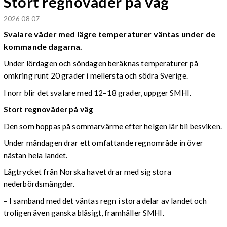
Stort regnoväder på väg
2026 08 07
Svalare väder med lägre temperaturer väntas under de
kommande dagarna.
Under lördagen och söndagen beräknas temperaturer på
omkring runt 20 grader i mellersta och södra Sverige.
I norr blir det svalare med 12–18 grader, uppger SMHI.
Stort regnoväder på väg
Den som hoppas på sommarvärme efter helgen lär bli besviken.
Under måndagen drar ett omfattande regnområde in över
nästan hela landet.
Lågtrycket från Norska havet drar med sig stora
nederbördsmängder.
– I samband med det väntas regn i stora delar av landet och
troligen även ganska blåsigt, framhåller SMHI.