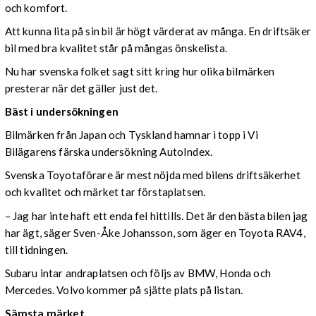
och komfort.
Att kunna lita på sin bil är högt värderat av många. En driftsäker
bil med bra kvalitet står på mångas önskelista.
Nu har svenska folket sagt sitt kring hur olika bilmärken
presterar när det gäller just det.
Bäst i undersökningen
Bilmärken från Japan och Tyskland hamnar i topp i Vi
Bilägarens färska undersökning AutoIndex.
Svenska Toyotaförare är mest nöjda med bilens driftsäkerhet
och kvalitet och märket tar förstaplatsen.
– Jag har inte haft ett enda fel hittills. Det är den bästa bilen jag
har ägt, säger Sven-Åke Johansson, som äger en Toyota RAV4,
till tidningen.
Subaru intar andraplatsen och följs av BMW, Honda och
Mercedes. Volvo kommer på sjätte plats på listan.
Sämsta märket