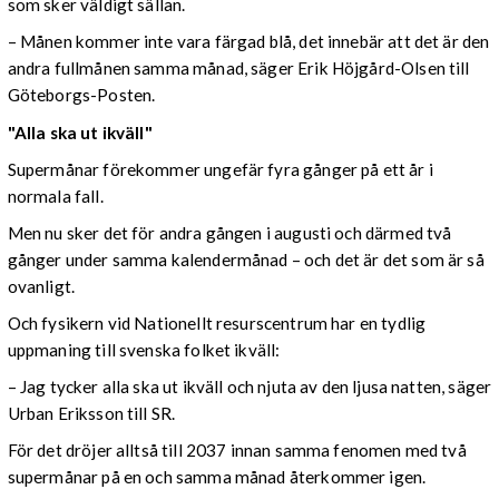
som sker väldigt sällan.
– Månen kommer inte vara färgad blå, det innebär att det är den
andra fullmånen samma månad, säger Erik Höjgård-Olsen till
Göteborgs-Posten.
"Alla ska ut ikväll"
Supermånar förekommer ungefär fyra gånger på ett år i
normala fall.
Men nu sker det för andra gången i augusti och därmed två
gånger under samma kalendermånad – och det är det som är så
ovanligt.
Och fysikern vid Nationellt resurscentrum har en tydlig
uppmaning till svenska folket ikväll:
– Jag tycker alla ska ut ikväll och njuta av den ljusa natten, säger
Urban Eriksson till SR.
För det dröjer alltså till 2037 innan samma fenomen med två
supermånar på en och samma månad återkommer igen.