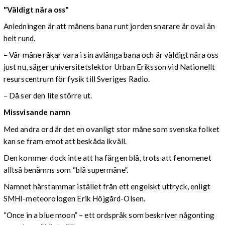
"Väldigt nära oss"
Anledningen är att månens bana runt jorden snarare är oval än
helt rund.
– Vår måne råkar vara i sin avlånga bana och är väldigt nära oss
just nu, säger universitetslektor Urban Eriksson vid Nationellt
resurscentrum för fysik till Sveriges Radio.
– Då ser den lite större ut.
Missvisande namn
Med andra ord är det en ovanligt stor måne som svenska folket
kan se fram emot att beskåda ikväll.
Den kommer dock inte att ha färgen blå, trots att fenomenet
alltså benämns som “blå supermåne”.
Namnet härstammar istället från ett engelskt uttryck, enligt
SMHI-meteorologen Erik Höjgård-Olsen.
“Once in a blue moon” – ett ordspråk som beskriver någonting