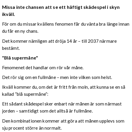
Missa inte chansen att se ett häftigt skådespel i skyn
ikväll.
För om du missar kvällens fenomen får du vänta bra länge innan
du får en ny chans.
Det kommer nämligen att dröja 14 år – till 2037 närmare
bestämt.
"Blå supermåne"
Fenomenet det handlar om rör vår måne.
Det rör sig om en fullmåne – men inte vilken som helst.
Ikväll kommer du, om det är fritt från moln, att kunna se en så
kallad “blå supermåne”:
Ett sådant skådespel sker enbart när månen är som närmast
jorden – samtidigt som det alltså är fullmåne.
Den kombinationen kommer att göra att månen upplevs som
sju procent större än normalt.