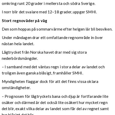
omkring runt 20 grader i mellersta och södra Sverige.
I norr blir det svalare med 12–18 grader, uppger SMHI.
Stort regnoväder på väg
Den som hoppas på sommarvärme efter helgen lär bli besviken.
Under måndagen drar ett omfattande regnområde in över
nästan hela landet.
Lågtrycket från Norska havet drar med sig stora
nederbördsmängder.
– I samband med det väntas regn i stora delar av landet och
troligen även ganska blåsigt, framhåller SMHI.
Myndigheten flaggar dock för att det finns vissa oklara
omständigheter.
– Prognosen för lågtryckets bana och djup är fortfarande lite
osäker och därmed är det också lite osäkert hur mycket regn
det blir, exakt vilka delar av landet som får del av regnet samt
hur blåsigt det blir.