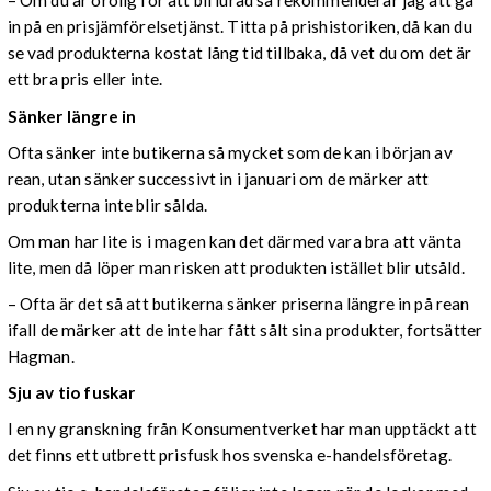
– Om du är orolig för att bli lurad så rekommenderar jag att gå
in på en prisjämförelsetjänst. Titta på prishistoriken, då kan du
se vad produkterna kostat lång tid tillbaka, då vet du om det är
ett bra pris eller inte.
Sänker längre in
Ofta sänker inte butikerna så mycket som de kan i början av
rean, utan sänker successivt in i januari om de märker att
produkterna inte blir sålda.
Om man har lite is i magen kan det därmed vara bra att vänta
lite, men då löper man risken att produkten istället blir utsåld.
– Ofta är det så att butikerna sänker priserna längre in på rean
ifall de märker att de inte har fått sålt sina produkter, fortsätter
Hagman.
Sju av tio fuskar
I en ny granskning från Konsumentverket har man upptäckt att
det finns ett utbrett prisfusk hos svenska e-handelsföretag.