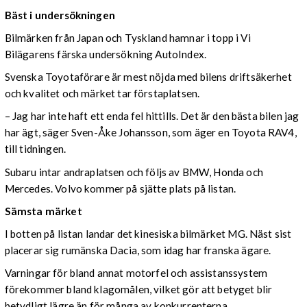
Bäst i undersökningen
Bilmärken från Japan och Tyskland hamnar i topp i Vi
Bilägarens färska undersökning AutoIndex.
Svenska Toyotaförare är mest nöjda med bilens driftsäkerhet
och kvalitet och märket tar förstaplatsen.
– Jag har inte haft ett enda fel hittills. Det är den bästa bilen jag
har ägt, säger Sven-Åke Johansson, som äger en Toyota RAV4,
till tidningen.
Subaru intar andraplatsen och följs av BMW, Honda och
Mercedes. Volvo kommer på sjätte plats på listan.
Sämsta märket
I botten på listan landar det kinesiska bilmärket MG. Näst sist
placerar sig rumänska Dacia, som idag har franska ägare.
Varningar för bland annat motorfel och assistanssystem
förekommer bland klagomålen, vilket gör att betyget blir
betydligt lägre än för många av konkurrenterna.