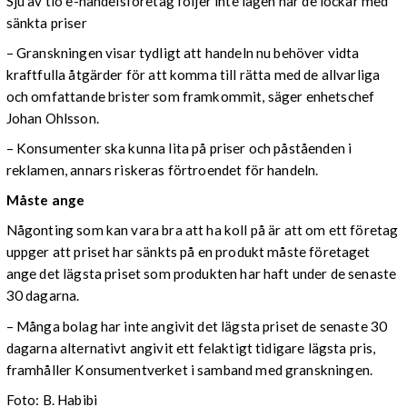
Sju av tio e-handelsföretag följer inte lagen när de lockar med
sänkta priser
– Granskningen visar tydligt att handeln nu behöver vidta
kraftfulla åtgärder för att komma till rätta med de allvarliga
och omfattande brister som framkommit, säger enhetschef
Johan Ohlsson.
– Konsumenter ska kunna lita på priser och påståenden i
reklamen, annars riskeras förtroendet för handeln.
Måste ange
Någonting som kan vara bra att ha koll på är att om ett företag
uppger att priset har sänkts på en produkt måste företaget
ange det lägsta priset som produkten har haft under de senaste
30 dagarna.
– Många bolag har inte angivit det lägsta priset de senaste 30
dagarna alternativt angivit ett felaktigt tidigare lägsta pris,
framhåller Konsumentverket i samband med granskningen.
Foto: B. Habibi