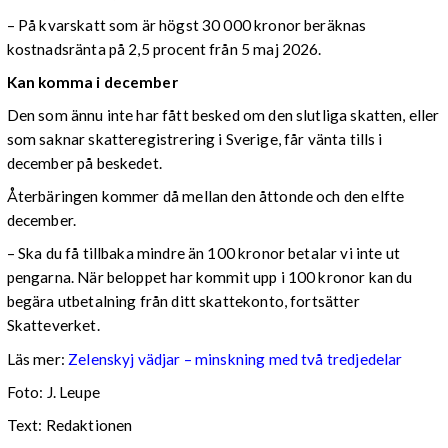
– På kvarskatt som är högst 30 000 kronor beräknas
kostnadsränta på 2,5 procent från 5 maj 2026.
Kan komma i december
Den som ännu inte har fått besked om den slutliga skatten, eller
som saknar skatteregistrering i Sverige, får vänta tills i
december på beskedet.
Återbäringen kommer då mellan den åttonde och den elfte
december.
– Ska du få tillbaka mindre än 100 kronor betalar vi inte ut
pengarna. När beloppet har kommit upp i 100 kronor kan du
begära utbetalning från ditt skattekonto, fortsätter
Skatteverket.
Läs mer:
Zelenskyj vädjar – minskning med två tredjedelar
Foto:
J. Leupe
Text: Redaktionen