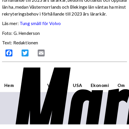
förhållande till 2023 års lärarkår, bedöms Gotlands och Uppsala
län ha, medan Västernorrlands och Blekinge län väntas ha minst
rekryteringsbehov i förhållande till 2023 års lärarkår.
Läs mer:
Tung smäll för Volvo
Foto:
G. Henderson
Text: Redaktionen
Mar
Facebook
Twitter
Email
Hem
Sverige
Världen
USA
Ekonomi
Om