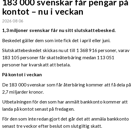
183 000 svenskar får pengar på
kontot – nu i veckan
2026 08 06
1,3 miljoner svenskar får nu sitt slutskattebesked.
Beskedet gäller dem som inte fick det i april eller juni.
Slutskattebeskedet skickas nu ut till 1 368 916 personer, varav
183 105 personer får skatteåterbäring medan 113 051
personer har kvarskatt att betala.
På kontot i veckan
De 183 000 svenskar som får återbäring kommer att få dela på
2,7 miljarder kronor.
Utbetalningen för den som har anmält bankkonto kommer att
landa på kontot senast på fredagen.
För den som inte redan gjort det går det att anmäla bankkonto
senast tre veckor efter beslut om slutgiltig skatt.