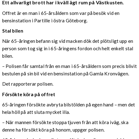
Ett allvarligt brott har i kväll ägt rum på Västkusten.
Offret är en man i 65-årsåldern som var på besök vid en
bensinstation i Partille i östra Göteborg.
Stal bilen
När 65-åringen befann sig vid macken dök det plötsligt upp en
person som tog sig in i 65-åringens fordon och helt enkelt stal
bilen.
– Polisen får samtal från en man i 65-årsåldern som precis blivit
bestulen på sin bil vid en bensinstation på Gamla Kronvägen.
Det rapporterar polisen.
Försökte köra på offret
65-åringen försökte avbryta bilstölden på egen hand – men det
hela höll på att sluta mycket illa.
– När mannen försökte stoppa tjuven från att köra iväg, ska
denne ha försökt köra på honom, uppger polisen.