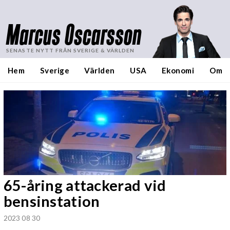
Marcus Oscarsson
SENASTE NYTT FRÅN SVERIGE & VÄRLDEN
Hem
Sverige
Världen
USA
Ekonomi
Om
65-åring attackerad vid
bensinstation
2023 08 30