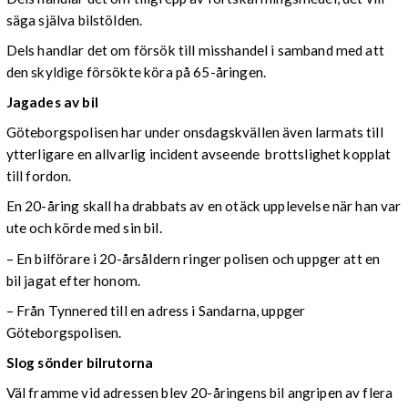
säga själva bilstölden.
Dels handlar det om försök till misshandel i samband med att
den skyldige försökte köra på 65-åringen.
Jagades av bil
Göteborgspolisen har under onsdagskvällen även larmats till
ytterligare en allvarlig incident avseende brottslighet kopplat
till fordon.
En 20-åring skall ha drabbats av en otäck upplevelse när han var
ute och körde med sin bil.
– En bilförare i 20-årsåldern ringer polisen och uppger att en
bil jagat efter honom.
– Från Tynnered till en adress i Sandarna, uppger
Göteborgspolisen.
Slog sönder bilrutorna
Väl framme vid adressen blev 20-åringens bil angripen av flera