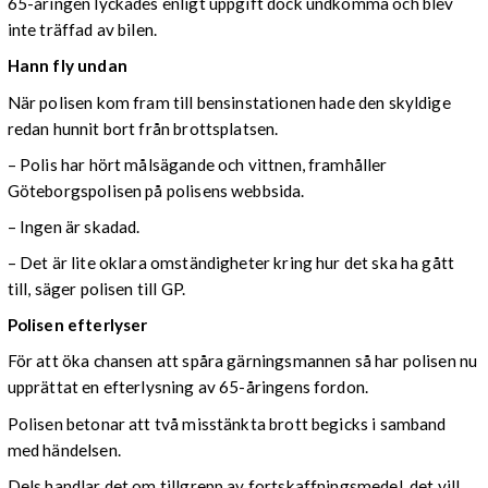
65-åringen lyckades enligt uppgift dock undkomma och blev
inte träffad av bilen.
Hann fly undan
När polisen kom fram till bensinstationen hade den skyldige
redan hunnit bort från brottsplatsen.
– Polis har hört målsägande och vittnen, framhåller
Göteborgspolisen på polisens webbsida.
– Ingen är skadad.
– Det är lite oklara omständigheter kring hur det ska ha gått
till, säger polisen till GP.
Polisen efterlyser
För att öka chansen att spåra gärningsmannen så har polisen nu
upprättat en efterlysning av 65-åringens fordon.
Polisen betonar att två misstänkta brott begicks i samband
med händelsen.
Dels handlar det om tillgrepp av fortskaffningsmedel, det vill