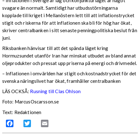
– Inflationen i Sverige är låg och konjunkturläget är något
svagare än normalt. Samtidigt har utbudsstörningarna
kopplade till kriget i Mellanöstern lett till att inflationstrycket
stigit och riskerna för att inflationen ska bli för hög har ökat,
skriver centralbanken i sitt senaste penningpolitiska beslut från
juni.
Riksbanken hänvisar till att det spända läget kring
Hormuzsundet utanför Iran har minskat utbudet av bland annat
oljeprodukter och pressat upp priserna på energi och drivmedel.
– Inflationen i omvärlden har stigit och kostnadstrycket för det
svenska näringslivet har ökat, framhåller centralbanken
LÄS OCKSÅ:
Rusning till Clas Ohlson
Foto: MarcusOscarsson.se
Text: Redaktionen
Facebook
Twitter
Email