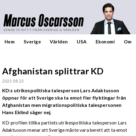
Marcus Oscarsson
SENASTE NYTT FRÅN SVERIGE & VÄRLDEN
Hem
Sverige
Världen
USA
Ekonomi
Om
Afghanistan splittrar KD
2021 08 23
KD:s utrikespolitiska talesperson Lars Adaktusson
öppnar för att Sverige ska ta emot fler flyktingar från
Afghanistan men migrationspolitiska talespersonen
Hans Eklind säger nej.
KD-profilen tillika partiets utrikespolitiska talesperson Lars
Adaktusson menar att Sverige måste vara berett att ta emot