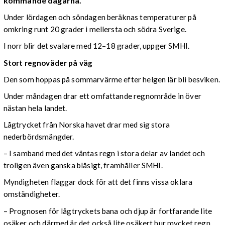
kommande dagarna.
Under lördagen och söndagen beräknas temperaturer på
omkring runt 20 grader i mellersta och södra Sverige.
I norr blir det svalare med 12–18 grader, uppger SMHI.
Stort regnoväder på väg
Den som hoppas på sommarvärme efter helgen lär bli besviken.
Under måndagen drar ett omfattande regnområde in över
nästan hela landet.
Lågtrycket från Norska havet drar med sig stora
nederbördsmängder.
– I samband med det väntas regn i stora delar av landet och
troligen även ganska blåsigt, framhåller SMHI.
Myndigheten flaggar dock för att det finns vissa oklara
omständigheter.
– Prognosen för lågtryckets bana och djup är fortfarande lite
osäker och därmed är det också lite osäkert hur mycket regn