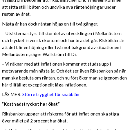
Wallström bedömer att riksbankschef Erik Thedéen kommer
att sitta still i båten och undvika nya räntehöjningar under
resten av året.
Nästa år kan dock räntan höjas en till två gånger.
– Utsikterna styrs till stor del av utvecklingen i Mellanöstern
och trycket i svensk ekonomi och hur bra det går. Riskbilden är
att det blir en höjning eller två mot bakgrund av situationen i
Mellanöstern, säger Wallström till Di.
– Vi räknar med att inflationen kommer att studsa upp i
motsvarande mån nästa år. Och det ser även Riksbanken på när
man ska besluta om räntan, och nu försöker man se igenom den
här tillfälligt exceptionellt låga inflationen.
LÄS MER:
Större trygghet för snabblån
”Kostnadstrycket har ökat”
Riksbanken uppger att riskerna för att inflationen ska stiga
över målet på 2 procent har ökat.