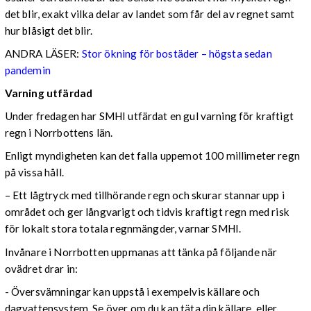
det blir, exakt vilka delar av landet som får del av regnet samt
hur blåsigt det blir.
ANDRA LÄSER:
Stor ökning för bostäder – högsta sedan
pandemin
Varning utfärdad
Under fredagen har SMHI utfärdat en gul varning för kraftigt
regn i Norrbottens län.
Enligt myndigheten kan det falla uppemot 100 millimeter regn
på vissa håll.
– Ett lågtryck med tillhörande regn och skurar stannar upp i
området och ger långvarigt och tidvis kraftigt regn med risk
för lokalt stora totala regnmängder, varnar SMHI.
Invånare i Norrbotten uppmanas att tänka på följande när
ovädret drar in:
- Översvämningar kan uppstå i exempelvis källare och
dagvattensystem. Se över om du kan täta din källare, eller