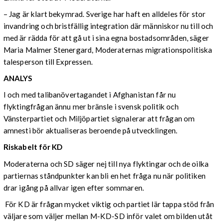
– Jag är klart bekymrad. Sverige har haft en alldeles för stor
invandring och bristfällig integration där människor nu till och
med är rädda för att gå ut i sina egna bostadsområden, säger
Maria Malmer Stenergard, Moderaternas migrationspolitiska
talesperson till Expressen.
ANALYS
I och med talibanövertagandet i Afghanistan får nu
flyktingfrågan ännu mer bränsle i svensk politik och
Vänsterpartiet och Miljöpartiet signalerar att frågan om
amnesti bör aktualiseras beroende på utvecklingen.
Riskabelt för KD
Moderaterna och SD säger nej till nya flyktingar och de oilka
partiernas ståndpunkter kan bli en het fråga nu när politiken
drar igång på allvar igen efter sommaren.
För KD är frågan mycket viktig och partiet lär tappa stöd från
väljare som väljer mellan M-KD-SD inför valet om bilden utåt