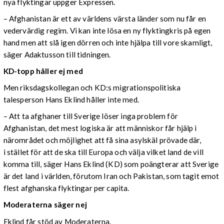
nya flyktingar uppger Expressen.
– Afghanistan är ett av världens värsta länder som nu får en
vedervärdig regim. Vi kan inte lösa en ny flyktingkris på egen
hand men att slå igen dörren och inte hjälpa till vore skamligt,
säger Adaktusson till tidningen.
KD-topp håller ej med
Men riksdagskollegan och KD:s migrationspolitiska
talesperson Hans Eklind håller inte med.
– Att ta afghaner till Sverige löser inga problem för
Afghanistan, det mest logiska är att människor får hjälp i
närområdet och möjlighet att få sina asylskäl prövade där,
i stället för att de ska till Europa och välja vilket land de vill
komma till, säger Hans Eklind (KD) som poängterar att Sverige
är det land i världen, förutom Iran och Pakistan, som tagit emot
flest afghanska flyktingar per capita.
Moderaterna säger nej
Eklind får stöd av Moderaterna.