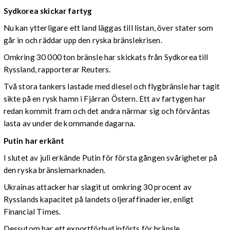
Sydkorea skickar fartyg
Nu kan ytterligare ett land läggas till listan, över stater som
går in och räddar upp den ryska bränslekrisen.
Omkring 30 000 ton bränsle har skickats från Sydkorea till
Ryssland, rapporterar Reuters.
Två stora tankers lastade med diesel och flygbränsle har tagit
sikte på en rysk hamn i Fjärran Östern. Ett av fartygen har
redan kommit fram och det andra närmar sig och förväntas
lasta av under de kommande dagarna.
Putin har erkänt
I slutet av juli erkände Putin för första gången svårigheter på
den ryska bränslemarknaden.
Ukrainas attacker har slagit ut omkring 30 procent av
Rysslands kapacitet på landets oljeraffinaderier, enligt
Financial Times.
Dessutom har ett exportförbud införts för bränsle.