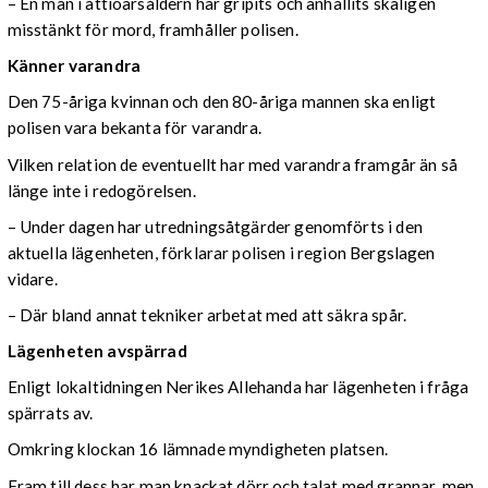
– En man i åttioårsåldern har gripits och anhållits skäligen
misstänkt för mord, framhåller polisen.
Känner varandra
Den 75-åriga kvinnan och den 80-åriga mannen ska enligt
polisen vara bekanta för varandra.
Vilken relation de eventuellt har med varandra framgår än så
länge inte i redogörelsen.
– Under dagen har utredningsåtgärder genomförts i den
aktuella lägenheten, förklarar polisen i region Bergslagen
vidare.
– Där bland annat tekniker arbetat med att säkra spår.
Lägenheten avspärrad
Enligt lokaltidningen Nerikes Allehanda har lägenheten i fråga
spärrats av.
Omkring klockan 16 lämnade myndigheten platsen.
Fram till dess har man knackat dörr och talat med grannar, men