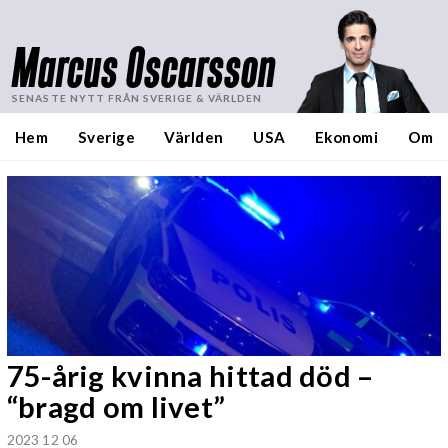
Marcus Oscarsson
SENASTE NYTT FRÅN SVERIGE & VÄRLDEN
Hem
Sverige
Världen
USA
Ekonomi
Om
75-årig kvinna hittad död –
“bragd om livet”
2023 12 06