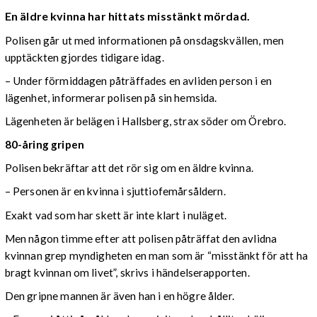
En äldre kvinna har hittats misstänkt mördad.
Polisen går ut med informationen på onsdagskvällen, men
upptäckten gjordes tidigare idag.
– Under förmiddagen påträffades en avliden person i en
lägenhet, informerar polisen på sin hemsida.
Lägenheten är belägen i Hallsberg, strax söder om Örebro.
80-åring gripen
Polisen bekräftar att det rör sig om en äldre kvinna.
– Personen är en kvinna i sjuttiofemårsåldern.
Exakt vad som har skett är inte klart i nuläget.
Men någon timme efter att polisen påträffat den avlidna
kvinnan grep myndigheten en man som är “misstänkt för att ha
bragt kvinnan om livet”, skrivs i händelserapporten.
Den gripne mannen är även han i en högre ålder.