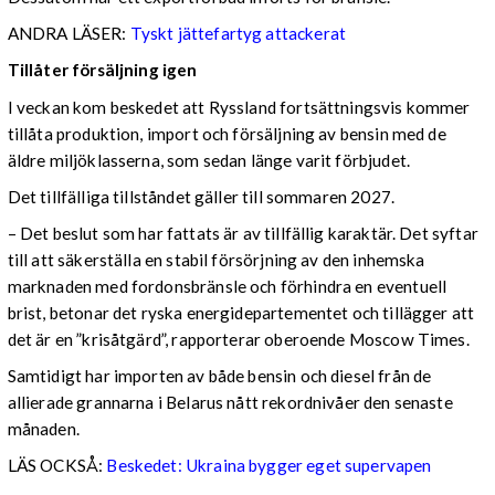
ANDRA LÄSER:
Tyskt jättefartyg attackerat
Tillåter försäljning igen
I veckan kom beskedet att Ryssland fortsättningsvis kommer
tillåta produktion, import och försäljning av bensin med de
äldre miljöklasserna, som sedan länge varit förbjudet.
Det tillfälliga tillståndet gäller till sommaren 2027.
– Det beslut som har fattats är av tillfällig karaktär. Det syftar
till att säkerställa en stabil försörjning av den inhemska
marknaden med fordonsbränsle och förhindra en eventuell
brist, betonar det ryska energidepartementet och tillägger att
det är en ”krisåtgärd”, rapporterar oberoende Moscow Times.
Samtidigt har importen av både bensin och diesel från de
allierade grannarna i Belarus nått rekordnivåer den senaste
månaden.
LÄS OCKSÅ:
Beskedet: Ukraina bygger eget supervapen