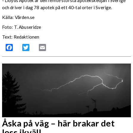
- Lloyds Apotek är den femte största apotekskedjan i Sverige
och driver i dag 78 apotek på ett 40-tal orter i Sverige.
Källa: Vården.se
Foto: T. Abuseridze
Text: Redaktionen
Facebook
Twitter
Email
Åska på väg – här brakar det
loss ikväll