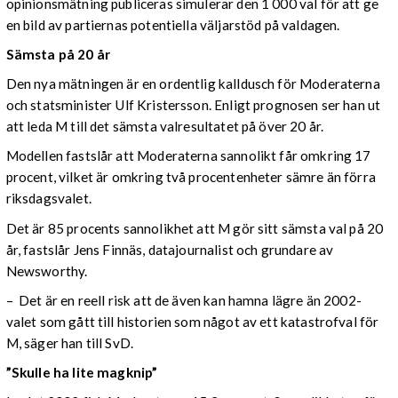
opinionsmätning publiceras simulerar den 1 000 val för att ge
en bild av partiernas potentiella väljarstöd på valdagen.
Sämsta på 20 år
Den nya mätningen är en ordentlig kalldusch för Moderaterna
och statsminister Ulf Kristersson. Enligt prognosen ser han ut
att leda M till det sämsta valresultatet på över 20 år.
Modellen fastslår att Moderaterna sannolikt får omkring 17
procent, vilket är omkring två procentenheter sämre än förra
riksdagsvalet.
Det är 85 procents sannolikhet att M gör sitt sämsta val på 20
år, fastslår Jens Finnäs, datajournalist och grundare av
Newsworthy.
– Det är en reell risk att de även kan hamna lägre än 2002-
valet som gått till historien som något av ett katastrofval för
M, säger han till SvD.
”Skulle ha lite magknip”