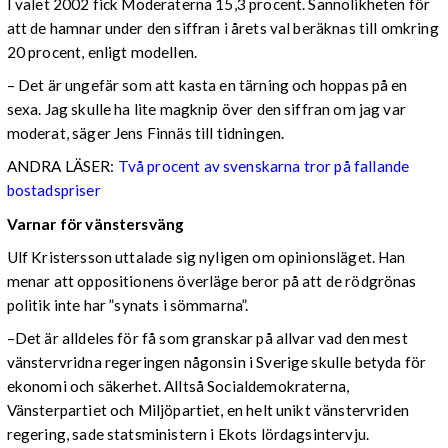
I valet 2002 fick Moderaterna 15,3 procent. Sannolikheten för
att de hamnar under den siffran i årets val beräknas till omkring
20 procent, enligt modellen.
– Det är ungefär som att kasta en tärning och hoppas på en
sexa. Jag skulle ha lite magknip över den siffran om jag var
moderat, säger Jens Finnäs till tidningen.
ANDRA LÄSER:
Två procent av svenskarna tror på fallande
bostadspriser
Varnar för vänstersväng
Ulf Kristersson uttalade sig nyligen om opinionsläget. Han
menar att oppositionens överläge beror på att de rödgrönas
politik inte har ”synats i sömmarna”.
–Det är alldeles för få som granskar på allvar vad den mest
vänstervridna regeringen någonsin i Sverige skulle betyda för
ekonomi och säkerhet. Alltså Socialdemokraterna,
Vänsterpartiet och Miljöpartiet, en helt unikt vänstervriden
regering, sade statsministern i Ekots lördagsintervju.