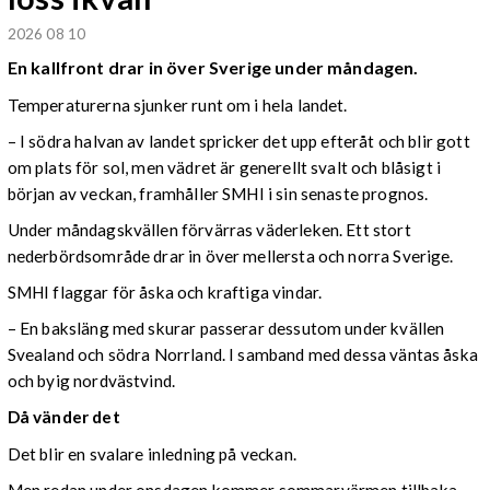
2026 08 10
En kallfront drar in över Sverige under måndagen.
Temperaturerna sjunker runt om i hela landet.
– I södra halvan av landet spricker det upp efteråt och blir gott
om plats för sol, men vädret är generellt svalt och blåsigt i
början av veckan, framhåller SMHI i sin senaste prognos.
Under måndagskvällen förvärras väderleken. Ett stort
nederbördsområde drar in över mellersta och norra Sverige.
SMHI flaggar för åska och kraftiga vindar.
– En baksläng med skurar passerar dessutom under kvällen
Svealand och södra Norrland. I samband med dessa väntas åska
och byig nordvästvind.
Då vänder det
Det blir en svalare inledning på veckan.
Men redan under onsdagen kommer sommarvärmen tillbaka.