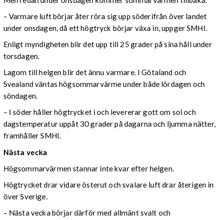
– Varmare luft börjar åter röra sig upp söderifrån över landet
under onsdagen, då ett högtryck börjar växa in, uppger SMHI.
Enligt myndigheten blir det upp till 25 grader på sina håll under
torsdagen.
Lagom till helgen blir det ännu varmare. I Götaland och
Svealand väntas högsommarvärme under både lördagen och
söndagen.
– I söder håller högtrycket i och levererar gott om sol och
dagstemperatur uppåt 30 grader på dagarna och ljumma nätter,
framhåller SMHI.
Nästa vecka
Högsommarvärmen stannar inte kvar efter helgen.
Högtrycket drar vidare österut och svalare luft drar återigen in
över Sverige.
– Nästa vecka börjar därför med allmänt svalt och