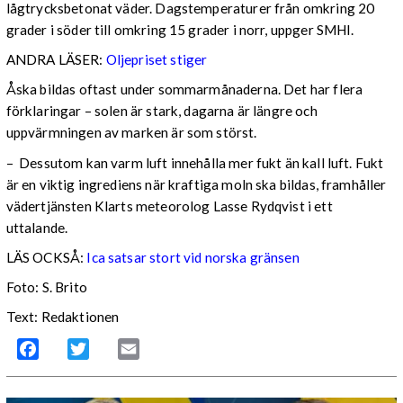
lågtrycksbetonat väder. Dagstemperaturer från omkring 20
grader i söder till omkring 15 grader i norr, uppger SMHI.
ANDRA LÄSER:
Oljepriset stiger
Åska bildas oftast under sommarmånaderna. Det har flera
förklaringar – solen är stark, dagarna är längre och
uppvärmningen av marken är som störst.
– Dessutom kan varm luft innehålla mer fukt än kall luft. Fukt
är en viktig ingrediens när kraftiga moln ska bildas, framhåller
vädertjänsten Klarts meteorolog Lasse Rydqvist i ett
uttalande.
LÄS OCKSÅ:
Ica satsar stort vid norska gränsen
Foto: S. Brito
Text: Redaktionen
Facebook
Twitter
Email