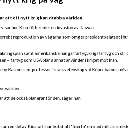
ar att ett nytt krig kan drabba världen.
, visar hur Kina förbereder en invasion av Taiwan.
orrekt reproduktion av vägarna som omger presidentpalatset i huv
kningsplan samt amerikanska hangarfartyg, krigsfartyg och strids
sen – fartyg som USA bland annat använder i kriget mot Iran.
edby Rasmussen, professor i statsvetenskap vid Köpenhamns unive
 omvärlden.
var att de också planerar för den, säger han.
om en del av Kina och har hotat att "återta" ön med militära med