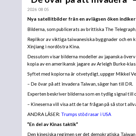
2026 08 05
Nya satellitbilder från en avlägsen öken indiker
Bilderna, som publicerats av brittiska The Telegraph
Replikor av viktiga taiwanesiska byggnader och en k
Xinjiang i nordöstra Kina.
Dessutom visar bilderna modeller av japanska överva
kopia av en amerikansk jagare av Arleigh Burke-klas
Syftet med kopiorna är otvetydigt, uppger Mikkel V
– De övar på att invadera Taiwan, säger han till DR.
Experten beskriver bilderna som en tydlig signal till
– Kineserna vill visa att de tar frågan på så stort all
ANDRA LÄSER:
Trumps stöd rasar i USA
”En del av Kinas taktik”
Den kinesiska regimen ser det demokratiska Taiwan s