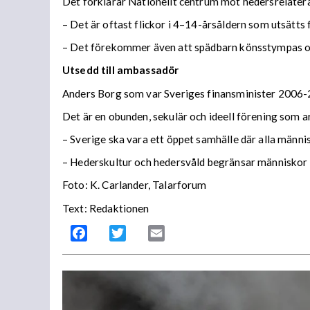
Det förklarar Nationellt centrum mot hedersrelatera
– Det är oftast flickor i 4–14-årsåldern som utsätts
– Det förekommer även att spädbarn könsstympas oc
Utsedd till ambassadör
Anders Borg som var Sveriges finansminister 2006-
Det är en obunden, sekulär och ideell förening som a
– Sverige ska vara ett öppet samhälle där alla männi
– Hederskultur och hedersvåld begränsar människor 
Foto: K. Carlander, Talarforum
Text: Redaktionen
Facebook
Twitter
Email