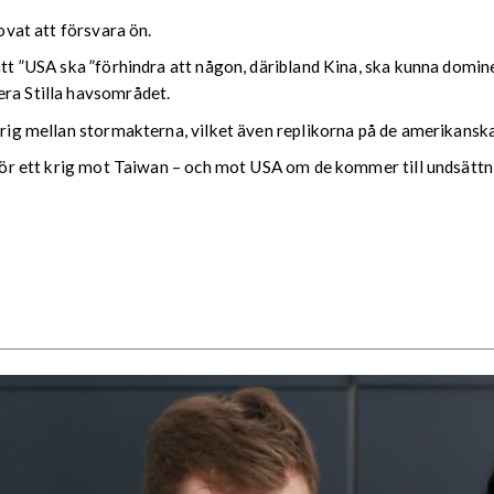
lovat att försvara ön.
att ”USA ska ”förhindra att någon, däribland Kina, ska kunna domine
era Stilla havsområdet.
 krig mellan stormakterna, vilket även replikorna på de amerikansk
g för ett krig mot Taiwan – och mot USA om de kommer till undsättni