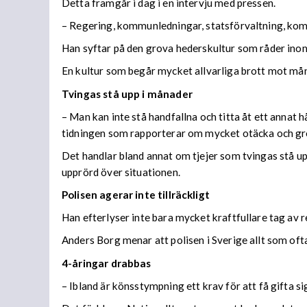
Detta framgår i dag i en intervju med pressen.
– Regering, kommunledningar, statsförvaltning, kommu
Han syftar på den grova hederskultur som råder inom 
En kultur som begår mycket allvarliga brott mot mån
Tvingas stå upp i månader
– Man kan inte stå handfallna och titta åt ett annat h
tidningen som rapporterar om mycket otäcka och gro
Det handlar bland annat om tjejer som tvingas stå u
upprörd över situationen.
Polisen agerar inte tillräckligt
Han efterlyser inte bara mycket kraftfullare tag av 
Anders Borg menar att polisen i Sverige allt som oftast
4-åringar drabbas
– Ibland är könsstympning ett krav för att få gifta s