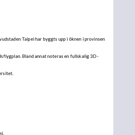
udstaden Taipei har byggts upp i öknen i provinsen
flygplan. Bland annat noteras en fullskalig 3D-
rsitet.
el.