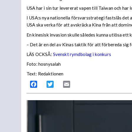
USA har i sin tur levererat vapen till Taiwan och har 
I USA:s nya nationella försvarsstrategi fastslås det 
USA ska verka för att avskräcka Kina från att domin
En kinesisk invasion skulle således kunna utlösa ett
– Det är en del av Kinas taktik för att förbereda si
LÄS OCKSÅ:
Svenskt rymdbolag i konkurs
Foto: hosnysalah
Text: Redaktionen
Facebook
Twitter
Email