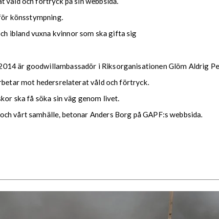
t våld och förtryck på sin webbsida.
 för könsstympning.
h ibland vuxna kvinnor som ska gifta sig
2014 är goodwillambassadör i Riksorganisationen Glöm Aldrig Pe
rbetar mot hedersrelaterat våld och förtryck.
skor ska få söka sin väg genom livet.
och vårt samhälle, betonar Anders Borg på GAPF:s webbsida.