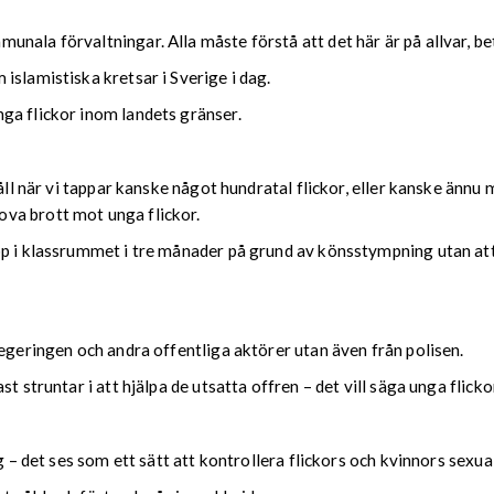
nala förvaltningar. Alla måste förstå att det här är på allvar, b
islamistiska kretsar i Sverige i dag.
ga flickor inom landets gränser.
åll när vi tappar kanske något hundratal flickor, eller kanske ännu 
va brott mot unga flickor.
pp i klassrummet i tre månader på grund av könsstympning utan at
regeringen och andra offentliga aktörer utan även från polisen.
 struntar i att hjälpa de utsatta offren – det vill säga unga flicko
ig – det ses som ett sätt att kontrollera flickors och kvinnors sexu