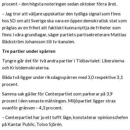
procent – den högsta noteringen sedan oktober förra året.
– Jag tror att väljare uppskattar den tydliga signal som finns
hos SD om att Sverige ska vara en öppen demokratisk stat som
präglas av en frihet att faktiskt kunna nyttja de friheter som
finns i våra grundlagar, säger partiets partisekreterare Mattias
Bäckström Johansson till tv-kanalen.
Tre partier under spärren
Tyngre går det för två andra partier i Tidöavtalet: Liberalerna
och Kristdemokraterna.
Båda två ligger under riksdagsspärren med 3,0 respektive 3,1
procent.
Samma sak gäller för Centerpartiet som parkerar på 3,9
procent i den senaste mätningen. Miljöpartiet ligger strax
ovanför gränsen – 4,3 procent.
– Centerpartiet har ju ett tufft läge, konstaterar opinionschefen
på Kantar Public, Toivo Sjörén.