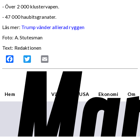
- Över 2 000 klustervapen.
- 47 000 haubitsgranater.
Läs mer:
Trump vänder allierad ryggen
Foto:
A. Stutesman
Mar
Text: Redaktionen
Facebook
Twitter
Email
Hem
Sverige
Världen
USA
Ekonomi
Om