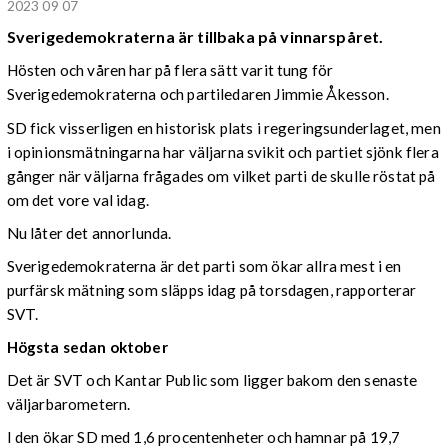
2023 09 07
Sverigedemokraterna är tillbaka på vinnarspåret.
Hösten och våren har på flera sätt varit tung för
Sverigedemokraterna och partiledaren Jimmie Åkesson.
SD fick visserligen en historisk plats i regeringsunderlaget, men
i opinionsmätningarna har väljarna svikit och partiet sjönk flera
gånger när väljarna frågades om vilket parti de skulle röstat på
om det vore val idag.
Nu låter det annorlunda.
Sverigedemokraterna är det parti som ökar allra mest i en
purfärsk mätning som släpps idag på torsdagen, rapporterar
SVT.
Högsta sedan oktober
Det är SVT och Kantar Public som ligger bakom den senaste
väljarbarometern.
I den ökar SD med 1,6 procentenheter och hamnar på 19,7