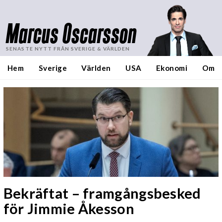
Marcus Oscarsson
SENASTE NYTT FRÅN SVERIGE & VÄRLDEN
Hem
Sverige
Världen
USA
Ekonomi
Om
Bekräftat – framgångsbesked
för Jimmie Åkesson