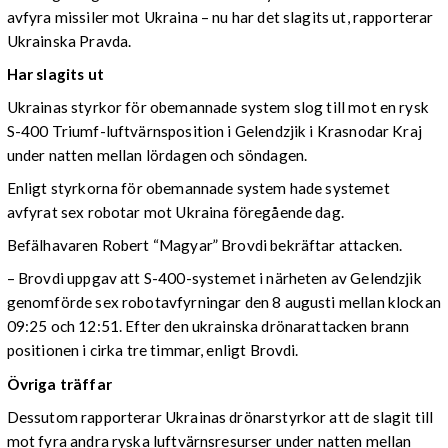
avfyra missiler mot Ukraina – nu har det slagits ut, rapporterar
Ukrainska Pravda.
Har slagits ut
Ukrainas styrkor för obemannade system slog till mot en rysk
S-400 Triumf-luftvärnsposition i Gelendzjik i Krasnodar Kraj
under natten mellan lördagen och söndagen.
Enligt styrkorna för obemannade system hade systemet
avfyrat sex robotar mot Ukraina föregående dag.
Befälhavaren Robert “Magyar” Brovdi bekräftar attacken.
– Brovdi uppgav att S-400-systemet i närheten av Gelendzjik
genomförde sex robotavfyrningar den 8 augusti mellan klockan
09:25 och 12:51. Efter den ukrainska drönarattacken brann
positionen i cirka tre timmar, enligt Brovdi.
Övriga träffar
Dessutom rapporterar Ukrainas drönarstyrkor att de slagit till
mot fyra andra ryska luftvärnsresurser under natten mellan