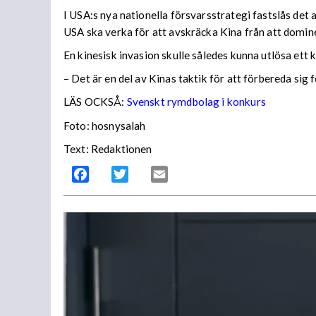
I USA:s nya nationella försvarsstrategi fastslås det 
USA ska verka för att avskräcka Kina från att domin
En kinesisk invasion skulle således kunna utlösa ett
– Det är en del av Kinas taktik för att förbereda si
LÄS OCKSÅ:
Svenskt rymdbolag i konkurs
Foto: hosnysalah
Text: Redaktionen
Facebook
Twitter
Email