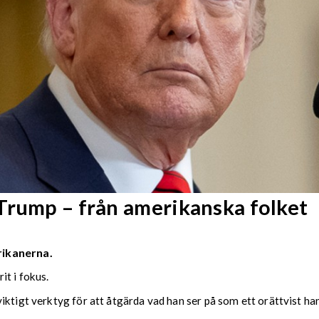
Trump – från amerikanska folket
rikanerna.
it i fokus.
iktigt verktyg för att åtgärda vad han ser på som ett orättvist h