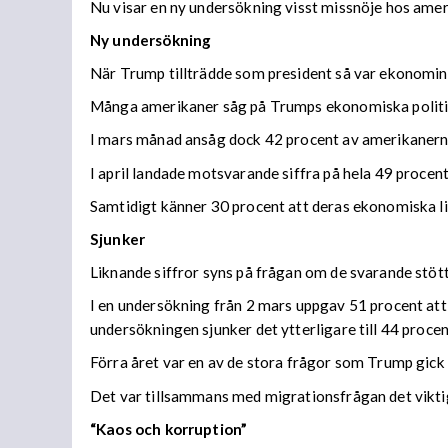
Nu visar en ny undersökning visst missnöje hos ame
Ny undersökning
När Trump tillträdde som president så var ekonomin e
Många amerikaner såg på Trumps ekonomiska polit
I mars månad ansåg dock 42 procent av amerikanerna
I april landade motsvarande siffra på hela 49 procent
Samtidigt känner 30 procent att deras ekonomiska liv
Sjunker
Liknande siffror syns på frågan om de svarande stött
I en undersökning från 2 mars uppgav 51 procent att 
undersökningen sjunker det ytterligare till 44 procen
Förra året var en av de stora frågor som Trump gick 
Det var tillsammans med migrationsfrågan det vikt
“Kaos och korruption”