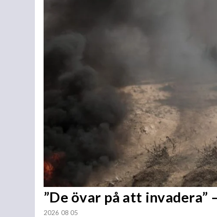
”De övar på att invadera” –
2026 08 05