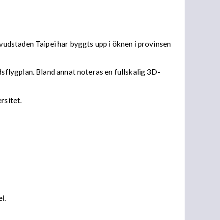
udstaden Taipei har byggts upp i öknen i provinsen
flygplan. Bland annat noteras en fullskalig 3D-
rsitet.
el.