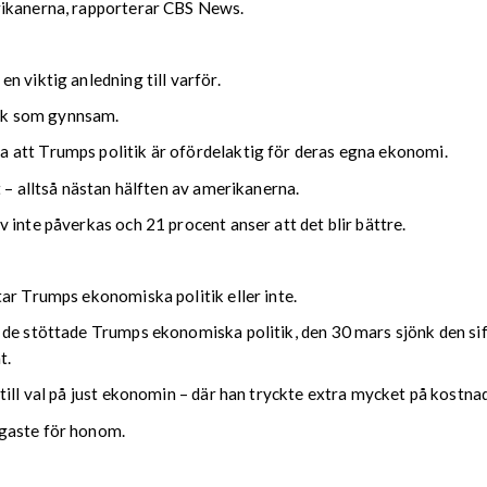
rikanerna, rapporterar CBS News.
n viktig anledning till varför.
ik som gynnsam.
 att Trumps politik är ofördelaktig för deras egna ekonomi.
 – alltså nästan hälften av amerikanerna.
 inte påverkas och 21 procent anser att det blir bättre.
ar Trumps ekonomiska politik eller inte.
de stöttade Trumps ekonomiska politik, den 30 mars sjönk den siff
t.
till val på just ekonomin – där han tryckte extra mycket på kostna
igaste för honom.