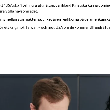
att ”USA ska ”förhindra att någon, däribland Kina, ska kunna domine
era Stilla havsområdet.
 krig mellan stormakterna, vilket även replikorna på de amerikansk
g för ett krig mot Taiwan – och mot USA om de kommer till undsättni