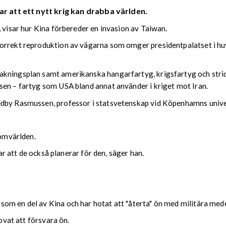
ar att ett nytt krig kan drabba världen.
, visar hur Kina förbereder en invasion av Taiwan.
orrekt reproduktion av vägarna som omger presidentpalatset i huv
kningsplan samt amerikanska hangarfartyg, krigsfartyg och strids
sen – fartyg som USA bland annat använder i kriget mot Iran.
edby Rasmussen, professor i statsvetenskap vid Köpenhamns unive
 omvärlden.
var att de också planerar för den, säger han.
om en del av Kina och har hotat att "återta" ön med militära med
lovat att försvara ön.