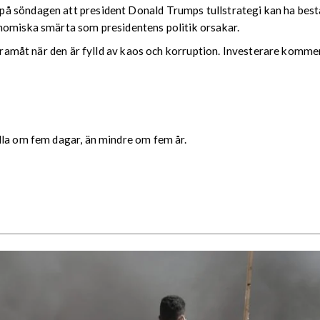
å söndagen att president Donald Trumps tullstrategi kan ha bes
nomiska smärta som presidentens politik orsakar.
å framåt när den är fylld av kaos och korruption. Investerare komme
lla om fem dagar, än mindre om fem år.