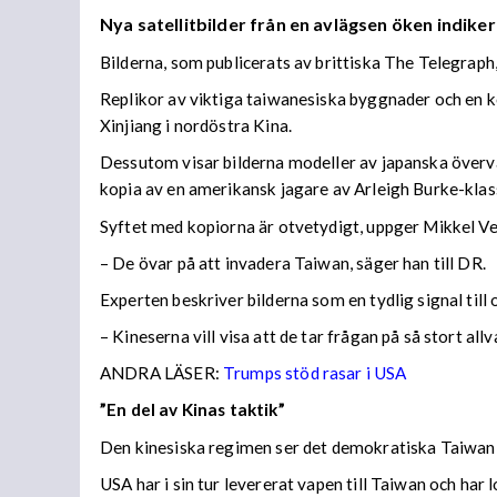
Nya satellitbilder från en avlägsen öken indiker
Bilderna, som publicerats av brittiska The Telegraph
Replikor av viktiga taiwanesiska byggnader och en k
Xinjiang i nordöstra Kina.
Dessutom visar bilderna modeller av japanska överva
kopia av en amerikansk jagare av Arleigh Burke-klas
Syftet med kopiorna är otvetydigt, uppger Mikkel V
– De övar på att invadera Taiwan, säger han till DR.
Experten beskriver bilderna som en tydlig signal till
– Kineserna vill visa att de tar frågan på så stort all
ANDRA LÄSER:
Trumps stöd rasar i USA
”En del av Kinas taktik”
Den kinesiska regimen ser det demokratiska Taiwan s
USA har i sin tur levererat vapen till Taiwan och har 