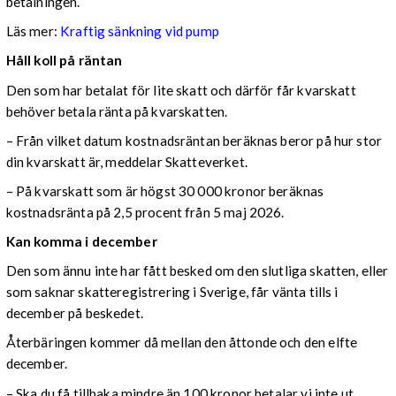
betalningen.
Läs mer:
Kraftig sänkning vid pump
Håll koll på räntan
Den som har betalat för lite skatt och därför får kvarskatt
behöver betala ränta på kvarskatten.
– Från vilket datum kostnadsräntan beräknas beror på hur stor
din kvarskatt är, meddelar Skatteverket.
– På kvarskatt som är högst 30 000 kronor beräknas
kostnadsränta på 2,5 procent från 5 maj 2026.
Kan komma i december
Den som ännu inte har fått besked om den slutliga skatten, eller
som saknar skatteregistrering i Sverige, får vänta tills i
december på beskedet.
Återbäringen kommer då mellan den åttonde och den elfte
december.
– Ska du få tillbaka mindre än 100 kronor betalar vi inte ut