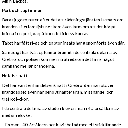
Albin Backes.
Port och soptunnor
Bara tjugo minuter efter det att räddningstjänsten larmats om
branden i flerfamiljshuset kom även larm om att det börjat
brinna i en port, varpå boende fick evakueras.
Taket har fått rivas och en stor insats har genomförts även där.
Samtidigt har två soptunnor brunnit i de centrala delarna av
Örebro, och polisen kommer nu utreda om det finns något
samband mellan bränderna.
Hektisk natt
Det har varit en händelserik natt i Örebro, där man utöver
brandkaoset även har behövt hantera rån, misshandel och
trafikolyckor.
I de centrala delarna av staden blev en man i 40-årsåldern av
med sin elcykel.
– En man i 40-årsåldern har blivit hotad med ett stickliknande