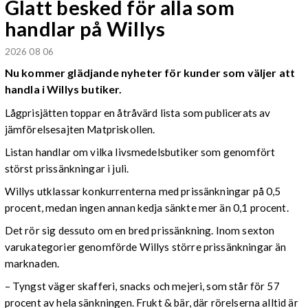
Glatt besked för alla som
handlar på Willys
2026 08 06
Nu kommer glädjande nyheter för kunder som väljer att
handla i Willys butiker.
Lågprisjätten toppar en åtråvärd lista som publicerats av
jämförelsesajten Matpriskollen.
Listan handlar om vilka livsmedelsbutiker som genomfört
störst prissänkningar i juli.
Willys utklassar konkurrenterna med prissänkningar på 0,5
procent, medan ingen annan kedja sänkte mer än 0,1 procent.
Det rör sig dessuto om en bred prissänkning. Inom sexton
varukategorier genomförde Willys större prissänkningar än
marknaden.
– Tyngst väger skafferi, snacks och mejeri, som står för 57
procent av hela sänkningen. Frukt & bär, där rörelserna alltid är