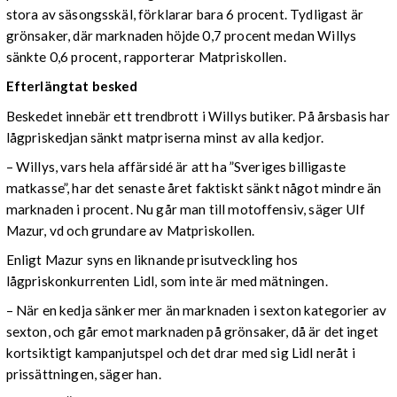
stora av säsongsskäl, förklarar bara 6 procent. Tydligast är
grönsaker, där marknaden höjde 0,7 procent medan Willys
sänkte 0,6 procent, rapporterar Matpriskollen.
Efterlängtat besked
Beskedet innebär ett trendbrott i Willys butiker. På årsbasis har
lågpriskedjan sänkt matpriserna minst av alla kedjor.
– Willys, vars hela affärsidé är att ha ”Sveriges billigaste
matkasse”, har det senaste året faktiskt sänkt något mindre än
marknaden i procent. Nu går man till motoffensiv, säger Ulf
Mazur, vd och grundare av Matpriskollen.
Enligt Mazur syns en liknande prisutveckling hos
lågpriskonkurrenten Lidl, som inte är med mätningen.
– När en kedja sänker mer än marknaden i sexton kategorier av
sexton, och går emot marknaden på grönsaker, då är det inget
kortsiktigt kampanjutspel och det drar med sig Lidl neråt i
prissättningen, säger han.