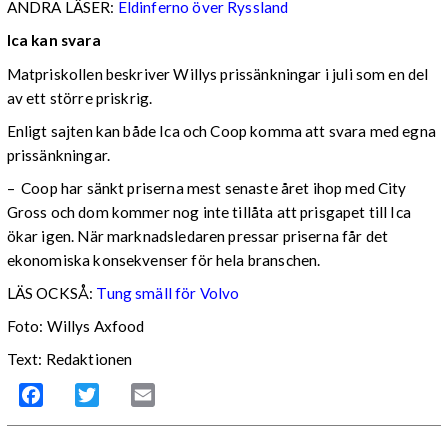
ANDRA LÄSER:
Eldinferno över Ryssland
Ica kan svara
Matpriskollen beskriver Willys prissänkningar i juli som en del
av ett större priskrig.
Enligt sajten kan både Ica och Coop komma att svara med egna
prissänkningar.
– Coop har sänkt priserna mest senaste året ihop med City
Gross och dom kommer nog inte tillåta att prisgapet till Ica
ökar igen. När marknadsledaren pressar priserna får det
ekonomiska konsekvenser för hela branschen.
LÄS OCKSÅ:
Tung smäll för Volvo
Foto: Willys Axfood
Text: Redaktionen
Facebook
Twitter
Email