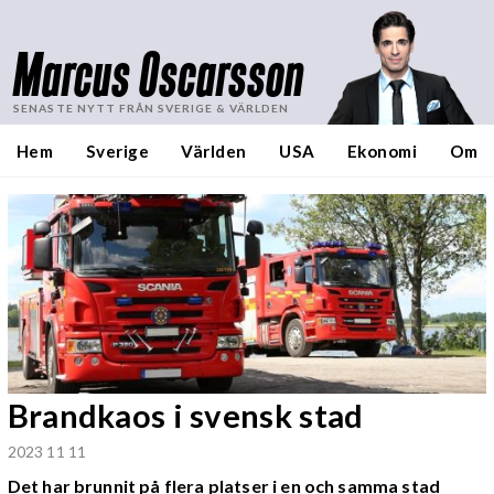
Marcus Oscarsson
SENASTE NYTT FRÅN SVERIGE & VÄRLDEN
Hem
Sverige
Världen
USA
Ekonomi
Om
Brandkaos i svensk stad
2023 11 11
Det har brunnit på flera platser i en och samma stad