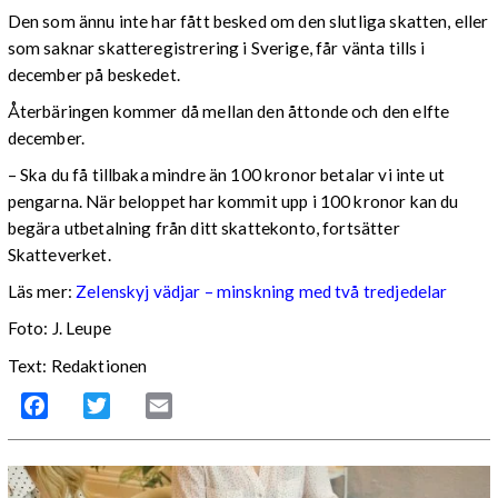
Den som ännu inte har fått besked om den slutliga skatten, eller
som saknar skatteregistrering i Sverige, får vänta tills i
december på beskedet.
Återbäringen kommer då mellan den åttonde och den elfte
december.
– Ska du få tillbaka mindre än 100 kronor betalar vi inte ut
pengarna. När beloppet har kommit upp i 100 kronor kan du
begära utbetalning från ditt skattekonto, fortsätter
Skatteverket.
Läs mer:
Zelenskyj vädjar – minskning med två tredjedelar
Foto:
J. Leupe
Text: Redaktionen
Facebook
Twitter
Email