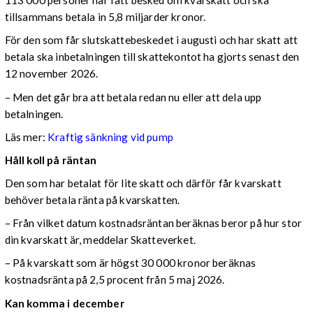
113 000 personer har fått besked om kvarskatt och ska
tillsammans betala in 5,8 miljarder kronor.
För den som får slutskattebeskedet i augusti och har skatt att
betala ska inbetalningen till skattekontot ha gjorts senast den
12 november 2026.
– Men det går bra att betala redan nu eller att dela upp
betalningen.
Läs mer:
Kraftig sänkning vid pump
Håll koll på räntan
Den som har betalat för lite skatt och därför får kvarskatt
behöver betala ränta på kvarskatten.
– Från vilket datum kostnadsräntan beräknas beror på hur stor
din kvarskatt är, meddelar Skatteverket.
– På kvarskatt som är högst 30 000 kronor beräknas
kostnadsränta på 2,5 procent från 5 maj 2026.
Kan komma i december