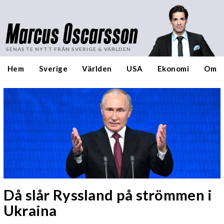
Marcus Oscarsson
SENASTE NYTT FRÅN SVERIGE & VÄRLDEN
Hem
Sverige
Världen
USA
Ekonomi
Om
Då slår Ryssland på strömmen i
Ukraina