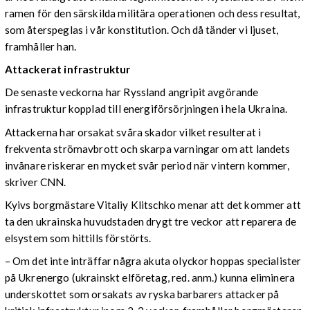
ramen för den särskilda militära operationen och dess resultat,
som återspeglas i vår konstitution. Och då tänder vi ljuset,
framhåller han.
Attackerat infrastruktur
De senaste veckorna har Ryssland angripit avgörande
infrastruktur kopplad till energiförsörjningen i hela Ukraina.
Attackerna har orsakat svåra skador vilket resulterat i
frekventa strömavbrott och skarpa varningar om att landets
invånare riskerar en mycket svår period när vintern kommer,
skriver CNN.
Kyivs borgmästare Vitaliy Klitschko menar att det kommer att
ta den ukrainska huvudstaden drygt tre veckor att reparera de
elsystem som hittills förstörts.
– Om det inte inträffar några akuta olyckor hoppas specialister
på Ukrenergo (ukrainskt elföretag, red. anm.) kunna eliminera
underskottet som orsakats av ryska barbarers attacker på