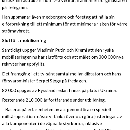
kritisk infrastruktur inom 2-3 veckor, framhåller borgmästaren
på Telegram.
Han uppmanar även medborgare och företag att hålla sin
elförbrukning till ett minimum för att minimera risken för värre
strömavbrott.
Slutfört mobilisering
Samtidigt uppger Vladimir Putin och Kreml att den ryska
mobiliseringen nu har slutförts och att målet om 300 000 nya
rekryter har uppfyllts.
Det framgång i ett tv-sänt samtal mellan diktatorn och hans
försvarsminister Sergei Sjogu på fredagen.
82 000 uppges av Ryssland redan finnas på plats i Ukraina.
Resterande 218 000 är fortfarande under utbildning.
– Baserat på erfarenheten av att genomföra en speciell
militäroperation måste vi tänka över och göra justeringar av
alla komponenter i de väpnade styrkorna, inklusive