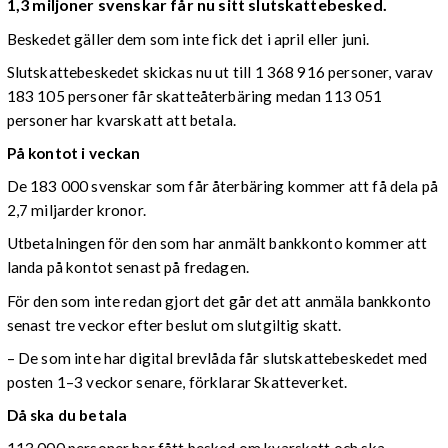
1,3 miljoner svenskar får nu sitt slutskattebesked.
Beskedet gäller dem som inte fick det i april eller juni.
Slutskattebeskedet skickas nu ut till 1 368 916 personer, varav
183 105 personer får skatteåterbäring medan 113 051
personer har kvarskatt att betala.
På kontot i veckan
De 183 000 svenskar som får återbäring kommer att få dela på
2,7 miljarder kronor.
Utbetalningen för den som har anmält bankkonto kommer att
landa på kontot senast på fredagen.
För den som inte redan gjort det går det att anmäla bankkonto
senast tre veckor efter beslut om slutgiltig skatt.
– De som inte har digital brevlåda får slutskattebeskedet med
posten 1–3 veckor senare, förklarar Skatteverket.
Då ska du betala