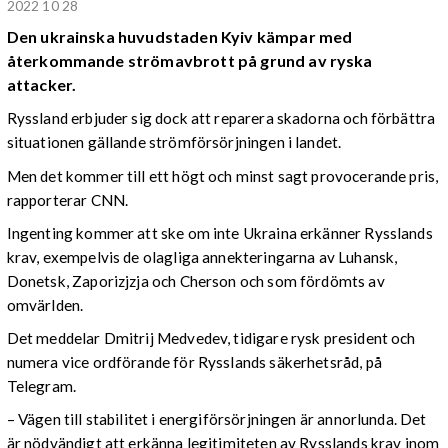
2022 10 28
Den ukrainska huvudstaden Kyiv kämpar med
återkommande strömavbrott på grund av ryska
attacker.
Ryssland erbjuder sig dock att reparera skadorna och förbättra
situationen gällande strömförsörjningen i landet.
Men det kommer till ett högt och minst sagt provocerande pris,
rapporterar CNN.
Ingenting kommer att ske om inte Ukraina erkänner Rysslands
krav, exempelvis de olagliga annekteringarna av Luhansk,
Donetsk, Zaporizjzja och Cherson och som fördömts av
omvärlden.
Det meddelar Dmitrij Medvedev,
tidigare rysk president och
numera vice ordförande för Rysslands säkerhetsråd, på
Telegram.
– Vägen till stabilitet i energiförsörjningen är annorlunda. Det
är nödvändigt att erkänna legitimiteten av Rysslands krav inom