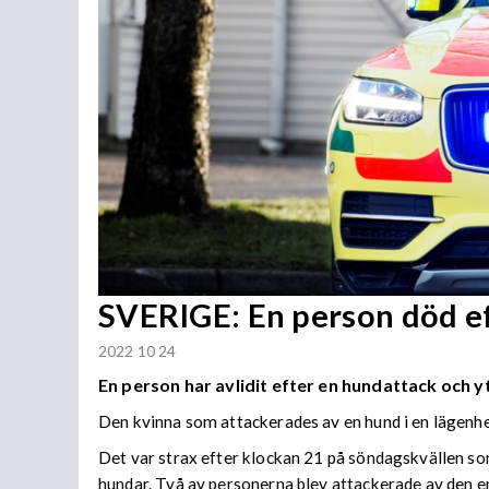
SVERIGE: En person död e
2022 10 24
En person har avlidit efter en hundattack och y
Den kvinna som attackerades av en hund i en lägenhet
Det var strax efter klockan 21 på söndagskvällen som
hundar. Två av personerna blev attackerade av den en