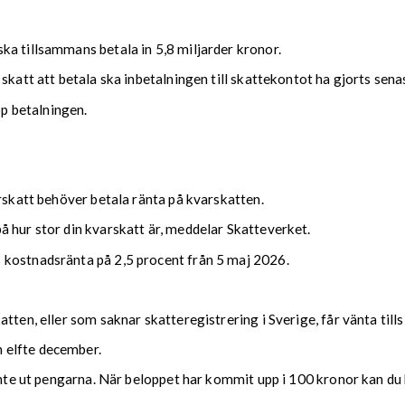
ka tillsammans betala in 5,8 miljarder kronor.
 skatt att betala ska inbetalningen till skattekontot ha gjorts se
upp betalningen.
arskatt behöver betala ränta på kvarskatten.
 hur stor din kvarskatt är, meddelar Skatteverket.
 kostnadsränta på 2,5 procent från 5 maj 2026.
tten, eller som saknar skatteregistrering i Sverige, får vänta till
 elfte december.
 inte ut pengarna. När beloppet har kommit upp i 100 kronor kan du 