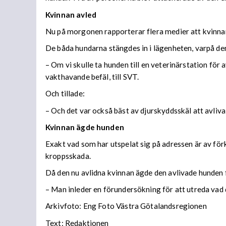
Kvinnan avled
Nu på morgonen rapporterar flera medier att kvinnan 
De båda hundarna stängdes in i lägenheten, varpå den
– Om vi skulle ta hunden till en veterinärstation för
vakthavande befäl, till SVT.
Och tillade:
– Och det var också bäst av djurskyddsskäl att avliva 
Kvinnan ägde hunden
Exakt vad som har utspelat sig på adressen är av för
kroppsskada.
Då den nu avlidna kvinnan ägde den avlivade hunden fi
– Man inleder en förundersökning för att utreda vad 
Arkivfoto: Eng Foto Västra Götalandsregionen
Text: Redaktionen