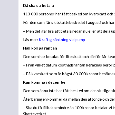
Då ska du betala
113 000 personer har fått besked om kvarskatt och s
För den som får slutskattebeskedet i augusti och har
– Men det går bra att betala redan nu eller att dela 
Läs mer:
Kraftig sänkning vid pump
Håll koll på räntan
Den som har betalat för lite skatt och därför får kv
– Från vilket datum kostnadsräntan beräknas beror på
– På kvarskatt som är högst 30 000 kronor beräknas
Kan komma i december
Den som ännu inte har fått besked om den slutliga ska
Återbäringen kommer då mellan den åttonde och den
– Ska du få tillbaka mindre än 100 kronor betalar vi
Skatteverket.