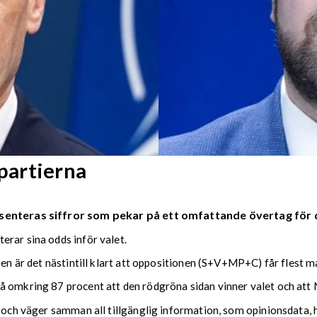
partierna
senteras siffror som pekar på ett omfattande övertag för 
erar sina odds inför valet.
sen är det nästintill klart att oppositionen (S+V+MP+C) får flest 
å omkring 87 procent att den rödgröna sidan vinner valet och att 
n och väger samman all tillgänglig information, som opinionsdata, 