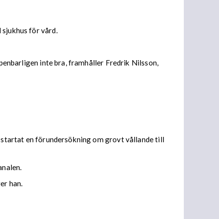
 sjukhus för vård.
penbarligen inte bra, framhåller Fredrik Nilsson,
 startat en förundersökning om grovt vållande till
analen.
er han.