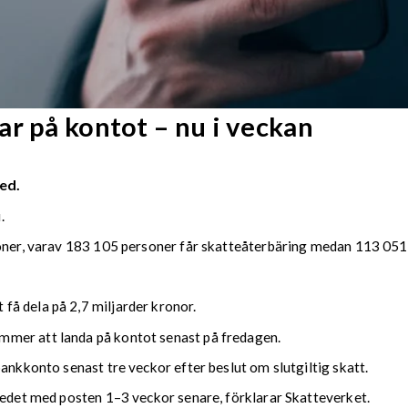
r på kontot – nu i veckan
ed.
.
soner, varav 183 105 personer får skatteåterbäring medan 113 051 
å dela på 2,7 miljarder kronor.
mmer att landa på kontot senast på fredagen.
bankkonto senast tre veckor efter beslut om slutgiltig skatt.
kedet med posten 1–3 veckor senare, förklarar Skatteverket.