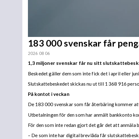
183 000 svenskar får penga
2026 08 06
1,3 miljoner svenskar får nu sitt slutskattebesk
Beskedet gäller dem som inte fick det i april eller juni
Slutskattebeskedet skickas nu ut till 1 368 916 per
På kontot i veckan
De 183 000 svenskar som får återbäring kommer att f
Utbetalningen för den som har anmält bankkonto ko
För den som inte redan gjort det går det att anmäla 
– De som inte har digital brevlåda får slutskattebes