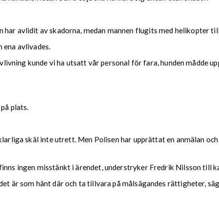
har avlidit av skadorna, medan mannen flugits med helikopter till
 ena avlivades.
 avlivning kunde vi ha utsatt vår personal för fara, hunden mådde up
på plats.
klarliga skäl inte utrett. Men Polisen har upprättat en anmälan och
nns ingen misstänkt i ärendet, understryker Fredrik Nilsson till k
det är som hänt där och ta tillvara på målsägandes rättigheter, säg