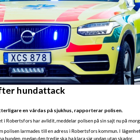
fter hundattack
tterligare en vårdas på sjukhus, rapporterar polisen.
 i Robertsfors har avlidit, meddelar polisen på sin sajt nu på mor
 polisen larmades till en adress i Robertsfors kommun. I lägenhet
a hunden, medan den tredje ska ha klara sig undan utan skador.