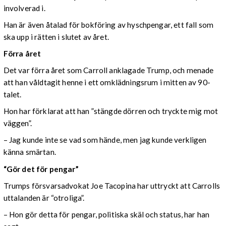
involverad i.
Han är även åtalad för bokföring av hyschpengar, ett fall som
ska upp i rätten i slutet av året.
Förra året
Det var förra året som Carroll anklagade Trump, och menade
att han våldtagit henne i ett omklädningsrum i mitten av 90-
talet.
Hon har förklarat att han ”stängde dörren och tryckte mig mot
väggen”.
– Jag kunde inte se vad som hände, men jag kunde verkligen
känna smärtan.
“Gör det för pengar”
Trumps försvarsadvokat Joe Tacopina har uttryckt att Carrolls
uttalanden är “otroliga”.
– Hon gör detta för pengar, politiska skäl och status, har han