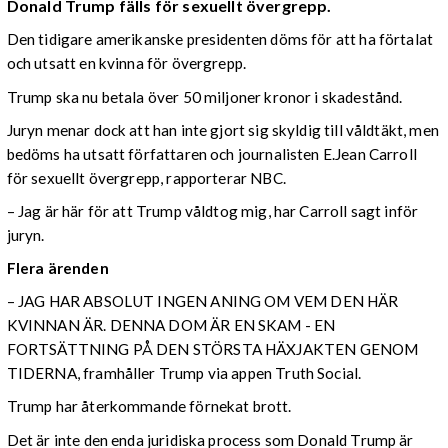
Donald Trump fälls för sexuellt övergrepp.
Den tidigare amerikanske presidenten döms för att ha förtalat
och utsatt en kvinna för övergrepp.
Trump ska nu betala över 50 miljoner kronor i skadestånd.
Juryn menar dock att han inte gjort sig skyldig till våldtäkt, men
bedöms ha utsatt författaren och journalisten E.Jean Carroll
för sexuellt övergrepp, rapporterar NBC.
– Jag är här för att Trump våldtog mig, har Carroll sagt inför
juryn.
Flera ärenden
– JAG HAR ABSOLUT INGEN ANING OM VEM DEN HÄR
KVINNAN ÄR. DENNA DOM ÄR EN SKAM - EN
FORTSÄTTNING PÅ DEN STÖRSTA HÄXJAKTEN GENOM
TIDERNA, framhåller Trump via appen Truth Social.
Trump har återkommande förnekat brott.
Det är inte den enda juridiska process som Donald Trump är