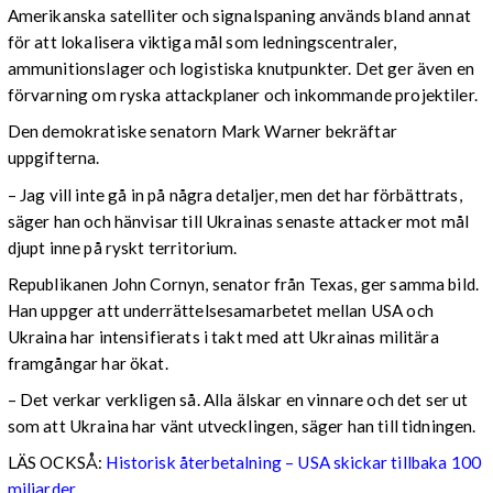
Amerikanska satelliter och signalspaning används bland annat
för att lokalisera viktiga mål som ledningscentraler,
ammunitionslager och logistiska knutpunkter. Det ger även en
förvarning om ryska attackplaner och inkommande projektiler.
Den demokratiske senatorn Mark Warner bekräftar
uppgifterna.
– Jag vill inte gå in på några detaljer, men det har förbättrats,
säger han och hänvisar till Ukrainas senaste attacker mot mål
djupt inne på ryskt territorium.
Republikanen John Cornyn, senator från Texas, ger samma bild.
Han uppger att underrättelsesamarbetet mellan USA och
Ukraina har intensifierats i takt med att Ukrainas militära
framgångar har ökat.
– Det verkar verkligen så. Alla älskar en vinnare och det ser ut
som att Ukraina har vänt utvecklingen, säger han till tidningen.
LÄS OCKSÅ:
Historisk återbetalning – USA skickar tillbaka 100
miljarder