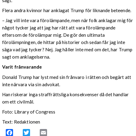
sagt.
Flera andra kvinnor har anklagat Trump för liknande beteende.
– Jag vill inte vara förolämpande, men när folk anklagar mig för
något tycker jag att jag har rätt att vara förolämpande
eftersom de förolämpar mig. De gör den ultimata
förolämpningen, de hittar på historier och sedan får jag inte
säga vad jag tycker? Nej. Jag håller inte med om det, har Trump
sagt om anklagelserna.
Varit frånvarande
Donald Trump har lyst med sin frånvaro i rätten och begärt att
inte närvara via sin advokat.
Han riskerar inga straffrättsliga konsekvenser då det handlar
om ett civilmål.
Foto: Library of Congress
Text: Redaktionen
Facebook
Twitter
Email