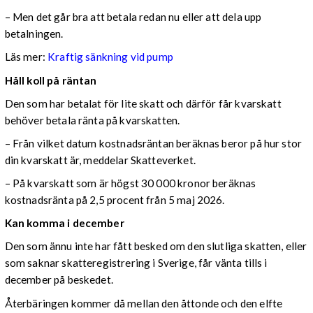
– Men det går bra att betala redan nu eller att dela upp
betalningen.
Läs mer:
Kraftig sänkning vid pump
Håll koll på räntan
Den som har betalat för lite skatt och därför får kvarskatt
behöver betala ränta på kvarskatten.
– Från vilket datum kostnadsräntan beräknas beror på hur stor
din kvarskatt är, meddelar Skatteverket.
– På kvarskatt som är högst 30 000 kronor beräknas
kostnadsränta på 2,5 procent från 5 maj 2026.
Kan komma i december
Den som ännu inte har fått besked om den slutliga skatten, eller
som saknar skatteregistrering i Sverige, får vänta tills i
december på beskedet.
Återbäringen kommer då mellan den åttonde och den elfte