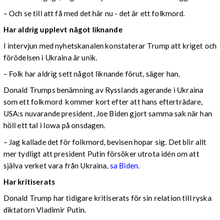
– Och se till att få med det här nu - det är ett folkmord.
Har aldrig upplevt något liknande
I intervjun med nyhetskanalen konstaterar Trump att kriget och
förödelsen i Ukraina är unik.
– Folk har aldrig sett något liknande förut, säger han.
Donald Trumps benämning av Rysslands agerande i Ukraina
som ett folkmord kommer kort efter att hans efterträdare,
USA:s nuvarande president, Joe Biden gjort samma sak när han
höll ett tal i Iowa på onsdagen.
– Jag kallade det för folkmord, bevisen hopar sig. Det blir allt
mer tydligt att president Putin försöker utrota idén om att
själva verket vara från Ukraina,
sa Biden.
Har kritiserats
Donald Trump har tidigare kritiserats för sin relation till ryska
diktatorn Vladimir Putin.