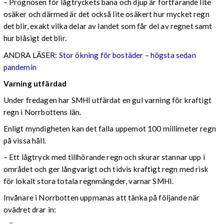
– Prognosen för lågtryckets bana och djup är fortfarande lite
osäker och därmed är det också lite osäkert hur mycket regn
det blir, exakt vilka delar av landet som får del av regnet samt
hur blåsigt det blir.
ANDRA LÄSER:
Stor ökning för bostäder – högsta sedan
pandemin
Varning utfärdad
Under fredagen har SMHI utfärdat en gul varning för kraftigt
regn i Norrbottens län.
Enligt myndigheten kan det falla uppemot 100 millimeter regn
på vissa håll.
– Ett lågtryck med tillhörande regn och skurar stannar upp i
området och ger långvarigt och tidvis kraftigt regn med risk
för lokalt stora totala regnmängder, varnar SMHI.
Invånare i Norrbotten uppmanas att tänka på följande när
ovädret drar in: