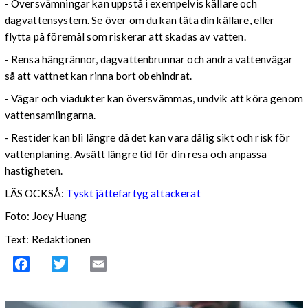
- Översvämningar kan uppstå i exempelvis källare och
dagvattensystem. Se över om du kan täta din källare, eller
flytta på föremål som riskerar att skadas av vatten.
- Rensa hängrännor, dagvattenbrunnar och andra vattenvägar
så att vattnet kan rinna bort obehindrat.
- Vägar och viadukter kan översvämmas, undvik att köra genom
vattensamlingarna.
- Restider kan bli längre då det kan vara dålig sikt och risk för
vattenplaning. Avsätt längre tid för din resa och anpassa
hastigheten.
LÄS OCKSÅ:
Tyskt jättefartyg attackerat
Foto: Joey Huang
Text: Redaktionen
Facebook
Twitter
Email