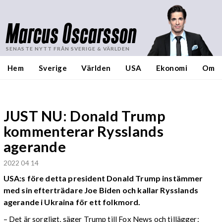
Marcus Oscarsson
SENASTE NYTT FRÅN SVERIGE & VÄRLDEN
Hem
Sverige
Världen
USA
Ekonomi
Om
JUST NU: Donald Trump
kommenterar Rysslands
agerande
2022 04 14
USA:s före detta president Donald Trump instämmer
med sin efterträdare Joe Biden och kallar Rysslands
agerande i Ukraina för ett folkmord.
– Det är sorgligt, säger Trump till Fox News och tillägger: