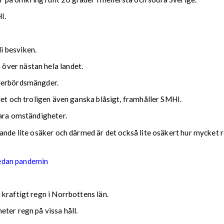
I.
i besviken.
över nästan hela landet.
ederbördsmängder.
det och troligen även ganska blåsigt, framhåller SMHI.
lara omständigheter.
nde lite osäker och därmed är det också lite osäkert hur mycket reg
sedan pandemin
kraftigt regn i Norrbottens län.
ter regn på vissa håll.