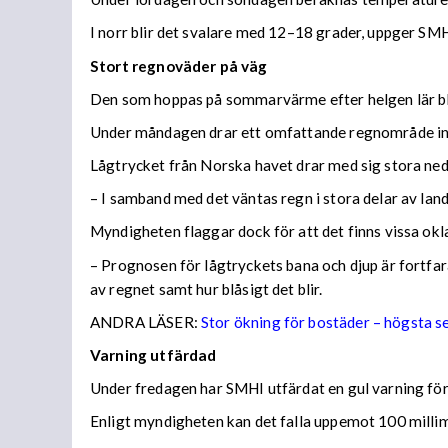
I norr blir det svalare med 12–18 grader, uppger SMH
Stort regnoväder på väg
Den som hoppas på sommarvärme efter helgen lär bl
Under måndagen drar ett omfattande regnområde in 
Lågtrycket från Norska havet drar med sig stora n
– I samband med det väntas regn i stora delar av lan
Myndigheten flaggar dock för att det finns vissa ok
– Prognosen för lågtryckets bana och djup är fortfara
av regnet samt hur blåsigt det blir.
ANDRA LÄSER:
Stor ökning för bostäder – högsta 
Varning utfärdad
Under fredagen har SMHI utfärdat en gul varning för 
Enligt myndigheten kan det falla uppemot 100 millime