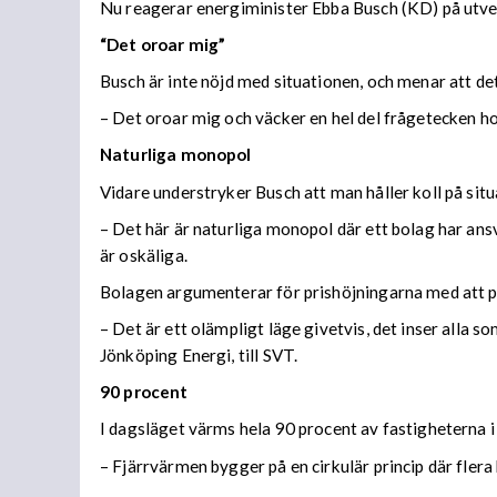
Nu reagerar energiminister Ebba Busch (KD) på utve
“Det oroar mig”
Busch är inte nöjd med situationen, och menar att 
– Det oroar mig och väcker en hel del frågetecken hos
Naturliga monopol
Vidare understryker Busch att man håller koll på situ
– Det här är naturliga monopol där ett bolag har ansv
är oskäliga.
Bolagen argumenterar för prishöjningarna med att pr
– Det är ett olämpligt läge givetvis, det inser all
Jönköping Energi, till SVT.
90 procent
I dagsläget värms hela 90 procent av fastigheterna i
– Fjärrvärmen bygger på en cirkulär princip där flera