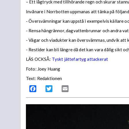
– Ett lågtryck med tillhörande regn och skurar stann
Invånare i Norrbotten uppmanas att tänka på följa
- Översvämningar kan uppstå i exempelvis källare och
- Rensa hängrännor, dagvattenbrunnar och andra vatt
- Vägar och viadukter kan översvämmas, undvik att
- Restider kan bli längre då det kan vara dålig sikt o
LÄS OCKSÅ:
Tyskt jättefartyg attackerat
Foto: Joey Huang
Text: Redaktionen
Facebook
Twitter
Email