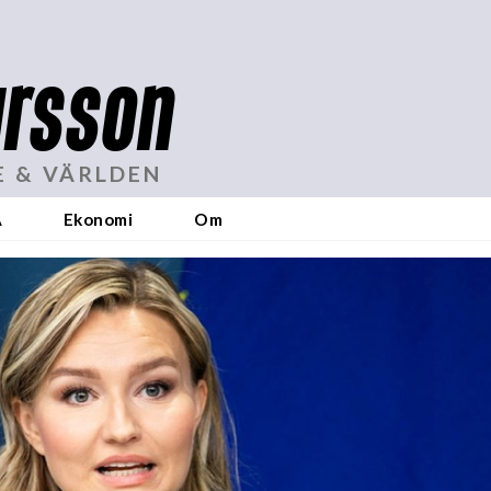
rsson
E & VÄRLDEN
A
Ekonomi
Om