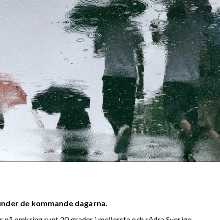
 under de kommande dagarna.
på omkring runt 20 grader i mellersta och södra Sverige.