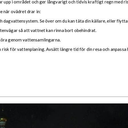
ar upp i området och ger långvarigt och tidvis kraftigt regn med r
nde när ovädret drar in:
 dagvattensystem. Se över om du kan täta din källare, eller flytta
envägar så att vattnet kan rinna bort obehindrat.
 köra genom vattensamlingarna.
ch risk för vattenplaning. Avsätt längre tid för din resa och anpassa