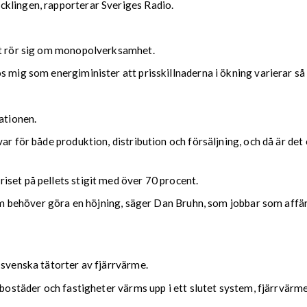
cklingen, rapporterar Sveriges Radio.
det rör sig om monopolverksamhet.
 mig som energiminister att prisskillnaderna i ökning varierar så 
ationen.
ar för både produktion, distribution och försäljning, och då är de
iset på pellets stigit med över 70 procent.
a som behöver göra en höjning, säger Dan Bruhn, som jobbar som af
 svenska tätorter av fjärrvärme.
 bostäder och fastigheter värms upp i ett slutet system, fjärrvärm