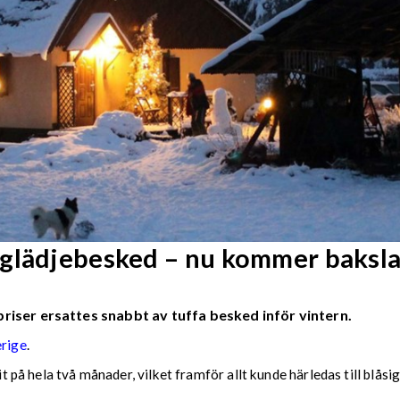
 glädjebesked – nu kommer baksl
riser ersattes snabbt av tuffa besked inför vintern.
erige
.
it på hela två månader, vilket framför allt kunde härledas till blåsig