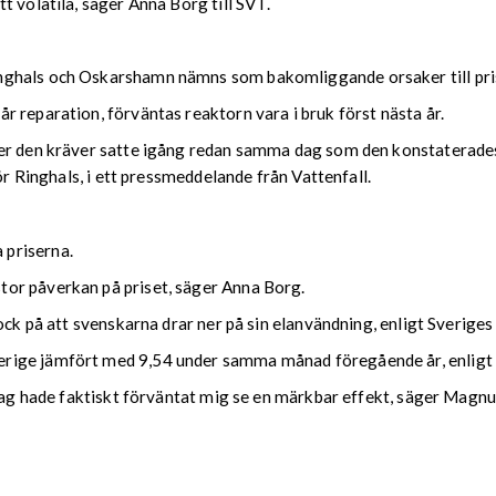
t volatila, säger Anna Borg till SVT.
nghals och Oskarshamn nämns som bakomliggande orsaker till pri
 reparation, förväntas reaktorn vara i bruk först nästa år.
er den kräver satte igång redan samma dag som den konstaterades.
ör Ringhals, i ett pressmeddelande från Vattenfall.
 priserna.
or påverkan på priset, säger Anna Borg.
ock på att svenskarna drar ner på sin elanvändning, enligt Sveriges
ige jämfört med 9,54 under samma månad föregående år, enligt S
, jag hade faktiskt förväntat mig se en märkbar effekt, säger Mag