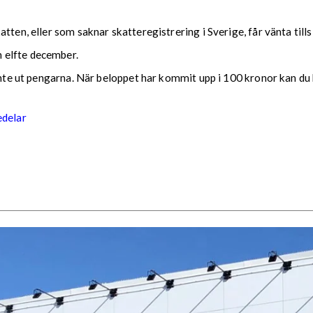
tten, eller som saknar skatteregistrering i Sverige, får vänta till
 elfte december.
 inte ut pengarna. När beloppet har kommit upp i 100 kronor kan du 
edelar