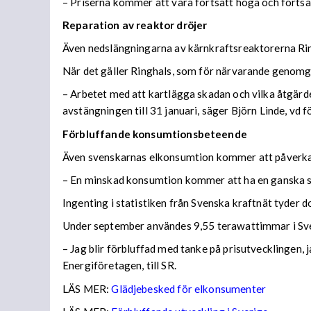
– Priserna kommer att vara fortsatt höga och fortsat
Reparation
av reaktor dröjer
Även nedslängningarna av kärnkraftsreaktorerna Ri
När det gäller Ringhals, som för närvarande genomgår
– Arbetet med att kartlägga skadan och vilka åtgärd
avstängningen till 31 januari, säger Björn Linde, vd f
Förbluffande konsumtionsbeteende
Även svenskarnas elkonsumtion kommer att påverka
– En minskad konsumtion kommer att ha en ganska st
Ingenting i statistiken från Svenska kraftnät tyder d
Under september användes 9,55 terawattimmar i Sver
– Jag blir förbluffad med tanke på prisutvecklingen
Energiföretagen, till SR.
LÄS MER:
Glädjebesked för elkonsumenter