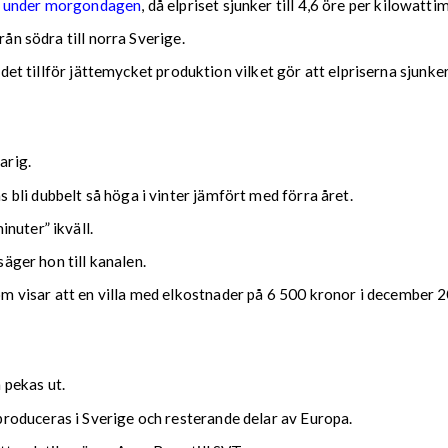
å under morgondagen
, då elpriset sjunker till 4,6 öre per kilowatt
rån södra till norra Sverige.
 det tillför jättemycket produktion vilket gör att elpriserna sjunker
arig.
bli dubbelt så höga i vinter jämfört med förra året.
nuter” ikväll.
säger hon till kanalen.
m visar att en villa med elkostnader på 6 500 kronor i december
 pekas ut.
roduceras i Sverige och resterande delar av Europa.