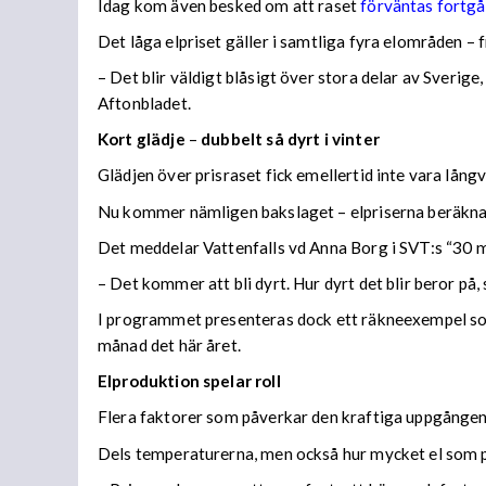
Idag kom även besked om att raset
förväntas fortg
Det låga elpriset gäller i samtliga fyra elområden – f
– Det blir väldigt blåsigt över stora delar av Sverige,
Aftonbladet.
Kort glädje
–
dubbelt så dyrt i vinter
Glädjen över prisraset fick emellertid inte vara långv
Nu kommer nämligen bakslaget – elpriserna beräknas 
Det meddelar Vattenfalls vd Anna Borg i SVT:s “30 mi
– Det kommer att bli dyrt. Hur dyrt det blir beror på, 
I programmet presenteras dock ett räkneexempel so
månad det här året.
Elproduktion spelar roll
Flera faktorer som påverkar den kraftiga uppgången
Dels temperaturerna, men också hur mycket el som p