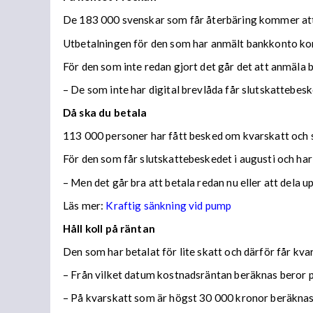
De 183 000 svenskar som får återbäring kommer att f
Utbetalningen för den som har anmält bankkonto ko
För den som inte redan gjort det går det att anmäla 
– De som inte har digital brevlåda får slutskattebes
Då ska du betala
113 000 personer har fått besked om kvarskatt och s
För den som får slutskattebeskedet i augusti och har
– Men det går bra att betala redan nu eller att dela 
Läs mer:
Kraftig sänkning vid pump
Håll koll på räntan
Den som har betalat för lite skatt och därför får kv
– Från vilket datum kostnadsräntan beräknas beror på
– På kvarskatt som är högst 30 000 kronor beräknas