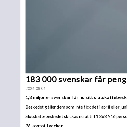
183 000 svenskar får penga
2026 08 06
1,3 miljoner svenskar får nu sitt slutskattebesk
Beskedet gäller dem som inte fick det i april eller juni
Slutskattebeskedet skickas nu ut till 1 368 916 per
På kontot i veckan