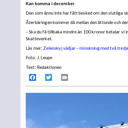
Kan komma i december
Den som ännu inte har fått besked om den slutliga ska
Återbäringen kommer då mellan den åttonde och den
– Ska du få tillbaka mindre än 100 kronor betalar vi
Skatteverket.
Läs mer:
Zelenskyj vädjar – minskning med två tredj
Foto:
J. Leupe
Text: Redaktionen
Facebook
Twitter
Email