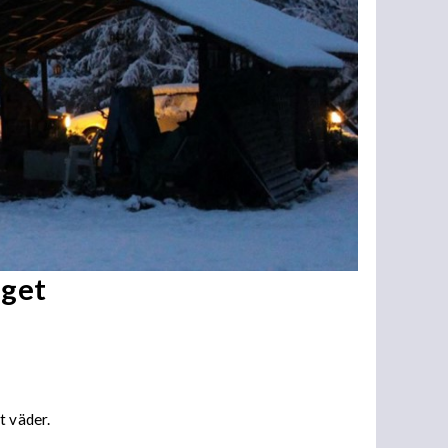
aget
t väder.