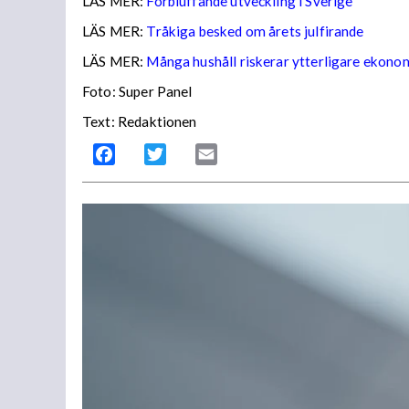
LÄS MER:
Förbluffande utveckling i Sverige
LÄS MER:
Tråkiga besked om årets julfirande
LÄS MER:
Många hushåll riskerar ytterligare ekono
Foto: Super Panel
Text: Redaktionen
Facebook
Twitter
Email