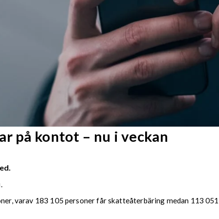
r på kontot – nu i veckan
ed.
.
soner, varav 183 105 personer får skatteåterbäring medan 113 051 