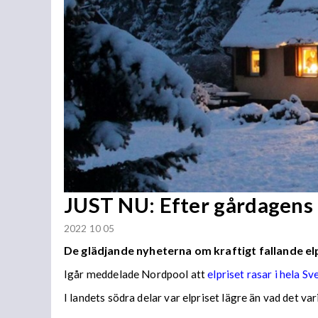
JUST NU: Efter gårdagens
2022 10 05
De glädjande nyheterna om kraftigt fallande elp
Igår meddelade Nordpool att
elpriset rasar i hela Sv
I landets södra delar var elpriset lägre än vad det var