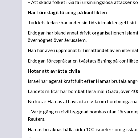
– Att skada folket i Gaza i ursinningslösa attacker 
Har föreslagit lösning på konflikten
Turkiets ledare har under sin tid vid makten gett sitt
Erdogan har bland annat drivit organisationen Islam
överhöghet över Jerusalem.
Han har även uppmanat till inrättandet av en internat
Erdogan förespråkar en tvåstatslösning på konflikte
Hotar att avrätta civila
Israel har agerat kraftfullt efter Hamas brutala angr
Landets militär har bombat flera mål i Gaza, över 40
Nu hotar Hamas att avrätta civila om bombningarna 
– Varje gång en civil byggnad bombas utan förvarnin
Reuters.
Hamas beräknas hålla cirka 100 israeler som gisslan