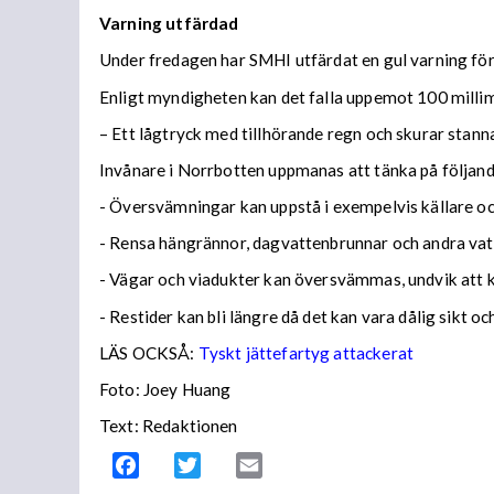
Varning utfärdad
Under fredagen har SMHI utfärdat en gul varning för 
Enligt myndigheten kan det falla uppemot 100 millime
– Ett lågtryck med tillhörande regn och skurar stann
Invånare i Norrbotten uppmanas att tänka på följa
- Översvämningar kan uppstå i exempelvis källare och
- Rensa hängrännor, dagvattenbrunnar och andra vatt
- Vägar och viadukter kan översvämmas, undvik att
- Restider kan bli längre då det kan vara dålig sikt o
LÄS OCKSÅ:
Tyskt jättefartyg attackerat
Foto: Joey Huang
Text: Redaktionen
Facebook
Twitter
Email