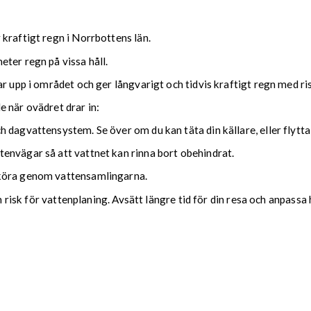
kraftigt regn i Norrbottens län.
ter regn på vissa håll.
ar upp i området och ger långvarigt och tidvis kraftigt regn med r
nde när ovädret drar in:
 dagvattensystem. Se över om du kan täta din källare, eller flytta
envägar så att vattnet kan rinna bort obehindrat.
 köra genom vattensamlingarna.
ch risk för vattenplaning. Avsätt längre tid för din resa och anpassa