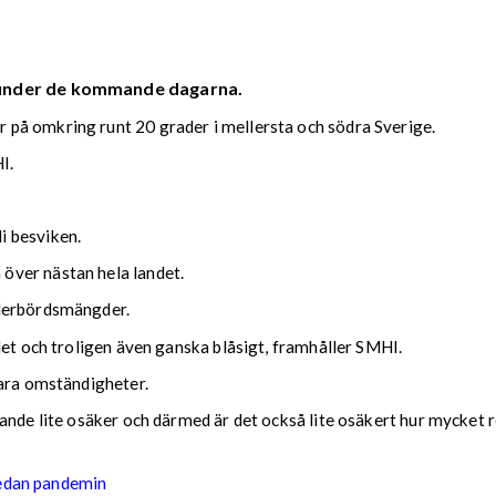
 under de kommande dagarna.
på omkring runt 20 grader i mellersta och södra Sverige.
I.
i besviken.
över nästan hela landet.
ederbördsmängder.
det och troligen även ganska blåsigt, framhåller SMHI.
lara omständigheter.
nde lite osäker och därmed är det också lite osäkert hur mycket reg
sedan pandemin