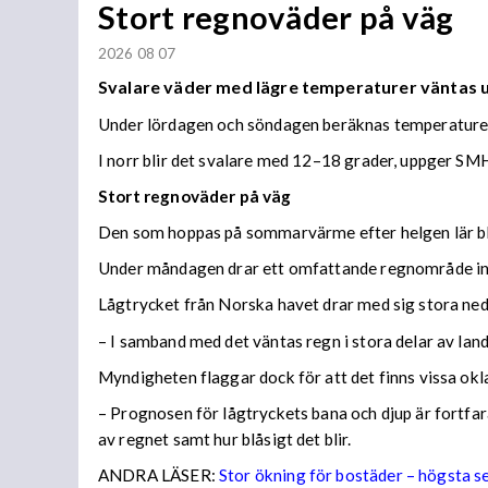
Stort regnoväder på väg
2026 08 07
Svalare väder med lägre temperaturer väntas
Under lördagen och söndagen beräknas temperaturer 
I norr blir det svalare med 12–18 grader, uppger SMH
Stort regnoväder på väg
Den som hoppas på sommarvärme efter helgen lär bl
Under måndagen drar ett omfattande regnområde in 
Lågtrycket från Norska havet drar med sig stora n
– I samband med det väntas regn i stora delar av lan
Myndigheten flaggar dock för att det finns vissa ok
– Prognosen för lågtryckets bana och djup är fortfara
av regnet samt hur blåsigt det blir.
ANDRA LÄSER:
Stor ökning för bostäder – högsta 