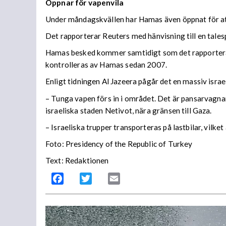
Öppnar för vapenvila
Under måndagskvällen har Hamas även öppnat för att
Det rapporterar Reuters med hänvisning till en tale
Hamas besked kommer samtidigt som det rapporteras 
kontrolleras av Hamas sedan 2007.
Enligt tidningen Al Jazeera pågår det en massiv israe
– Tunga vapen förs in i området. Det är pansarvagnar
israeliska staden Netivot, nära gränsen till Gaza.
– Israeliska trupper transporteras på lastbilar, vil
Foto: Presidency of the Republic of Turkey
Text: Redaktionen
Facebook
Twitter
Email