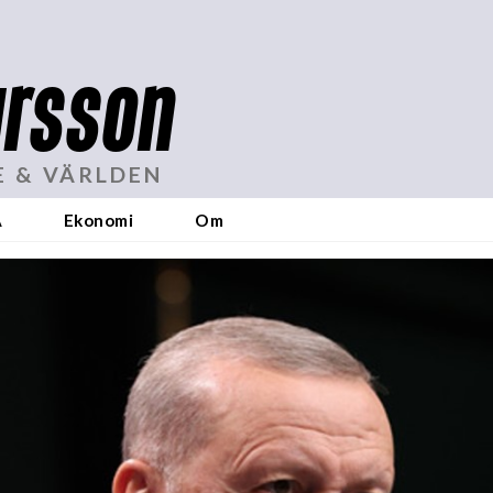
rsson
E & VÄRLDEN
A
Ekonomi
Om