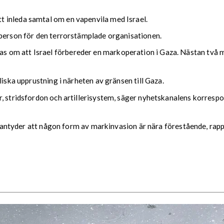
 inleda samtal om en vapenvila med Israel.
sperson för den terrorstämplade organisationen.
om att Israel förbereder en markoperation i Gaza. Nästan två m
liska upprustning i närheten av gränsen till Gaza.
, stridsfordon och artillerisystem, säger nyhetskanalens korrespo
ket antyder att någon form av markinvasion är nära förestående, ra