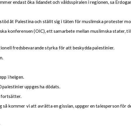
kommer endast öka lidandet och våldsspiralen i regionen, sa Erdoga
 stöd åt Palestina och ställt sig i täten för muslimska protester mot
iska konferensen (OIC), ett samarbete mellan muslimska stater, ti
ionell fredsbevarande styrka för att beskydda palestinier.
n.
epp i helgen.
0 palestinier uppges ha dödats.
fortsätter.
g så kommer vi att avrätta en gisslan, uppger en talesperson för 
.