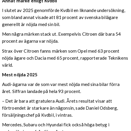
Annat märke enligt Kvdbil
I slutet av 2025 genomförde Kvdbil en liknande undersökning,
som bland annat visade att 81 procent av svenska bilägare
generellt är nöjda med sin bil.
Men några märken stack ut. Exempelvis Citroen där bara 54
procent av ägarna var nöjda.
Strax över Citroen fanns märken som Opel med 63 procent
nöjda ägare och Dacia med 65 procent, rapporterade Teknikens
värld.
Mest nöjda 2025
Audi-ägarna var de som var mest nöjda med sina bilar förra
året. Siffran landade på hela 93 procent.
– Det är bara att gratulera Audi. Årets resultat visar att
förtroendet är starkare än någonsin, sade Daniel Odsberg,
försäljningschef på Kvdbil, i vintras.
Mercedes, Subaru och Hyundai fick också höga betyg i