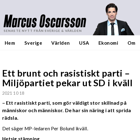
Marcus Oscarsson
SENASTE NYTT FRÅN SVERIGE & VÄRLDEN
Hem
Sverige
Världen
USA
Ekonomi
Om
Ett brunt och rasistiskt parti –
Miljöpartiet pekar ut SD i kväll
2021 10 18
– Ett rasistiskt parti, som gör väldigt stor skillnad på
människor och människor. De har sin näring i att sprida
rädsla.
Det säger MP-ledaren Per Bolund ikväll.
Hetsig stämning