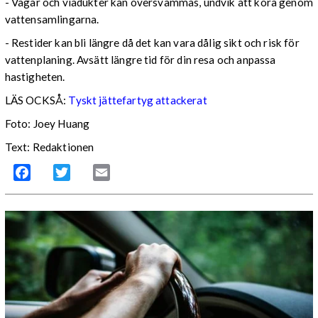
- Vägar och viadukter kan översvämmas, undvik att köra genom
vattensamlingarna.
- Restider kan bli längre då det kan vara dålig sikt och risk för
vattenplaning. Avsätt längre tid för din resa och anpassa
hastigheten.
LÄS OCKSÅ:
Tyskt jättefartyg attackerat
Foto: Joey Huang
Text: Redaktionen
Facebook
Twitter
Email