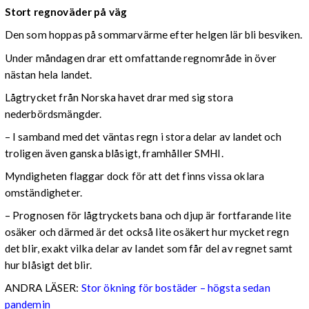
Stort regnoväder på väg
Den som hoppas på sommarvärme efter helgen lär bli besviken.
Under måndagen drar ett omfattande regnområde in över
nästan hela landet.
Lågtrycket från Norska havet drar med sig stora
nederbördsmängder.
– I samband med det väntas regn i stora delar av landet och
troligen även ganska blåsigt, framhåller SMHI.
Myndigheten flaggar dock för att det finns vissa oklara
omständigheter.
– Prognosen för lågtryckets bana och djup är fortfarande lite
osäker och därmed är det också lite osäkert hur mycket regn
det blir, exakt vilka delar av landet som får del av regnet samt
hur blåsigt det blir.
ANDRA LÄSER:
Stor ökning för bostäder – högsta sedan
pandemin