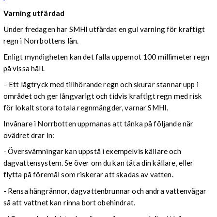
Varning utfärdad
Under fredagen har SMHI utfärdat en gul varning för kraftigt
regn i Norrbottens län.
Enligt myndigheten kan det falla uppemot 100 millimeter regn
på vissa håll.
– Ett lågtryck med tillhörande regn och skurar stannar upp i
området och ger långvarigt och tidvis kraftigt regn med risk
för lokalt stora totala regnmängder, varnar SMHI.
Invånare i Norrbotten uppmanas att tänka på följande när
ovädret drar in:
- Översvämningar kan uppstå i exempelvis källare och
dagvattensystem. Se över om du kan täta din källare, eller
flytta på föremål som riskerar att skadas av vatten.
- Rensa hängrännor, dagvattenbrunnar och andra vattenvägar
så att vattnet kan rinna bort obehindrat.