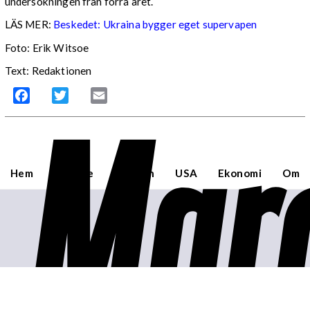
undersökningen från förra året.
LÄS MER:
Beskedet: Ukraina bygger eget supervapen
Foto: Erik Witsoe
Text: Redaktionen
Mar
Facebook
Twitter
Email
Hem
Sverige
Världen
USA
Ekonomi
Om