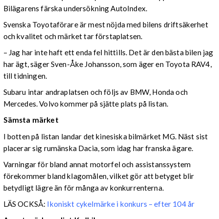
Bilägarens färska undersökning AutoIndex.
Svenska Toyotaförare är mest nöjda med bilens driftsäkerhet
och kvalitet och märket tar förstaplatsen.
– Jag har inte haft ett enda fel hittills. Det är den bästa bilen jag
har ägt, säger Sven-Åke Johansson, som äger en Toyota RAV4,
till tidningen.
Subaru intar andraplatsen och följs av BMW, Honda och
Mercedes. Volvo kommer på sjätte plats på listan.
Sämsta märket
I botten på listan landar det kinesiska bilmärket MG. Näst sist
placerar sig rumänska Dacia, som idag har franska ägare.
Varningar för bland annat motorfel och assistanssystem
förekommer bland klagomålen, vilket gör att betyget blir
betydligt lägre än för många av konkurrenterna.
LÄS OCKSÅ:
Ikoniskt cykelmärke i konkurs – efter 104 år