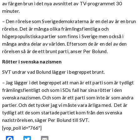
av färgen brun i det nya avsnittet av TV-programmet 30
minuter.
– Den rörelse som Sverigedemokraterna är en del av är en brun
rörelse. Det är många olika främlingsfientliga och
högerpopulistiska partier som finns i Sverige men också i
många andra delar av världen. Eftersom de är en del av den
rörelsen så är de ett brunt parti, anser Per Bolund.
Rötter i svenska nazismen
SVT undrar vad Bolund lägger i begreppet brunt.
– Jag lägger i det begreppet att man är ett parti som är tydligt
främlingsfientligt och som i SDs fall har sina rötter i den
svenska nazismen. Och som är ett parti som inte är som andra
partier. Och det tycker jag vi måste vara ärliga med. Det är
tydligt att de som startade partiet kom från den svenska
naziströrelsen, säger Per Bolund till SVT.
[yop_poll id="766"]
Facebook
Twitter
Email