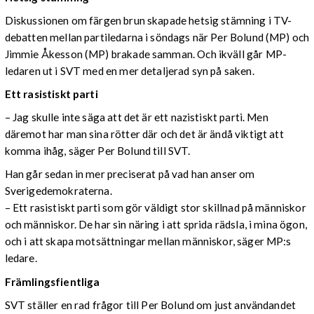
Diskussionen om färgen brun skapade hetsig stämning i TV-
debatten mellan partiledarna i söndags när Per Bolund (MP) och
Jimmie Åkesson (MP) brakade samman. Och ikväll går MP-
ledaren ut i SVT med en mer detaljerad syn på saken.
Ett rasistiskt parti
– Jag skulle inte säga att det är ett nazistiskt parti. Men
däremot har man sina rötter där och det är ändå viktigt att
komma ihåg, säger Per Bolund till SVT.
Han går sedan in mer preciserat på vad han anser om
Sverigedemokraterna.
– Ett rasistiskt parti som gör väldigt stor skillnad på människor
och människor. De har sin näring i att sprida rädsla, i mina ögon,
och i att skapa motsättningar mellan människor, säger MP:s
ledare.
Främlingsfientliga
SVT ställer en rad frågor till Per Bolund om just användandet